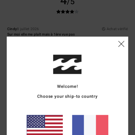
4
/5
Cindy
8 juillet 2026
Achat vérifié
Sur moi elle me plaît mais à 1ère vue pas
Confort
: 4
Rapport qualité / prix
: 4
Taille
: Taille parfaite
Matière
: 4
/5
/5
/5
Coloris
: 4
/5
4
/5
Welcome!
Matteo
7 juillet 2026
Achat vérifié
Choose your ship-to country
Rien
Afficher original - Castellano
Confort
: 4
Rapport qualité / prix
: 5
Taille
: Taille parfaite
Matière
: 4
/5
/5
/5
Coloris
: 3
/5