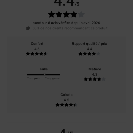
4.4
/5
basé sur
8 avis vérifiés
depuis avril 2026
50% de nos clients recommandent ce produit
Confort
Rapport qualité / prix
4.6
4.4
Taille
Matière
4.3
Trop petit
Trop grand
Coloris
4.5