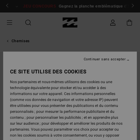
Passer
 membres
Se connecter / s'inscrire
JEU CONCOURS
Gagnez la planche emblématique d'Andy I
à
l'information
sur
le
produit
Chemises
Continuer sans accepter
CE SITE UTILISE DES COOKIES
Nos partenaires et nous-mêmes utilisons des cookies ou une
technologie équivalente pour stocker et/ou accéder à des
informations sur votre appareil. Ces informations personnelles
(comme vos données de navigation et votre adresse IP) peuvent
être utilisées pour vous présenter des publications et du contenu
personnalisés ; pour mesurer la performance publicitaire et du
contenu ; pour personnaliser les publicités ; et en apprendre plus
sur leur audience ; pour développer et améliorer les produits de nos
partenaires. Vous pouvez paramétrer vos choix pour accepter ou
non les cookies soumis à votre consentement, ou vous y opposer