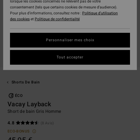
lorsque les cookies concernés ne relèvent pas de votre
consentement (tels que certains cookies de mesure d’audience).
Pour plus d'informations, consultez notre :
Politique d'utilisation
des cookies
et
Politique de confidentialité
Personnaliser mes choix
Tout accepter
Shorts De Bain
ÉCO
Vacay Layback
Short de bain Gris Homme
4.8
(8 Avis)
ECO-BONUS