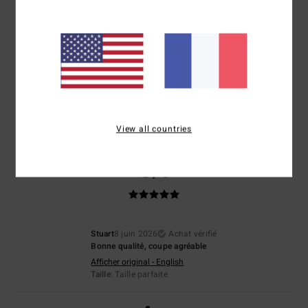
Veronica
25 juin 2026
Achat vérifié
Parce que tout était parfait
Afficher original - Deutsch
Confort
: 5
Rapport qualité / prix
: 5
Taille
: Taille parfaite
Matière
: 5
/5
/5
/5
Coloris
: 5
/5
Je recommande ce produit
View all countries
5
/5
Stuart
8 juin 2026
Achat vérifié
Bonne qualité, coupe agréable
Afficher original - English
Taille
: Taille parfaite