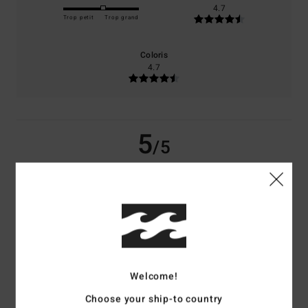
4.7
Trop petit
Trop grand
Coloris
4.7
5
/5
Annie-Claude
3 juillet 2026
Achat vérifié
Très beau
Confort
: 5
Rapport qualité / prix
: 5
Taille
: Taille parfaite
Matière
: 5
/5
/5
/5
Coloris
: 5
/5
Je recommande ce produit
Welcome!
5
Choose your ship-to country
/5