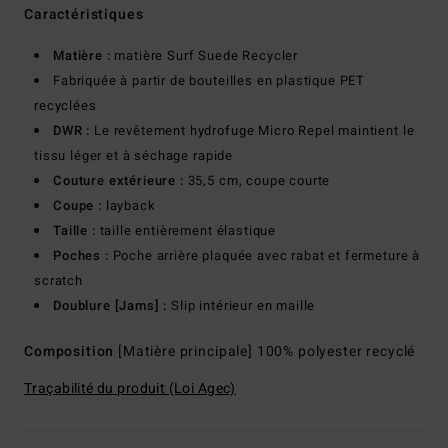
Caractéristiques
Matière :
matière Surf Suede Recycler
Fabriquée à partir de bouteilles en plastique PET
recyclées
DWR :
Le revêtement hydrofuge Micro Repel maintient le
tissu léger et à séchage rapide
Couture extérieure :
35,5 cm, coupe courte
Coupe :
layback
Taille :
taille entièrement élastique
Poches :
Poche arrière plaquée avec rabat et fermeture à
scratch
Doublure [Jams] :
Slip intérieur en maille
Composition
[Matière principale] 100% polyester recyclé
Traçabilité du produit (Loi Agec)