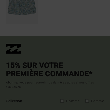
15% SUR VOTRE
PREMIÈRE COMMANDE*
Abonnez-vous pour recevoir nos dernières actus et nos offres
exclusives.
Collection
Homme
Femme