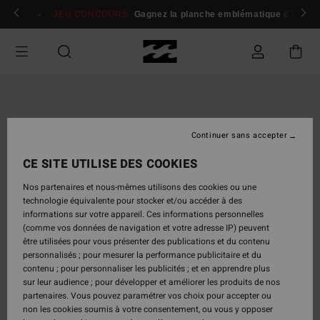
Passer
 membres
Se connecter / s'inscrire
JEU CONCOURS
Gagnez la planche emblématique d'Andy I
à
l'information
sur
le
produit
Continuer sans accepter
CE SITE UTILISE DES COOKIES
Nos partenaires et nous-mêmes utilisons des cookies ou une
technologie équivalente pour stocker et/ou accéder à des
informations sur votre appareil. Ces informations personnelles
(comme vos données de navigation et votre adresse IP) peuvent
être utilisées pour vous présenter des publications et du contenu
personnalisés ; pour mesurer la performance publicitaire et du
contenu ; pour personnaliser les publicités ; et en apprendre plus
sur leur audience ; pour développer et améliorer les produits de nos
partenaires. Vous pouvez paramétrer vos choix pour accepter ou
non les cookies soumis à votre consentement, ou vous y opposer