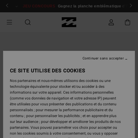
Passer
 membres
Se connecter / s'inscrire
JEU CONCOURS
Gagnez la planche emblématique d'Andy I
à
l'information
sur
le
produit
Continuer sans accepter
CE SITE UTILISE DES COOKIES
Nos partenaires et nous-mêmes utilisons des cookies ou une
technologie équivalente pour stocker et/ou accéder à des
informations sur votre appareil. Ces informations personnelles
(comme vos données de navigation et votre adresse IP) peuvent
être utilisées pour vous présenter des publications et du contenu
personnalisés ; pour mesurer la performance publicitaire et du
contenu ; pour personnaliser les publicités ; et en apprendre plus
sur leur audience ; pour développer et améliorer les produits de nos
partenaires. Vous pouvez paramétrer vos choix pour accepter ou
non les cookies soumis à votre consentement, ou vous y opposer