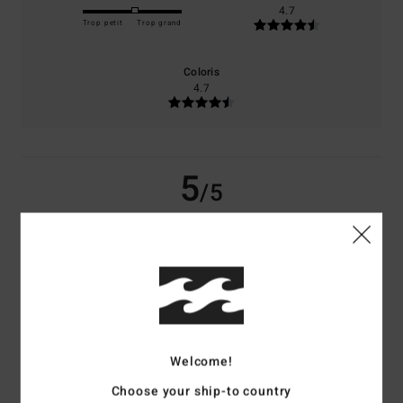
4.7
Trop petit
Trop grand
Coloris
4.7
5
/5
Annie-Claude
3 juillet 2026
Achat vérifié
Très beau
Confort
: 5
Rapport qualité / prix
: 5
Taille
: Taille parfaite
Matière
: 5
/5
/5
/5
Coloris
: 5
/5
Je recommande ce produit
Welcome!
5
Choose your ship-to country
/5