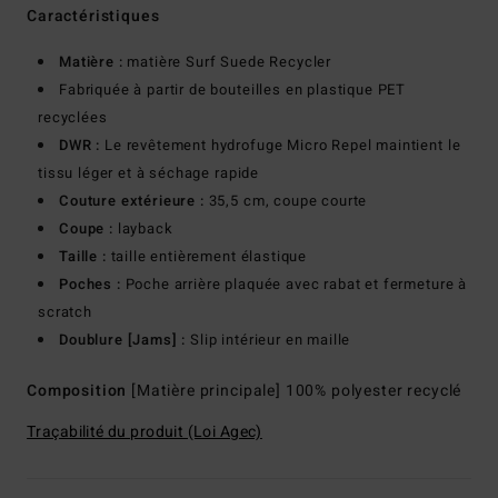
Caractéristiques
Matière :
matière Surf Suede Recycler
Fabriquée à partir de bouteilles en plastique PET
recyclées
DWR :
Le revêtement hydrofuge Micro Repel maintient le
tissu léger et à séchage rapide
Couture extérieure :
35,5 cm, coupe courte
Coupe :
layback
Taille :
taille entièrement élastique
Poches :
Poche arrière plaquée avec rabat et fermeture à
scratch
Doublure [Jams] :
Slip intérieur en maille
Composition
[Matière principale] 100% polyester recyclé
Traçabilité du produit (Loi Agec)