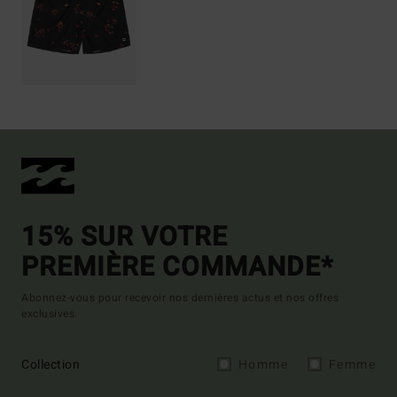
15% SUR VOTRE
PREMIÈRE COMMANDE*
Abonnez-vous pour recevoir nos dernières actus et nos offres
exclusives.
Collection
Homme
Femme