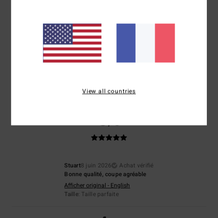
Veronica
25 juin 2026
Achat vérifié
Parce que tout était parfait
Afficher original - Deutsch
Confort
: 5
Rapport qualité / prix
: 5
Taille
: Taille parfaite
Matière
: 5
/5
/5
/5
Coloris
: 5
/5
Je recommande ce produit
View all countries
5
/5
Stuart
8 juin 2026
Achat vérifié
Bonne qualité, coupe agréable
Afficher original - English
Taille
: Taille parfaite