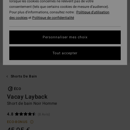
lorsque les cookies concernés ne relèvent pas de votre
consentement (tels que certains cookies de mesure d’audience).
Pour plus d'informations, consultez notre :
Politique d'utilisation
des cookies
et
Politique de confidentialité
Personnaliser mes choix
Tout accepter
Shorts De Bain
ÉCO
Vacay Layback
Short de bain Noir Homme
4.8
(8 Avis)
ECO-BONUS