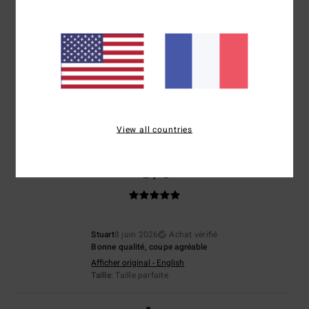
Veronica
25 juin 2026
Achat vérifié
Parce que tout était parfait
Afficher original - Deutsch
Confort
: 5
Rapport qualité / prix
: 5
Taille
: Taille parfaite
Matière
: 5
/5
/5
/5
Coloris
: 5
/5
Je recommande ce produit
View all countries
5
/5
Stuart
8 juin 2026
Achat vérifié
Bonne qualité, coupe agréable
Afficher original - English
Taille
: Taille parfaite