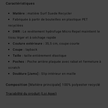
Caractéristiques
Matière :
matière Surf Suede Recycler
Fabriquée à partir de bouteilles en plastique PET
recyclées
DWR :
Le revêtement hydrofuge Micro Repel maintient le
tissu léger et à séchage rapide
Couture extérieure :
35,5 cm, coupe courte
Coupe :
layback
Taille :
taille entièrement élastique
Poches :
Poche arrière plaquée avec rabat et fermeture à
scratch
Doublure [Jams] :
Slip intérieur en maille
Composition
[Matière principale] 100% polyester recyclé
Traçabilité du produit (Loi Agec)