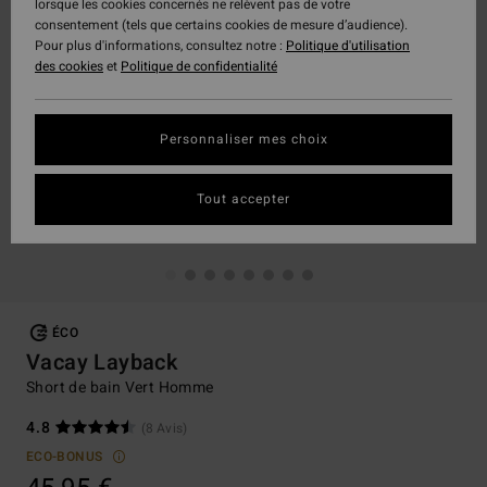
lorsque les cookies concernés ne relèvent pas de votre
consentement (tels que certains cookies de mesure d’audience).
Pour plus d'informations, consultez notre :
Politique d'utilisation
des cookies
et
Politique de confidentialité
Personnaliser mes choix
Tout accepter
ÉCO
Vacay Layback
Short de bain Vert Homme
4.8
(8 Avis)
ECO-BONUS