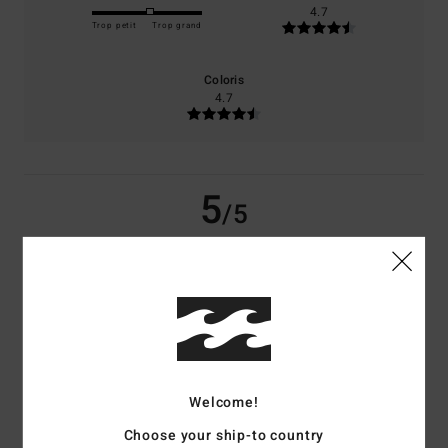
4.7
Trop petit
Trop grand
Coloris
4.7
5
/5
Annie-Claude
3 juillet 2026
Achat vérifié
Très beau
Confort
: 5
Rapport qualité / prix
: 5
Taille
: Taille parfaite
Matière
: 5
/5
/5
/5
Coloris
: 5
/5
Je recommande ce produit
Welcome!
5
Choose your ship-to country
/5