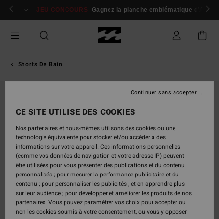
Passer
 membres
Se connecter / s'inscrire
JEU CONCOURS
Gagnez la planche emblématique d'Andy I
à
l'information
sur
le
produit
Shorts De Bain
Continuer sans accepter
CE SITE UTILISE DES COOKIES
Nos partenaires et nous-mêmes utilisons des cookies ou une
technologie équivalente pour stocker et/ou accéder à des
informations sur votre appareil. Ces informations personnelles
(comme vos données de navigation et votre adresse IP) peuvent
être utilisées pour vous présenter des publications et du contenu
personnalisés ; pour mesurer la performance publicitaire et du
contenu ; pour personnaliser les publicités ; et en apprendre plus
sur leur audience ; pour développer et améliorer les produits de nos
partenaires. Vous pouvez paramétrer vos choix pour accepter ou
non les cookies soumis à votre consentement, ou vous y opposer