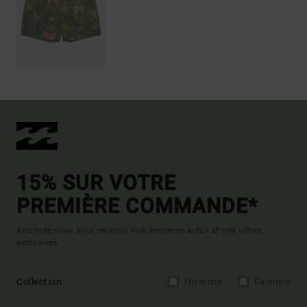
15% SUR VOTRE
PREMIÈRE COMMANDE*
Abonnez-vous pour recevoir nos dernières actus et nos offres
exclusives.
Collection
Homme
Femme