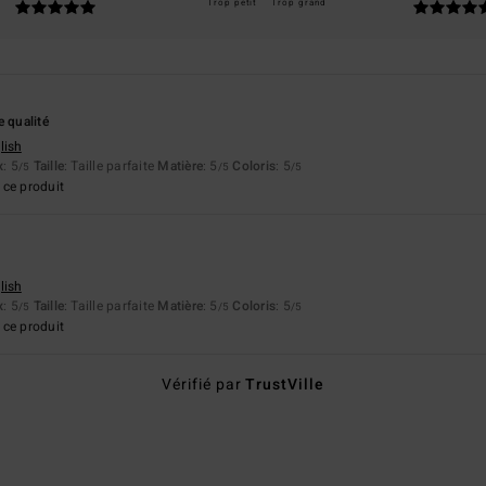
Trop petit
Trop grand
e qualité
lish
x
: 5
Taille
: Taille parfaite
Matière
: 5
Coloris
: 5
/5
/5
/5
ce produit
lish
x
: 5
Taille
: Taille parfaite
Matière
: 5
Coloris
: 5
/5
/5
/5
ce produit
Vérifié par
TrustVille