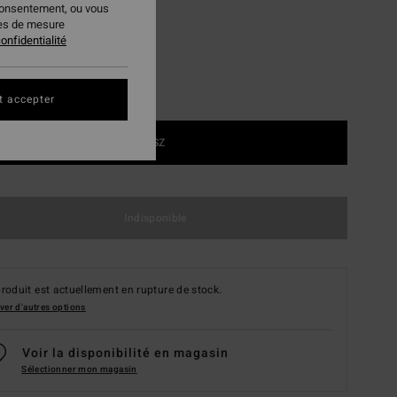
consentement, ou vous
ies de mesure
onfidentialité
t accepter
1SZ
Indisponible
roduit est actuellement en rupture de stock.
ver d'autres options
Voir la disponibilité en magasin
Sélectionner mon magasin