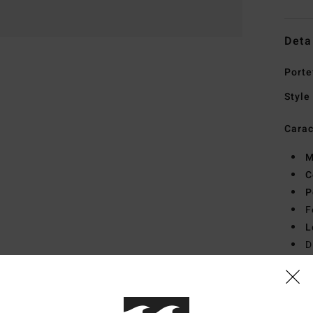
Deta
Porte
Style
Carac
M
C
P
F
L
D
Comp
Traçab