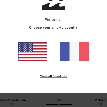
Livr
Welcome!
Choose your ship-to country
Note moyenne
5.0
/5
View all countries
basé sur
2 avis vérifiés
depuis juin 2026
100% de nos clients recommandent ce produit
apport qualité / prix
Taille
Matière
5.0
5.0