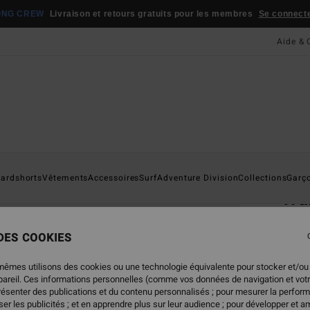
ONG CREW
Livraison et retours gratuits pour les membres
Se connecter
Aide & 
Page D'a
ardshorts
Vêtements
Accessoires
Surf
Adventure Division
Collections
Garç
Wal
Porte
 DES COOKIES
5.0
19,
mêmes utilisons des cookies ou une technologie équivalente pour stocker et/ou
ppareil. Ces informations personnelles (comme vos données de navigation et vot
présenter des publications et du contenu personnalisés ; pour mesurer la perform
er les publicités ; et en apprendre plus sur leur audience ; pour développer et am
Coule