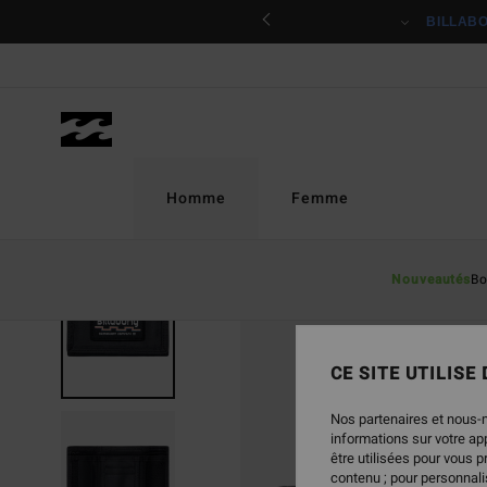
Passer
ciper
BILLAB
à
l'information
sur
le
produit
Homme
Femme
Nouveautés
Bo
RUPTURE DE STOCK
CE SITE UTILISE
Nos partenaires et nous-
informations sur votre a
être utilisées pour vous 
contenu ; pour personnalis