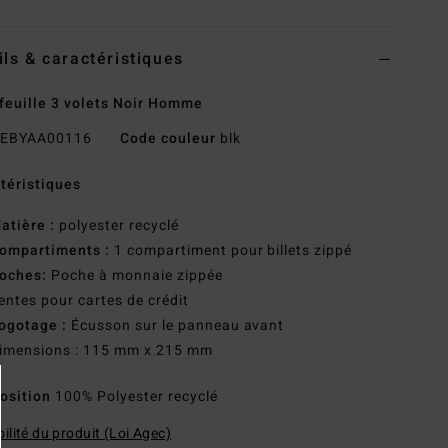
ils & caractéristiques
feuille 3 volets Noir Homme
EBYAA00116
Code couleur
blk
téristiques
atière :
polyester recyclé
ompartiments :
1 compartiment pour billets zippé
oches:
Poche à monnaie zippée
entes pour cartes de crédit
ogotage :
Écusson sur le panneau avant
imensions : 115 mm x 215 mm
osition
100% Polyester recyclé
ilité du produit (Loi Agec)