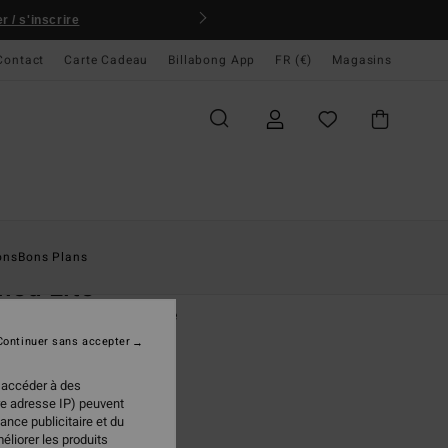
 / s'inscrire
Contact
Carte Cadeau
Billabong App
FR (€)
Magasins
ccueil
Homme
Accessoires
Porte-Monnaie
ons
Bons Plans
led Lite
feuille 3 volets Noir Homme
Continuer sans accepter
(2 Avis)
95 €
 accéder à des
re adresse IP) peuvent
ance publicitaire et du
éliorer les produits
Black
ur