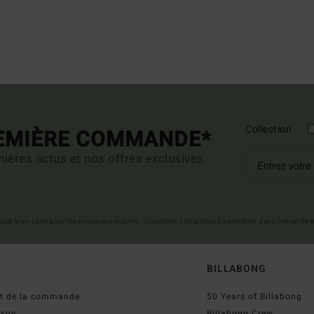
Collection
REMIÈRE COMMANDE*
ières actus et nos offres exclusives.
 valable en ligne pour les nouveaux inscrits - Conditions détaillées disponibles dans l'email de
BILLABONG
ut de la commande
50 Years of Billabong
ison
Billabong Crew