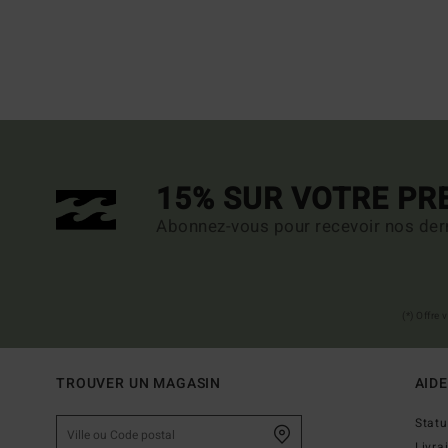
15% SUR VOTRE P
Abonnez-vous pour recevoir nos dern
(*) Offre
TROUVER UN MAGASIN
AIDE
Stat
Livra