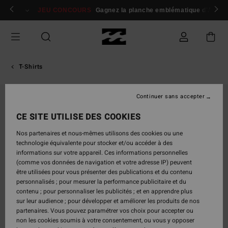
Passer
 membres
Se connecter / s'inscrire
JEU CONCOURS
Gagnez la planche emblématique d'Andy I
à
l'information
sur
le
produit
T-Shirts
Continuer sans accepter
RUPTURE DE STOCK
CE SITE UTILISE DES COOKIES
Nos partenaires et nous-mêmes utilisons des cookies ou une
technologie équivalente pour stocker et/ou accéder à des
informations sur votre appareil. Ces informations personnelles
(comme vos données de navigation et votre adresse IP) peuvent
être utilisées pour vous présenter des publications et du contenu
personnalisés ; pour mesurer la performance publicitaire et du
contenu ; pour personnaliser les publicités ; et en apprendre plus
sur leur audience ; pour développer et améliorer les produits de nos
partenaires. Vous pouvez paramétrer vos choix pour accepter ou
non les cookies soumis à votre consentement, ou vous y opposer