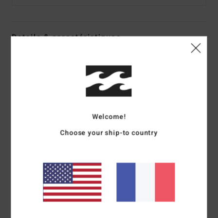
Details & caractéristiques
T-shirt à manches courtes Rouge homme
Style
24A351527
Code couleur
dyr
Caractéristiques
Welcome!
Matière :
coton [180 g/m²]
coupe :
coupe regular
Choose your ship-to country
Col :
col rond
Manches :
manches courtes
Logotage :
Sérigraphie à l'encre douce
Label thermocollé sur la nuque
Étiquette logotée sur la couture latérale
Composition
100 % Coton