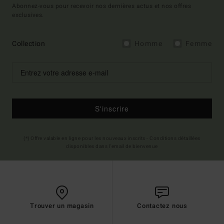
Abonnez-vous pour recevoir nos dernières actus et nos offres
exclusives.
Collection
Homme
Femme
S'inscrire
(*) Offre valable en ligne pour les nouveaux inscrits - Conditions détaillées
disponibles dans l'email de bienvenue
Trouver un magasin
Contactez nous