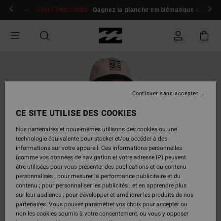
Passer
 membres
Se connecter / s'inscrire
JEU CONCOURS
Gagnez la planche emblématique d'Andy I
à
l'information
sur
le
produit
Continuer sans accepter
CE SITE UTILISE DES COOKIES
Nos partenaires et nous-mêmes utilisons des cookies ou une
technologie équivalente pour stocker et/ou accéder à des
informations sur votre appareil. Ces informations personnelles
(comme vos données de navigation et votre adresse IP) peuvent
être utilisées pour vous présenter des publications et du contenu
personnalisés ; pour mesurer la performance publicitaire et du
contenu ; pour personnaliser les publicités ; et en apprendre plus
sur leur audience ; pour développer et améliorer les produits de nos
partenaires. Vous pouvez paramétrer vos choix pour accepter ou
non les cookies soumis à votre consentement, ou vous y opposer