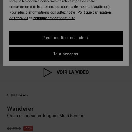
lorsque les cookies concernés ne relèvent pas de votre
consentement (tels que certains cookies de mesure d’audience).
Pour plus d'informations, consultez notre :
Politique d'utilisation
des cookies
et
Politique de confidentialité
Personnaliser mes choix
Tout accepter
VOIR LA VIDÉO
Chemises
Wanderer
Chemise manches longues Multi Femme
65,95 €
30%