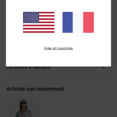
Coupe :
coupe oversize
Manches longues
Fermeture boutonnée vers le bas
Poche plaquée sur le devant
Petite plaque métallique
Composition
[Matière principale] 100% coton
Traçabilité du produit (Loi Agec)
View all countries
Livraison & Retours
Articles vus récemment