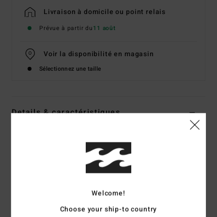
Livraison à domicile ou point relais
Prévue à partir du
11 août
Voir la disponibilité en magasin
Sélectionnez une taille
Details & caractéristiques
Chemise manches longues Multi Femme
Style
24B051604
Code couleur
twb1
Caractéristiques
Welcome!
Matière :
Gaze double flammée légère en pur coton
Modèle boutonné
Choose your ship-to country