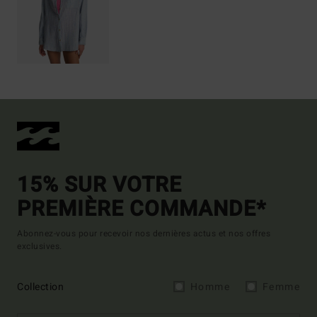
15% SUR VOTRE
PREMIÈRE COMMANDE*
Abonnez-vous pour recevoir nos dernières actus et nos offres
exclusives.
Collection
Homme
Femme