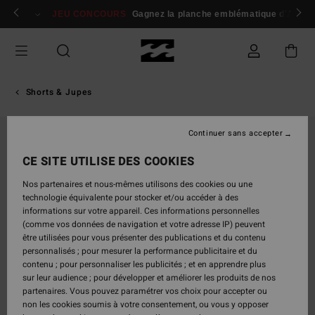
Passer
 membres
Se connecter / s'inscrire
JEU CONCOURS
Gagnez la planche emblématique d'Andy I
à
l'information
sur
le
produit
Shorts & Jupes
Continuer sans accepter
CE SITE UTILISE DES COOKIES
Nos partenaires et nous-mêmes utilisons des cookies ou une
technologie équivalente pour stocker et/ou accéder à des
informations sur votre appareil. Ces informations personnelles
(comme vos données de navigation et votre adresse IP) peuvent
être utilisées pour vous présenter des publications et du contenu
personnalisés ; pour mesurer la performance publicitaire et du
contenu ; pour personnaliser les publicités ; et en apprendre plus
sur leur audience ; pour développer et améliorer les produits de nos
partenaires. Vous pouvez paramétrer vos choix pour accepter ou
non les cookies soumis à votre consentement, ou vous y opposer