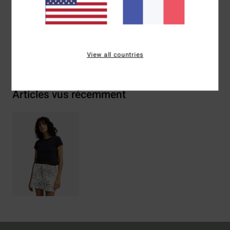
Traçabilité du produit (Loi Agec)
Livraison & Retours
View all countries
Articles vus récemment