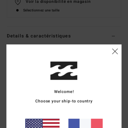
Voir la disponibilité en magasin
Sélectionnez une taille
Details & caractéristiques
Short taille élastique Blanc Femme
Style
BL000226
Code couleur
wcp
Caractéristiques
Coupe :
coupe regular, classique et confortable
Longueur de la couture interne :
6,4 cm
Welcome!
Taille :
taille haute
Choose your ship-to country
Taille :
taille élastique
Plaque en métal logotée
Composition
[Matière principale] 100% coton