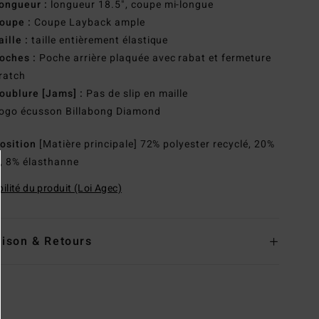
ongueur :
longueur 18.5", coupe mi-longue
oupe :
Coupe Layback ample
aille :
taille entièrement élastique
oches :
Poche arrière plaquée avec rabat et fermeture
ratch
oublure [Jams] :
Pas de slip en maille
ogo écusson Billabong Diamond
osition
[Matière principale] 72% polyester recyclé, 20%
, 8% élasthanne
ilité du produit (Loi Agec)
aison & Retours