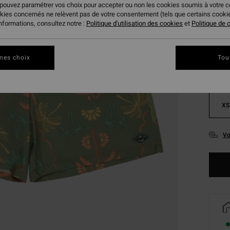
 pouvez paramétrer vos choix pour accepter ou non les cookies soumis à votre 
okies concernés ne relèvent pas de votre consentement (tels que certains cook
Coule
informations, consultez notre :
Politique d'utilisation des cookies
et
Politique de c
mes choix
Tou
XS
Vo