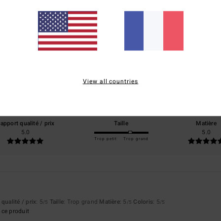
Note moyenne
5.0
/5
View all countries
basé sur
3 avis vérifiés
depuis juillet 2026
100% de nos clients recommandent ce produit
apport qualité / prix
Taille
Matière
5.0
5.0
Trop petit
Trop grand
qualité / prix
: 5
Taille
: Trop grand
Matière
: 5
Coloris
: 5
/5
/5
/5
ce produit