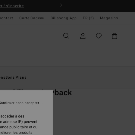
 / s'inscrire
Contact
Carte Cadeau
Billabong App
FR (€)
Magasins
ccueil
Homme
Boardshorts
Shorts De Bain
ons
Bons Plans
O
sted Times Layback
 de bain Vert Homme
Continuer sans accepter
(3 Avis)
 accéder à des
ONUS
re adresse IP) peuvent
95 €
ance publicitaire et du
éliorer les produits