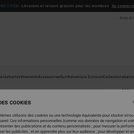
ONG CREW
Livraison et retours gratuits pour les membres
Se connecter
Aide & 
Page D'a
ardshorts
Vêtements
Accessoires
Surf
Adventure Division
Collections
Garç
ÉC
Wa
Short
 DES COOKIES
5.0
mêmes utilisons des cookies ou une technologie équivalente pour stocker et/ou
ECO-B
ppareil. Ces informations personnelles (comme vos données de navigation et vot
55,
présenter des publications et du contenu personnalisés ; pour mesurer la perform
er les publicités ; et en apprendre plus sur leur audience ; pour développer et am