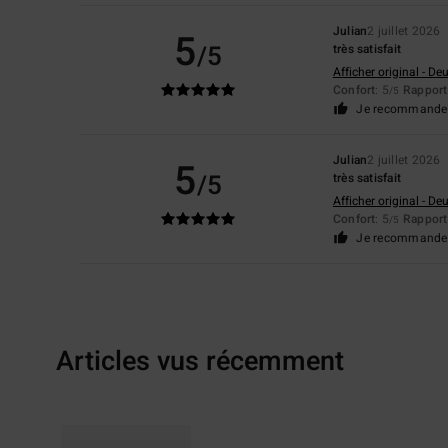
Julian
2 juillet 2026
5
/5
très satisfait
Afficher original - De
Confort
: 5
Rapport 
/5
Je recommande 
Julian
2 juillet 2026
5
/5
très satisfait
Afficher original - De
Confort
: 5
Rapport 
/5
Je recommande 
Articles vus récemment