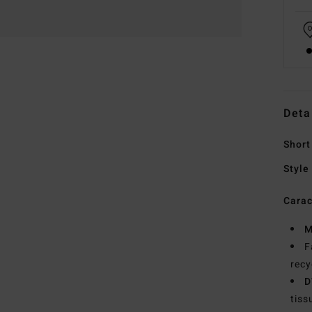
Deta
Short
Style
Carac
M
F
recy
D
tiss