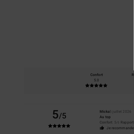
Confort
R
5.0
5
Micka
5 juillet 2026
/5
Au top
Confort
: 5
Rapport 
/5
Je recommande 