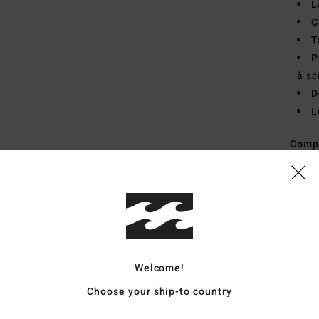
L
C
T
P
à sc
D
L
Comp
coton
Traçab
Livr
Welcome!
Choose your ship-to country