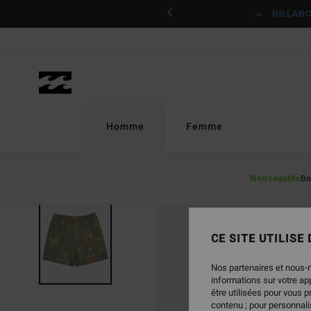
Passer
ciper
BILLAB
à
l'information
sur
le
produit
Homme
Femme
Nouveautés
Bo
CE SITE UTILISE
Nos partenaires et nous-
informations sur votre a
être utilisées pour vous 
contenu ; pour personnalis