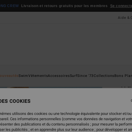
ONG CREW
Livraison et retours gratuits pour les membres
Se connecter
Aide & 
Page D'a
ouveautés
Swim
Vêtements
Accessoires
Surf
Since '73
Collections
Bons Pla
Wa
Haut 
 DES COOKIES
45,95
22,
mêmes utilisons des cookies ou une technologie équivalente pour stocker et/ou
ppareil. Ces informations personnelles (comme vos données de navigation et vot
BONS 
présenter des publications et du contenu personnalisés ; pour mesurer la perform
er les publicités ; et en apprendre plus sur leur audience ; pour développer et am