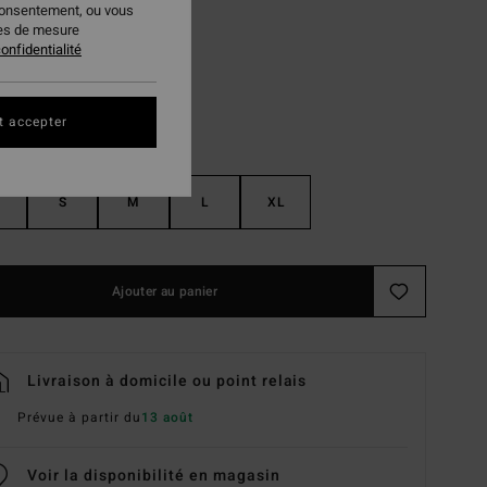
consentement, ou vous
Coastal Blue
ur
ies de mesure
onfidentialité
t accepter
S
M
L
XL
Ajouter au panier
Livraison à domicile ou point relais
Prévue à partir du
13 août
Voir la disponibilité en magasin