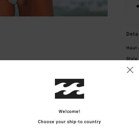
Deta
Haut 
Style
Carac
C
M
F
E
Welcome!
C
Choose your ship-to country
C
B