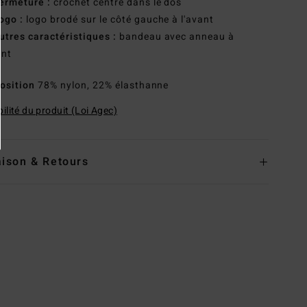
ermeture :
crochet centré dans le dos
ogo :
logo brodé sur le côté gauche à l'avant
utres caractéristiques :
bandeau avec anneau à
ant
osition
78% nylon, 22% élasthanne
ilité du produit (Loi Agec)
aison & Retours