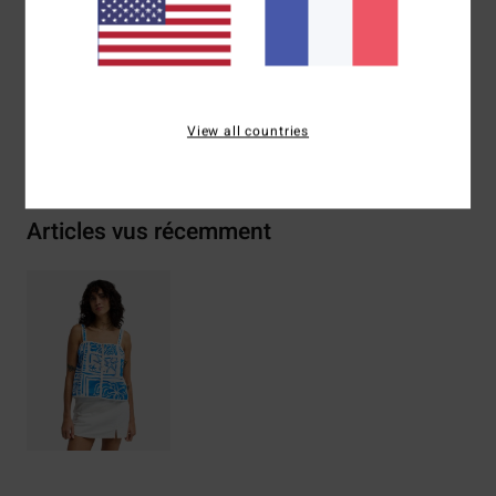
Composition
[Matière principale] 100% coton
Traçabilité du produit (Loi Agec)
View all countries
Livraison & Retours
Articles vus récemment