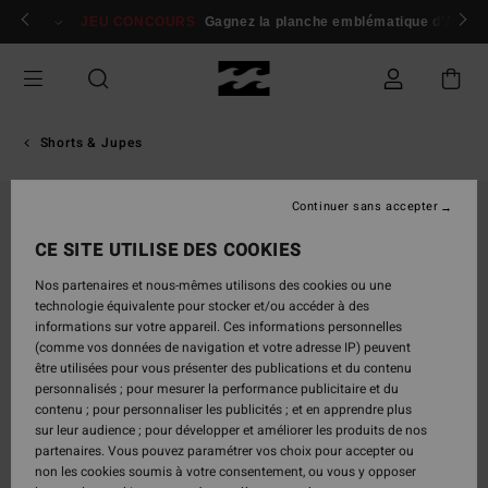
Passer
 membres
Se connecter / s'inscrire
JEU CONCOURS
Gagnez la planche emblématique d'Andy I
à
l'information
sur
le
produit
Shorts & Jupes
Continuer sans accepter
CE SITE UTILISE DES COOKIES
Nos partenaires et nous-mêmes utilisons des cookies ou une
technologie équivalente pour stocker et/ou accéder à des
informations sur votre appareil. Ces informations personnelles
(comme vos données de navigation et votre adresse IP) peuvent
être utilisées pour vous présenter des publications et du contenu
personnalisés ; pour mesurer la performance publicitaire et du
contenu ; pour personnaliser les publicités ; et en apprendre plus
sur leur audience ; pour développer et améliorer les produits de nos
partenaires. Vous pouvez paramétrer vos choix pour accepter ou
non les cookies soumis à votre consentement, ou vous y opposer