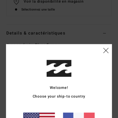
Voir la disponibilité en magasin
Sélectionnez une taille
Details & caractéristiques
Jupe en denim Blanc Femme
Style
BL000203
Code couleur
scs1
Caractéristiques
Matière:
Denim de coton/coton
Coupe :
coupe ajustée
Welcome!
Longueur:
15 1/2"/38 cm
Choose your ship-to country
Encoche sur l'ourlet avant
Fermeture par zip dans le dos
Label tissé rectangulaire