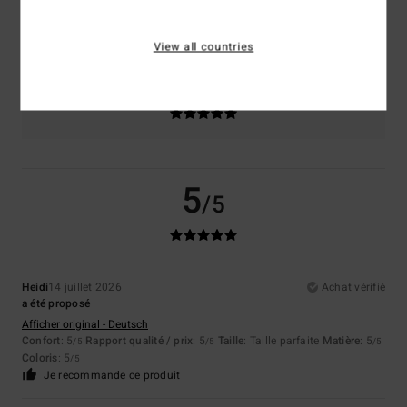
Taille
Matière
5.0
Trop petit
Trop grand
View all countries
Coloris
5.0
5
/5
Heidi
14 juillet 2026
Achat vérifié
a été proposé
Afficher original - Deutsch
Confort
: 5
Rapport qualité / prix
: 5
Taille
: Taille parfaite
Matière
: 5
/5
/5
/5
Coloris
: 5
/5
Je recommande ce produit