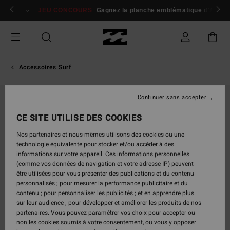
Passer
 membres
Se connecter / s'inscrire
JEU CONCOURS
Gagnez la planche emblématique d'Andy I
à
l'information
sur
le
produit
Accessoires Surf
Continuer sans accepter
CE SITE UTILISE DES COOKIES
Nos partenaires et nous-mêmes utilisons des cookies ou une
technologie équivalente pour stocker et/ou accéder à des
informations sur votre appareil. Ces informations personnelles
(comme vos données de navigation et votre adresse IP) peuvent
être utilisées pour vous présenter des publications et du contenu
personnalisés ; pour mesurer la performance publicitaire et du
contenu ; pour personnaliser les publicités ; et en apprendre plus
sur leur audience ; pour développer et améliorer les produits de nos
partenaires. Vous pouvez paramétrer vos choix pour accepter ou
non les cookies soumis à votre consentement, ou vous y opposer