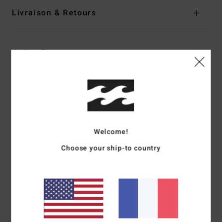
Livraison & Retours
Avis clients
Note moyenne
5.0
/5
Welcome!
Choose your ship-to country
basé sur
1 avis vérifiés
depuis juillet 2026
100% de nos clients recommandent ce produit
Confort
Rapport qualité / prix
5.0
5.0