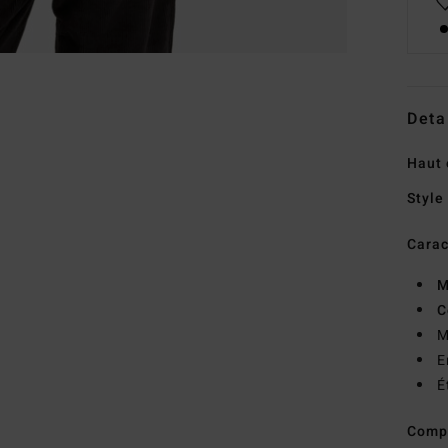
Deta
Haut 
Style
Carac
M
C
M
E
É
Comp