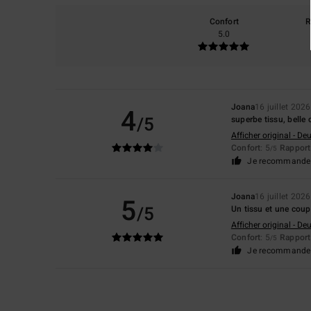
Confort
R
5.0
Joana
16 juillet 2026
4
/5
superbe tissu, belle
Afficher original - De
Confort
: 5
Rapport 
/5
Je recommande 
Joana
16 juillet 2026
5
/5
Un tissu et une cou
Afficher original - De
Confort
: 5
Rapport 
/5
Je recommande 