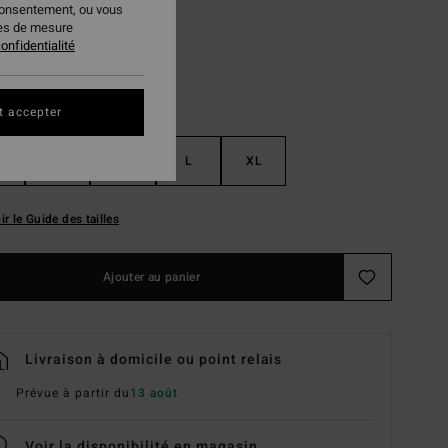
consentement, ou vous
ies de mesure
onfidentialité
t accepter
S
M
L
XL
ir le Guide des tailles
Ajouter au panier
Livraison à domicile ou point relais
Prévue à partir du
13 août
Voir la disponibilité en magasin