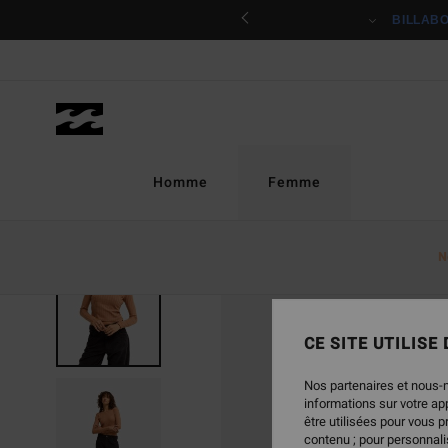
Passer
ciper
BILLAB
à
l'information
sur
le
produit
Homme
Femme
N
NOUVEAUTÉ
CE SITE UTILISE
Nos partenaires et nous-
informations sur votre a
être utilisées pour vous 
contenu ; pour personnalis