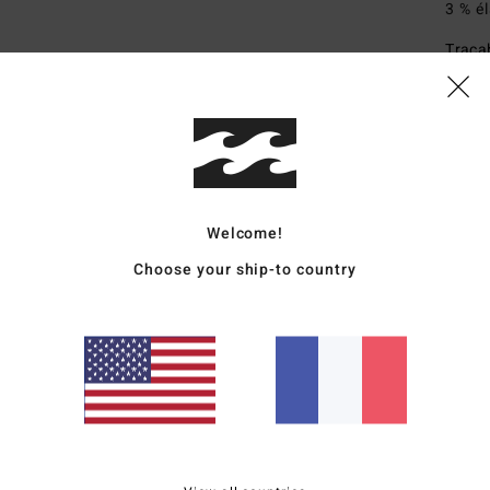
3 % é
Traçab
Livr
Welcome!
Choose your ship-to country
Note moyenne
4.5
/5
basé sur
2 avis vérifiés
depuis juillet 2026
100% de nos clients recommandent ce produit