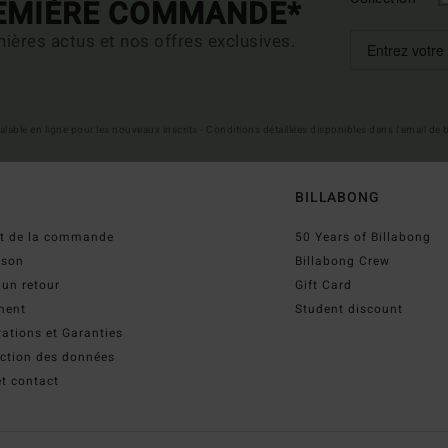
REMIÈRE COMMANDE*
ières actus et nos offres exclusives.
 valable en ligne pour les nouveaux inscrits - Conditions détaillées disponibles dans l'email de
BILLABONG
ut de la commande
50 Years of Billabong
ison
Billabong Crew
 un retour
Gift Card
ment
Student discount
ations et Garanties
ection des données
t contact