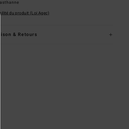
lasthanne
ilité du produit (Loi Agec)
aison & Retours