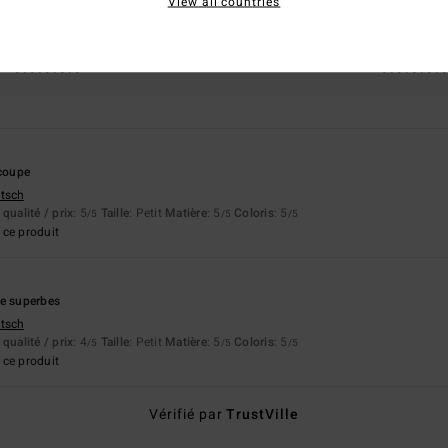
View all countries
apport qualité / prix
Taille
Matière
4.5
5.0
Trop petit
Trop grand
 coupe
utsch
qualité / prix
: 5
Taille
: Petit
Matière
: 5
Coloris
: 5
/5
/5
/5
ce produit
pe superbes
utsch
qualité / prix
: 4
Taille
: Petit
Matière
: 5
Coloris
: 5
/5
/5
/5
ce produit
Vérifié par
TrustVille