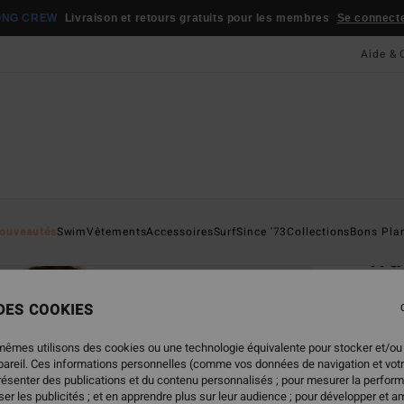
ONG CREW
Livraison et retours gratuits pour les membres
Se connecter
Aide & 
Page D'a
ouveautés
Swim
Vêtements
Accessoires
Surf
Since '73
Collections
Bons Pla
Way
Haut 
 DES COOKIES
4.5
45,
mêmes utilisons des cookies ou une technologie équivalente pour stocker et/ou
ppareil. Ces informations personnelles (comme vos données de navigation et vot
présenter des publications et du contenu personnalisés ; pour mesurer la perform
er les publicités ; et en apprendre plus sur leur audience ; pour développer et am
Coule