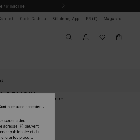
 / s'inscrire
Contact
Carte Cadeau
Billabong App
FR (€)
Magasins
ccueil
Femme
Vêtements
Tops
ns
 Out Knit
en maille côtelée Rouge Femme
Continuer sans accepter
(2 Avis)
95 €
 accéder à des
re adresse IP) peuvent
ance publicitaire et du
éliorer les produits
Sugar Almond
ur