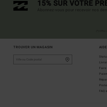
15% SUR VOTRE P
Abonnez-vous pour recevoir nos dern
(*) Offre
TROUVER UN MAGASIN
AIDE
Stat
Livra
Faire
Paie
Répar
Prot
FAQ e