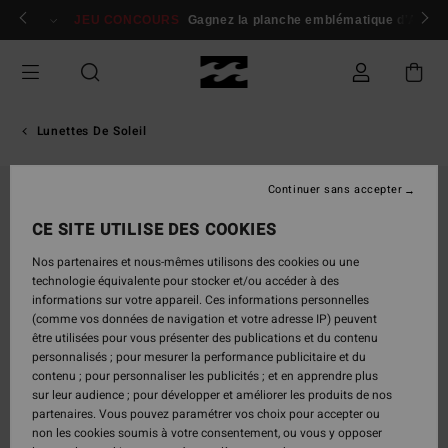
Passer
 membres
Se connecter / s'inscrire
JEU CONCOURS
Gagnez la planche emblématique d'Andy I
à
l'information
sur
le
produit
Lunettes De Soleil
Continuer sans accepter
CE SITE UTILISE DES COOKIES
Nos partenaires et nous-mêmes utilisons des cookies ou une
technologie équivalente pour stocker et/ou accéder à des
informations sur votre appareil. Ces informations personnelles
(comme vos données de navigation et votre adresse IP) peuvent
être utilisées pour vous présenter des publications et du contenu
personnalisés ; pour mesurer la performance publicitaire et du
contenu ; pour personnaliser les publicités ; et en apprendre plus
sur leur audience ; pour développer et améliorer les produits de nos
partenaires. Vous pouvez paramétrer vos choix pour accepter ou
non les cookies soumis à votre consentement, ou vous y opposer