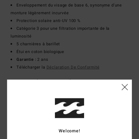
Enveloppement du visage de base 6, synonyme d'une
monture légèrement incurvée
Protection solaire anti-UV 100 %
Catégorie 3 pour une filtration importante de la
luminosité
5 charnières à barillet
Étui en coton biologique
Garantie :
2 ans
Télécharger la
Déclaration De Conformité
Composition
[Tissu principal] 50 % acétate, 50 %
polycarbonate
Traçabilité du produit (Loi Agec)
Livraison & Retours
Welcome!