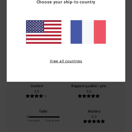
Choose your ship-to country
Avis clients
Note moyenne
5.0
/5
View all countries
basé sur
1 avis vérifiés
depuis juin 2026
0% de nos clients recommandent ce produit
Confort
Rapport qualité / prix
4.0
5.0
Taille
Matière
5.0
Trop petit
Trop grand