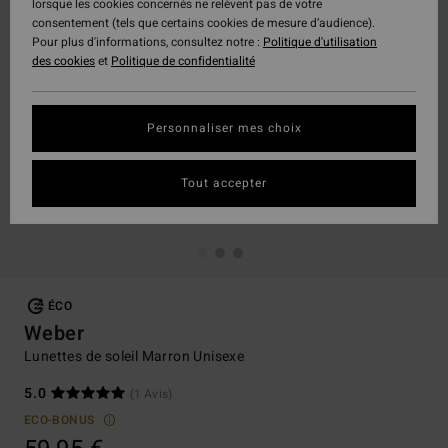
lorsque les cookies concernés ne relèvent pas de votre
consentement (tels que certains cookies de mesure d’audience).
Pour plus d'informations, consultez notre :
Politique d'utilisation
des cookies
et
Politique de confidentialité
Personnaliser mes choix
Tout accepter
ÉCO
Weber
Lunettes de soleil Marron Unisexe
5.0
(1 Avis)
ECO-BONUS