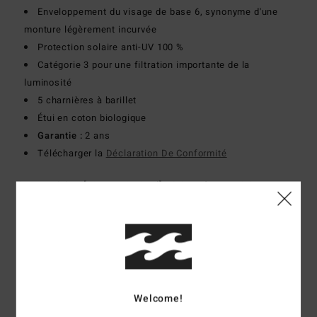
Enveloppement du visage de base 6, synonyme d'une
monture légèrement incurvée
Protection solaire anti-UV 100 %
Catégorie 3 pour une filtration importante de la
luminosité
5 charnières à barillet
Étui en coton biologique
Garantie :
2 ans
Télécharger la
Déclaration De Conformité
Composition
[Tissu principal] 50 % acétate, 50 %
polycarbonate
Traçabilité du produit (Loi Agec)
Livraison & Retours
Welcome!