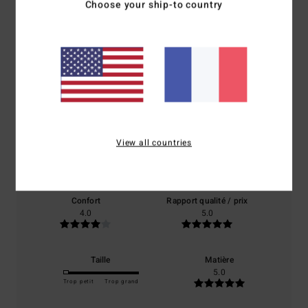
Choose your ship-to country
Avis clients
Note moyenne
5.0
/5
View all countries
basé sur
1 avis vérifiés
depuis juin 2026
0% de nos clients recommandent ce produit
Confort
Rapport qualité / prix
4.0
5.0
Taille
Matière
5.0
Trop petit
Trop grand