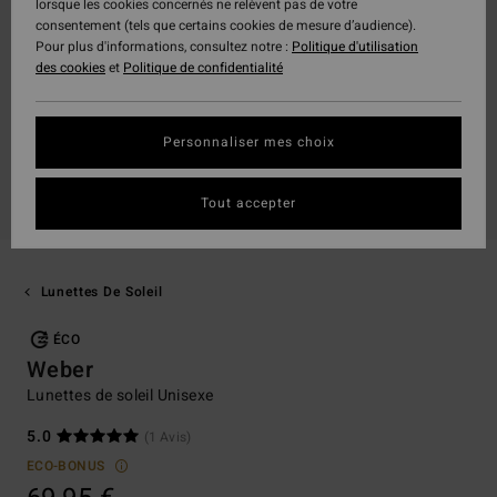
lorsque les cookies concernés ne relèvent pas de votre
consentement (tels que certains cookies de mesure d’audience).
Pour plus d'informations, consultez notre :
Politique d'utilisation
des cookies
et
Politique de confidentialité
Personnaliser mes choix
Tout accepter
Lunettes De Soleil
ÉCO
Weber
Lunettes de soleil Unisexe
5.0
(1 Avis)
ECO-BONUS