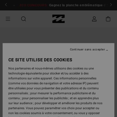
Passer
 membres
Se connecter / s'inscrire
JEU CONCOURS
Gagnez la planche emblématique d'Andy I
à
l'information
sur
le
produit
Continuer sans accepter
CE SITE UTILISE DES COOKIES
Nos partenaires et nous-mêmes utilisons des cookies ou une
technologie équivalente pour stocker et/ou accéder à des
informations sur votre appareil. Ces informations personnelles
(comme vos données de navigation et votre adresse IP) peuvent
être utilisées pour vous présenter des publications et du contenu
personnalisés ; pour mesurer la performance publicitaire et du
contenu ; pour personnaliser les publicités ; et en apprendre plus
sur leur audience ; pour développer et améliorer les produits de nos
partenaires. Vous pouvez paramétrer vos choix pour accepter ou
non les cookies soumis à votre consentement, ou vous y opposer