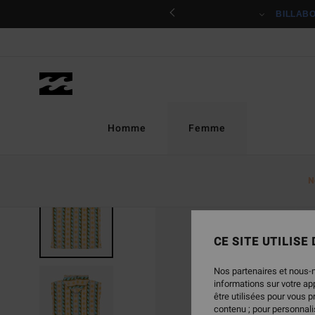
Passer
ciper
BILLAB
à
l'information
sur
le
produit
Homme
Femme
N
CE SITE UTILISE
Nos partenaires et nous-
informations sur votre a
être utilisées pour vous 
contenu ; pour personnalis