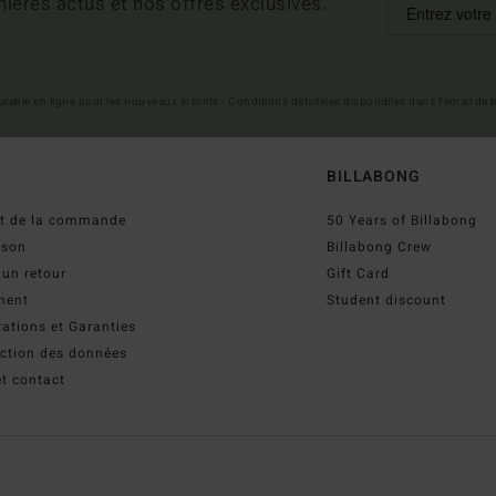
ières actus et nos offres exclusives.
 valable en ligne pour les nouveaux inscrits - Conditions détaillées disponibles dans l'email de
BILLABONG
ut de la commande
50 Years of Billabong
ison
Billabong Crew
 un retour
Gift Card
ment
Student discount
ations et Garanties
ection des données
t contact