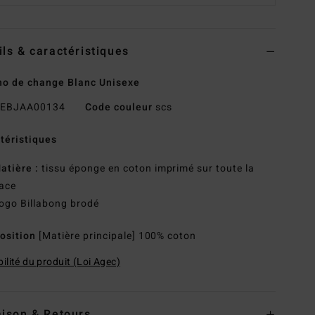
ils & caractéristiques
o de change Blanc Unisexe
EBJAA00134
Code couleur
scs
téristiques
atière :
tissu éponge en coton imprimé sur toute la
ace
ogo Billabong brodé
osition
[Matière principale] 100% coton
ilité du produit (Loi Agec)
aison & Retours