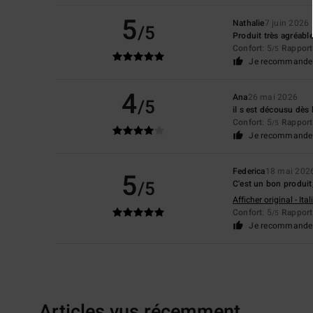
5
Nathalie
7 juin 2026
/5
Produit très agréabl
Confort
: 5
Rapport 
/5
Je recommande 
4
Ana
26 mai 2026
/5
il s est décousu dès l
Confort
: 5
Rapport 
/5
Je recommande 
Federica
18 mai 202
5
/5
C'est un bon produit
Afficher original - Ita
Confort
: 5
Rapport 
/5
Je recommande 
Articles vus récemment