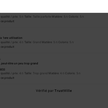
e
qualité / prix
: 5
Taille
: Taille parfaite
Matière
: 5
Coloris
: 5
/5
/5
/5
ce produit
a 1ere utilisation
qualité / prix
: 4
Taille
: Grand
Matière
: 5
Coloris
: 5
/5
/5
/5
ce produit
6
, peut-être un peu trop grand
liano
qualité / prix
: 4
Taille
: Trop grand
Matière
: 4
Coloris
: 5
/5
/5
/5
ce produit
Vérifié par
TrustVille