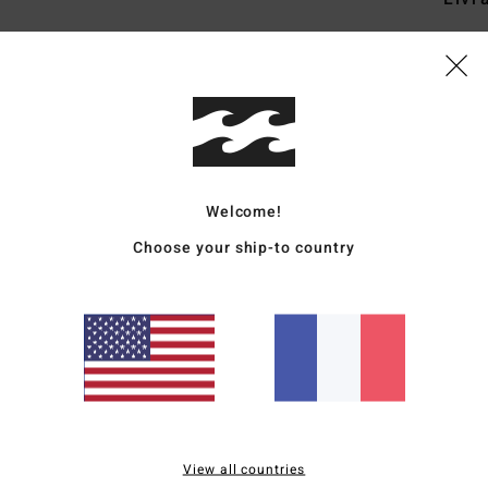
Note moyenne
4.7
Welcome!
/5
Choose your ship-to country
basé sur
3 avis vérifiés
depuis mai 2026
100% de nos clients recommandent ce produit
apport qualité / prix
Taille
Matière
4.3
4.7
Trop petit
Trop grand
View all countries