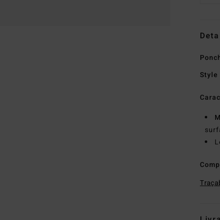
Deta
Ponch
Style
Carac
M
surf
L
Comp
Traçab
Livr