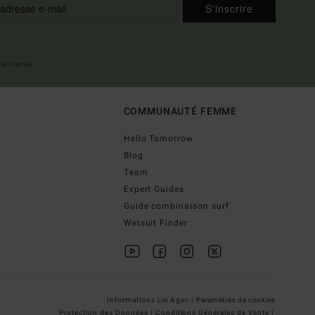
S'inscrire
 bienvenue
COMMUNAUTÉ FEMME
Hello Tomorrow
Blog
Team
Expert Guides
Guide combinaison surf
Wetsuit Finder
Informations Loi Agec |
Paramètres de cookies
Protection des Données |
Conditions Générales de Vente |