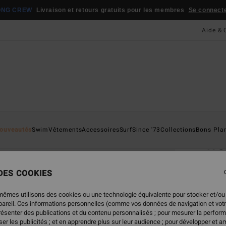
ONG CREW
Livraison et retours gratuits pour les membres
Se connecter
Aide & 
Page D'a
ouveautés
Swim
Vêtements
Accessoires
Surf
Since '73
Collections
Bons Pla
Wo
Ponch
 DES COOKIES
4.7
59,
mêmes utilisons des cookies ou une technologie équivalente pour stocker et/ou
ppareil. Ces informations personnelles (comme vos données de navigation et vot
présenter des publications et du contenu personnalisés ; pour mesurer la perform
er les publicités ; et en apprendre plus sur leur audience ; pour développer et am
Coule