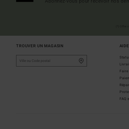
Abonnez-vous pour recevoir nos dern
(*) Offre
TROUVER UN MAGASIN
AIDE
Stat
Livra
Faire
Paie
Répar
Prot
FAQ e