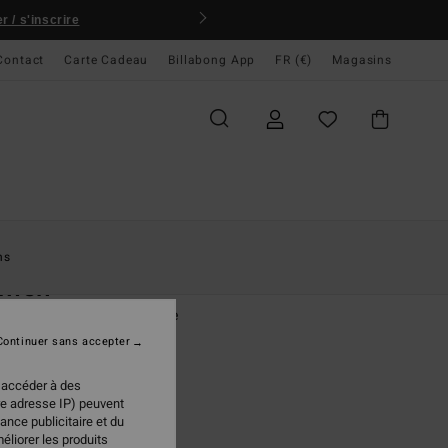
 / s'inscrire
Contact
Carte Cadeau
Billabong App
FR (€)
Magasins
ccueil
Femme
Surf
Accessoires Surf
ns
men
o de change Blanc Unisexe
Continuer sans accepter
(3 Avis)
95 €
 accéder à des
re adresse IP) peuvent
ance publicitaire et du
éliorer les produits
Salt Crystal
ur