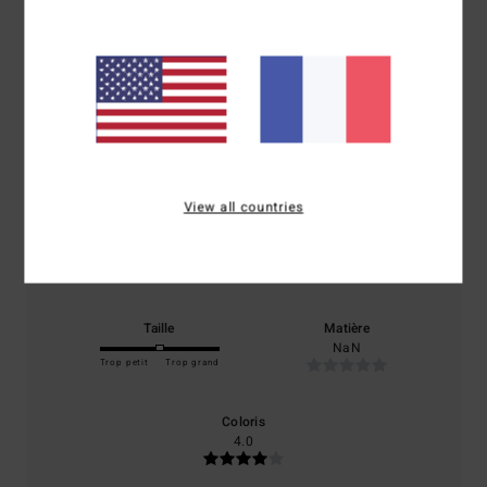
Note moyenne
4.0
/5
basé sur
1 avis vérifiés
depuis mai 2026
100% de nos clients recommandent ce produit
View all countries
Confort
Rapport qualité / prix
4.0
4.0
Taille
Matière
NaN
Trop petit
Trop grand
Coloris
4.0