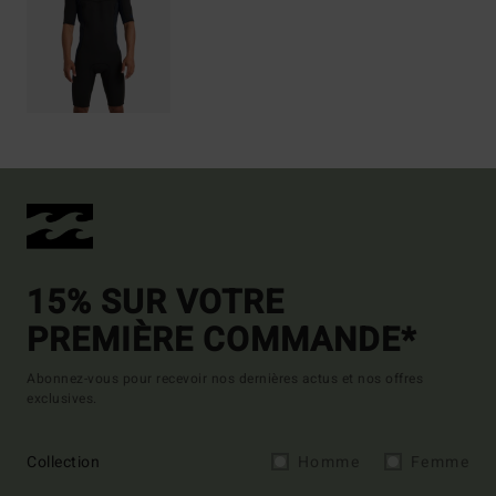
15% SUR VOTRE
PREMIÈRE COMMANDE*
Abonnez-vous pour recevoir nos dernières actus et nos offres
exclusives.
Collection
Homme
Femme