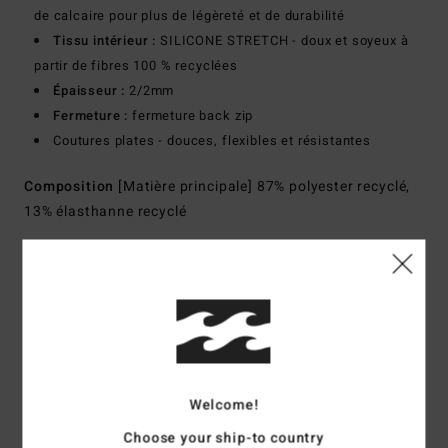
de calcaire pour plus de légèreté et de durabilité
Tissu intérieur :
SILICONE STRETCH - doux et soyeux à
partir de fibres 100 % recyclées
Épaisseur :
2/2mm
Fermeture :
fermeture back zip
Coutures plates - douces, flexibles et résistantes
Composition
[Matière principale] 87% polyester recyclé,
13% élasthanne recyclé
Traçabilité du produit (Loi Agec)
Livraison & Retours
Avis clients
Welcome!
Choose your ship-to country