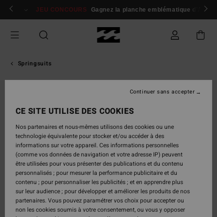
Passer
 membres
Se connecter / s'inscrire
JEU CONCOURS
Gagnez la planche emblématique d'Andy I
à
l'information
sur
le
produit
Springsuits
Continuer sans accepter
CE SITE UTILISE DES COOKIES
Nos partenaires et nous-mêmes utilisons des cookies ou une
technologie équivalente pour stocker et/ou accéder à des
informations sur votre appareil. Ces informations personnelles
(comme vos données de navigation et votre adresse IP) peuvent
être utilisées pour vous présenter des publications et du contenu
personnalisés ; pour mesurer la performance publicitaire et du
contenu ; pour personnaliser les publicités ; et en apprendre plus
sur leur audience ; pour développer et améliorer les produits de nos
partenaires. Vous pouvez paramétrer vos choix pour accepter ou
non les cookies soumis à votre consentement, ou vous y opposer