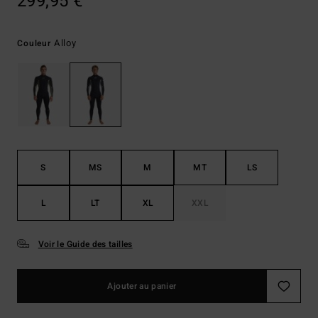
299,95 €
Alloy
Couleur
S
MS
M
MT
LS
L
LT
XL
XXL
Voir le Guide des tailles
Ajouter au panier