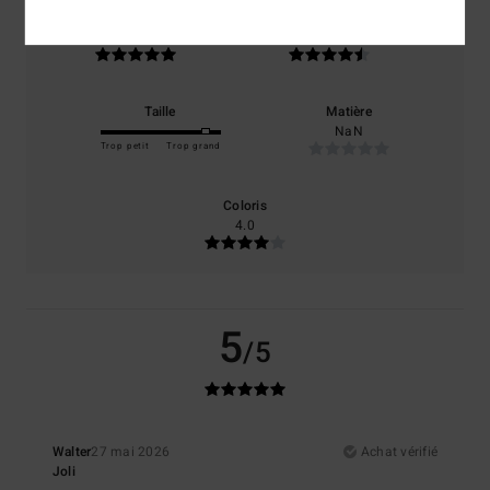
Confort
Rapport qualité / prix
5.0
4.5
Taille
Matière
NaN
Trop petit
Trop grand
Coloris
4.0
5
/5
Walter
27 mai 2026
Achat vérifié
Joli