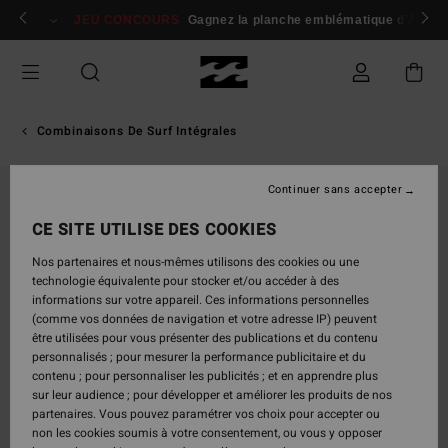
Passer
 membres
Se connecter / s'inscrire
JEU CONCOURS
Gagnez la planche emblématique d'Andy I
à
l'information
sur
le
produit
Combinaisons De Surf Intégrales
Continuer sans accepter
CE SITE UTILISE DES COOKIES
Nos partenaires et nous-mêmes utilisons des cookies ou une
technologie équivalente pour stocker et/ou accéder à des
informations sur votre appareil. Ces informations personnelles
(comme vos données de navigation et votre adresse IP) peuvent
être utilisées pour vous présenter des publications et du contenu
personnalisés ; pour mesurer la performance publicitaire et du
contenu ; pour personnaliser les publicités ; et en apprendre plus
sur leur audience ; pour développer et améliorer les produits de nos
partenaires. Vous pouvez paramétrer vos choix pour accepter ou
non les cookies soumis à votre consentement, ou vous y opposer