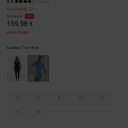
4.0
(1 Avis)
ECO-BONUS
319,95 €
50%
159,98 €
BONS PLANS
True Blue
Couleur
4
6
8
10
12
14
16