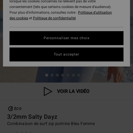
lorsque les cookies concernés ne relèvent pas de votre
consentement (tels que certains cookies de mesure d’audience).
Pour plus d'informations, consultez notre :
Politique d'utilisation
des cookies
et
Politique de confidentialité
Personnaliser mes choix
Tout accepter
VOIR LA VIDÉO
ÉCO
3/2mm Salty Dayz
Combinaison de surf zip poitrine Bleu Femme