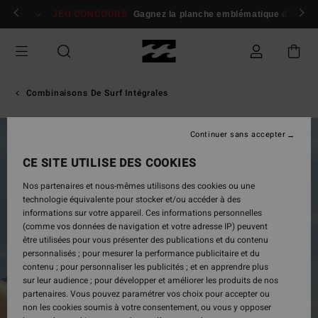
Passer
 membres
Se connecter / s'inscrire
JEU CONCOURS
Gagnez la planche emblématique d'Andy I
à
l'information
sur
le
produit
Combinaisons De Surf Intégrales
Continuer sans accepter
CE SITE UTILISE DES COOKIES
Nos partenaires et nous-mêmes utilisons des cookies ou une
technologie équivalente pour stocker et/ou accéder à des
informations sur votre appareil. Ces informations personnelles
(comme vos données de navigation et votre adresse IP) peuvent
être utilisées pour vous présenter des publications et du contenu
personnalisés ; pour mesurer la performance publicitaire et du
contenu ; pour personnaliser les publicités ; et en apprendre plus
sur leur audience ; pour développer et améliorer les produits de nos
partenaires. Vous pouvez paramétrer vos choix pour accepter ou
non les cookies soumis à votre consentement, ou vous y opposer