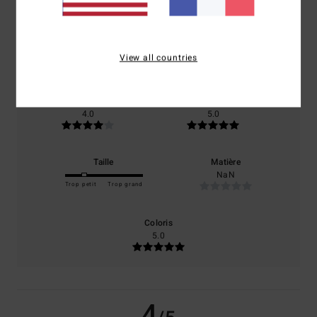
/5
basé sur
1 avis vérifiés
depuis décembre 2025
View all countries
0% de nos clients recommandent ce produit
Confort
Rapport qualité / prix
4.0
5.0
Taille
Matière
NaN
Trop petit
Trop grand
Coloris
5.0
4