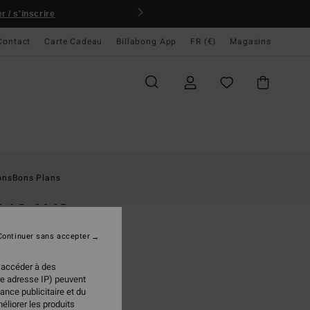
 / s'inscrire
Contact
Carte Cadeau
Billabong App
FR (€)
Magasins
ccueil
Homme
Boardshorts
Lo Tides
ons
Bons Plans
Pro 17.5"
short Noir Homme
Continuer sans accepter
95 €
 accéder à des
re adresse IP) peuvent
ance publicitaire et du
Black
ur
éliorer les produits