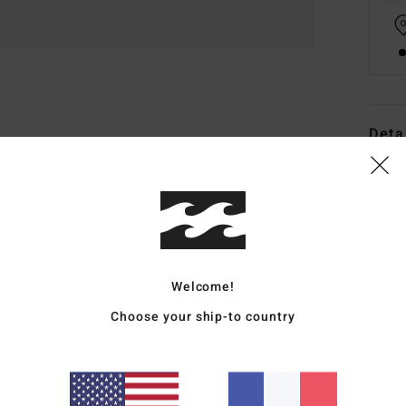
Deta
Boar
Style
Carac
O
Welcome!
I
Choose your ship-to country
P
É
T