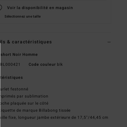
Voir la disponibilité en magasin
Sélectionnez une taille
ils & caractéristiques
dshort Noir Homme
BL000421
Code couleur
blk
téristiques
urlet festonné
mprimés par sublimation
oche plaquée sur le côté
tiquette de marque Billabong tissée
aille fixe, longueur jambe extérieure de 17,5"/44,45 cm