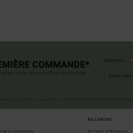
Collection
REMIÈRE COMMANDE*
ières actus et nos offres exclusives.
 valable en ligne pour les nouveaux inscrits - Conditions détaillées disponibles dans l'email de
BILLABONG
ut de la commande
50 Years of Billabong