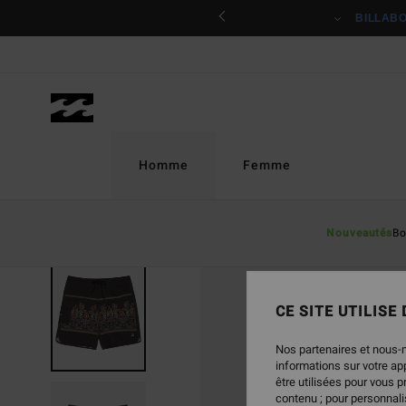
Passer
ciper
BILLAB
à
l'information
sur
le
produit
Homme
Femme
Nouveautés
Bo
CE SITE UTILISE
Nos partenaires et nous-
informations sur votre a
être utilisées pour vous 
contenu ; pour personnalis