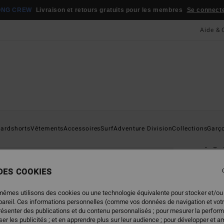
ONG CREW
Livraison et retours gratuits pour les membres
Se connecter
Aide & 
Page D'a
ardshorts
Vêtements
Accessoires
Surf
Adventure Division
Collections
Garç
73 
Board
 DES COOKIES
69,
mêmes utilisons des cookies ou une technologie équivalente pour stocker et/ou
ppareil. Ces informations personnelles (comme vos données de navigation et vot
présenter des publications et du contenu personnalisés ; pour mesurer la perform
Coule
er les publicités ; et en apprendre plus sur leur audience ; pour développer et am