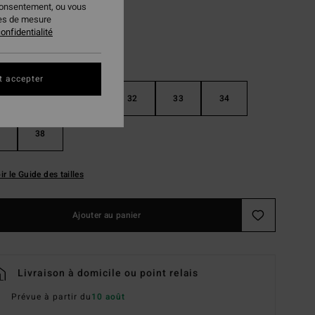
consentement, ou vous
ies de mesure
onfidentialité
t accepter
30
31
32
33
34
38
ir le Guide des tailles
Ajouter au panier
Livraison à domicile ou point relais
Prévue à partir du
10 août