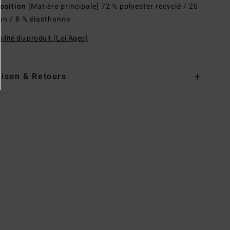
osition
[Matière principale] 72 % polyester recyclé / 20
on / 8 % élasthanne
ilité du produit (Loi Agec)
aison & Retours