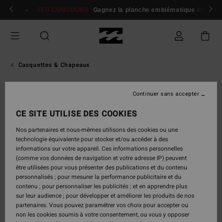
Passer
 membres
Se connecter / s'inscrire
JEU CONCOURS
Gagnez la planche emblématique d'Andy I
à
l'information
sur
le
produit
Casquettes & Chapeaux
Continuer sans accepter
CE SITE UTILISE DES COOKIES
Nos partenaires et nous-mêmes utilisons des cookies ou une
technologie équivalente pour stocker et/ou accéder à des
informations sur votre appareil. Ces informations personnelles
(comme vos données de navigation et votre adresse IP) peuvent
être utilisées pour vous présenter des publications et du contenu
personnalisés ; pour mesurer la performance publicitaire et du
contenu ; pour personnaliser les publicités ; et en apprendre plus
sur leur audience ; pour développer et améliorer les produits de nos
partenaires. Vous pouvez paramétrer vos choix pour accepter ou
non les cookies soumis à votre consentement, ou vous y opposer