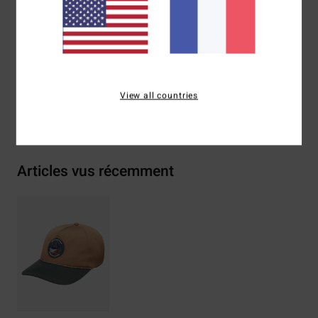
Matière recyclée :
polyester recyclé
Composition
[Matière principale] 100% polyester recyclé
Traçabilité du produit (Loi Agec)
View all countries
Livraison & Retours
Articles vus récemment