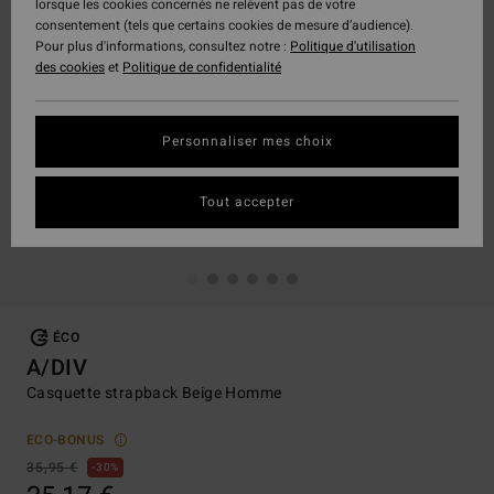
lorsque les cookies concernés ne relèvent pas de votre
consentement (tels que certains cookies de mesure d’audience).
Pour plus d'informations, consultez notre :
Politique d'utilisation
des cookies
et
Politique de confidentialité
Personnaliser mes choix
Tout accepter
ÉCO
A/DIV
Casquette strapback Beige Homme
ECO-BONUS
35,95 €
30%