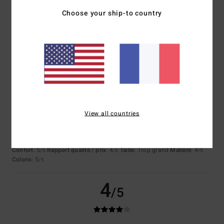
défait après seulement quelques lavages.
Choose your ship-to country
Afficher original - Castellano
Confort
: 5
Rapport qualité / prix
: 4
Taille
: Trop grand
Matière
: 4
/5
/5
/5
Coloris
: 5
/5
4
/5
Emilio
1 août 2026
Achat vérifié
View all countries
J'en ai un identique de la marque QuickSilver : il se tache rien qu'en le
regardant et se défait au bout de quelques lavages.
Afficher original - Castellano
Confort
: 5
Rapport qualité / prix
: 4
Taille
: Trop grand
Matière
: 4
/5
/5
/5
Coloris
: 5
/5
4
/5