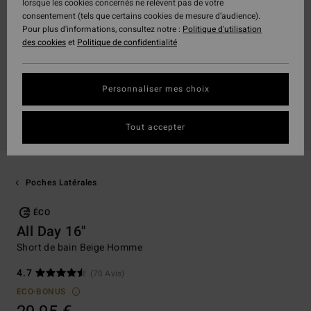
lorsque les cookies concernés ne relèvent pas de votre
consentement (tels que certains cookies de mesure d’audience).
Pour plus d'informations, consultez notre :
Politique d'utilisation
des cookies
et
Politique de confidentialité
Personnaliser mes choix
Tout accepter
Poches Latérales
ÉCO
All Day 16"
Short de bain Beige Homme
4.7
(70 Avis)
ECO-BONUS