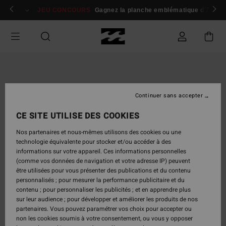
Passer
 membres
Se connecter / s'inscrire
JEU CONCOURS
Gagnez la planche emblématique d'Andy I
à
l'information
sur
le
produit
Continuer sans accepter
CE SITE UTILISE DES COOKIES
Nos partenaires et nous-mêmes utilisons des cookies ou une
technologie équivalente pour stocker et/ou accéder à des
informations sur votre appareil. Ces informations personnelles
(comme vos données de navigation et votre adresse IP) peuvent
être utilisées pour vous présenter des publications et du contenu
personnalisés ; pour mesurer la performance publicitaire et du
contenu ; pour personnaliser les publicités ; et en apprendre plus
sur leur audience ; pour développer et améliorer les produits de nos
partenaires. Vous pouvez paramétrer vos choix pour accepter ou
non les cookies soumis à votre consentement, ou vous y opposer