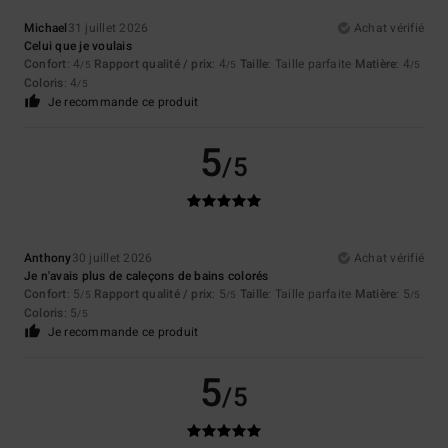
Michael
31 juillet 2026
Achat vérifié
Celui que je voulais
Confort
: 4
Rapport qualité / prix
: 4
Taille
: Taille parfaite
Matière
: 4
/5
/5
/5
Coloris
: 4
/5
Je recommande ce produit
5
/5
Anthony
30 juillet 2026
Achat vérifié
Je n'avais plus de caleçons de bains colorés
Confort
: 5
Rapport qualité / prix
: 5
Taille
: Taille parfaite
Matière
: 5
/5
/5
/5
Coloris
: 5
/5
Je recommande ce produit
5
/5