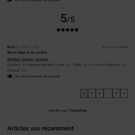
Je recommande ce produit
5
/5
Nick
20 juillet 2026
Achat vérifié
Short léger et de qualité
Afficher original - English
Confort
: 5
Rapport qualité / prix
: 4
Taille
: Taille parfaite
Matière
: 5
/5
/5
/5
Coloris
: 5
/5
Je recommande ce produit
1
2
3
...
7
>
Vérifié par
TrustVille
Articles vus récemment