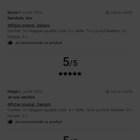
Sonia
30 juillet 2026
Achat vérifié
Satisfaite, très
Afficher original - Italiano
Confort
: 5
Rapport qualité / prix
: 5
Taille
: Trop grand
Matière
: 5
/5
/5
/5
Coloris
: 5
/5
Je recommande ce produit
5
/5
Helga
30 juillet 2026
Achat vérifié
Je suis satisfait
Afficher original - Deutsch
Confort
: 5
Rapport qualité / prix
: 4
Taille
: Taille parfaite
Matière
: 5
/5
/5
/5
Coloris
: 5
/5
Je recommande ce produit