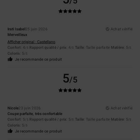
/5
Irati Isabel
25 juin 2026
Achat vérifié
Merveilleux
Afficher original - Castellano
Confort
: 4
Rapport qualité / prix
: 4
Taille
: Taille parfaite
Matière
: 5
/5
/5
/5
Coloris
: 5
/5
Je recommande ce produit
5
/5
Nicole
23 juin 2026
Achat vérifié
Coupe parfaite, très confortable
Confort
: 5
Rapport qualité / prix
: 5
Taille
: Taille parfaite
Matière
: 5
/5
/5
/5
Coloris
: 5
/5
Je recommande ce produit