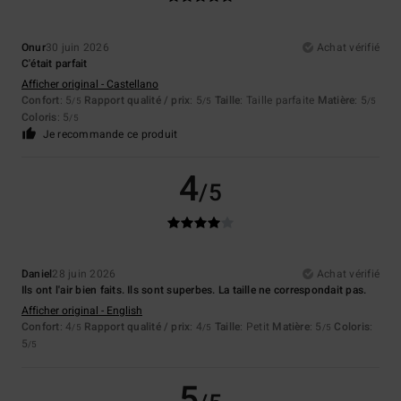
Onur
30 juin 2026
Achat vérifié
C'était parfait
Afficher original - Castellano
Confort
: 5
Rapport qualité / prix
: 5
Taille
: Taille parfaite
Matière
: 5
/5
/5
/5
Coloris
: 5
/5
Je recommande ce produit
4
/5
Daniel
28 juin 2026
Achat vérifié
Ils ont l'air bien faits. Ils sont superbes. La taille ne correspondait pas.
Afficher original - English
Confort
: 4
Rapport qualité / prix
: 4
Taille
: Petit
Matière
: 5
Coloris
:
/5
/5
/5
5
/5
5