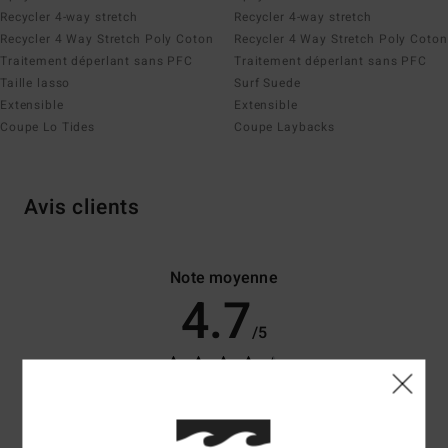
Recycler 4-way stretch
Recycler 4-way stretch
Recycler 4 Way Stretch Poly Coton
Recycler 4 Way Stretch Poly Coton
Traitement déperlant sans PFC
Traitement déperlant sans PFC
Taille lasso
Surf Suede
Extensible
Extensible
Coupe Lo Tides
Coupe Laybacks
Avis clients
Note moyenne
4.7
/5
basé sur
50 avis vérifiés
depuis novembre 2025
82% de nos clients recommandent ce produit