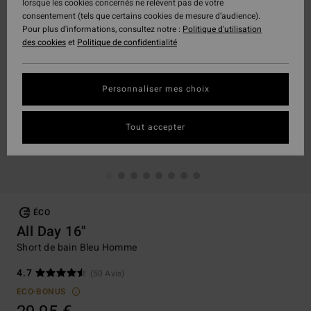
lorsque les cookies concernés ne relèvent pas de votre
consentement (tels que certains cookies de mesure d’audience).
Pour plus d'informations, consultez notre :
Politique d'utilisation
des cookies
et
Politique de confidentialité
Personnaliser mes choix
Tout accepter
ÉCO
All Day 16"
Short de bain Bleu Homme
4.7
(50 Avis)
ECO-BONUS