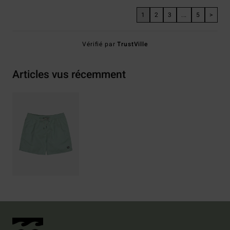
1
2
3
...
5
>
Vérifié par
TrustVille
Articles vus récemment