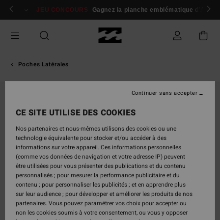
Passer
 membres
Se connecter / s'inscrire
JEU CONCOURS
Gagnez la planche emblématique d'Andy I
à
l'information
sur
le
produit
Poches Latérales
Continuer sans accepter
NOUVEAUTÉ
CE SITE UTILISE DES COOKIES
Nos partenaires et nous-mêmes utilisons des cookies ou une
technologie équivalente pour stocker et/ou accéder à des
informations sur votre appareil. Ces informations personnelles
(comme vos données de navigation et votre adresse IP) peuvent
être utilisées pour vous présenter des publications et du contenu
personnalisés ; pour mesurer la performance publicitaire et du
contenu ; pour personnaliser les publicités ; et en apprendre plus
sur leur audience ; pour développer et améliorer les produits de nos
partenaires. Vous pouvez paramétrer vos choix pour accepter ou
non les cookies soumis à votre consentement, ou vous y opposer