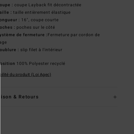
oupe :
coupe Layback fit décontractée
aille :
taille entièrement élastique
ongueur :
16", coupe courte
oches :
poches sur le côté
ystème de fermeture :
Fermeture par cordon de
age
oublure :
slip filet à l'intérieur
osition
100% Polyester recyclé
ilité du produit (Loi Agec)
aison & Retours