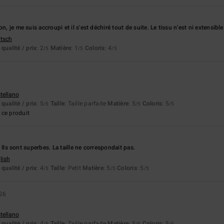
n, je me suis accroupi et il s'est déchiré tout de suite. Le tissu n'est ni extensible 
utsch
qualité / prix
: 2
Matière
: 1
Coloris
: 4
/5
/5
/5
stellano
qualité / prix
: 5
Taille
: Taille parfaite
Matière
: 5
Coloris
: 5
/5
/5
/5
ce produit
ts. Ils sont superbes. La taille ne correspondait pas.
lish
qualité / prix
: 4
Taille
: Petit
Matière
: 5
Coloris
: 5
/5
/5
/5
026
stellano
qualité / prix
: 4
Taille
: Taille parfaite
Matière
: 5
Coloris
: 5