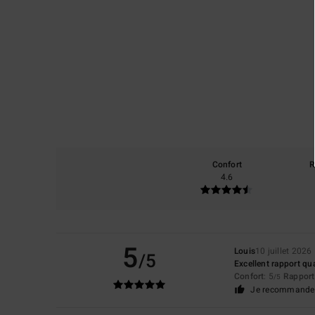
Confort
R
4.6
5
Louis
10 juillet 2026
/5
Excellent rapport qua
Confort
: 5
Rapport 
/5
Je recommande 