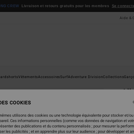
ONG CREW
Livraison et retours gratuits pour les membres
Se connecter
Aide & 
Page D'a
ardshorts
Vêtements
Accessoires
Surf
Adventure Division
Collections
Garç
ÉC
All
Short
 DES COOKIES
4.7
mêmes utilisons des cookies ou une technologie équivalente pour stocker et/ou
ECO-B
ppareil. Ces informations personnelles (comme vos données de navigation et vot
présenter des publications et du contenu personnalisés ; pour mesurer la perform
29,95
er les publicités ; et en apprendre plus sur leur audience ; pour développer et am