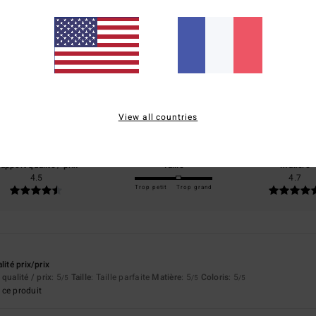
Note moyenne
4.7
/5
basé sur
50 avis vérifiés
depuis novembre 2025
View all countries
82% de nos clients recommandent ce produit
apport qualité / prix
Taille
Matière
4.5
4.7
Trop petit
Trop grand
lité prix/prix
qualité / prix
: 5
Taille
: Taille parfaite
Matière
: 5
Coloris
: 5
/5
/5
/5
ce produit