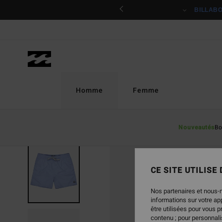
Passer
ciper
BILLAB
à
l'information
sur
le
produit
Homme
Femme
Nouveautés
Bo
CE SITE UTILISE
Nos partenaires et nous-
informations sur votre a
être utilisées pour vous 
contenu ; pour personnalis