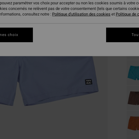
20,
 pouvez paramétrer vos choix pour accepter ou non les cookies soumis à votre 
okies concernés ne relèvent pas de votre consentement (tels que certains cook
BONS 
informations, consultez notre :
Politique d'utilisation des cookies
et
Politique de c
Coule
mes choix
Tou