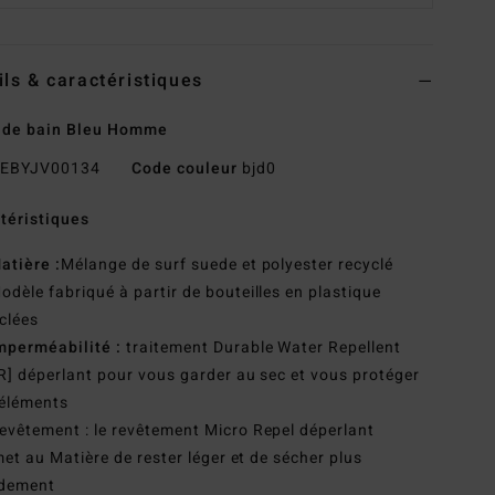
ils & caractéristiques
 de bain Bleu Homme
EBYJV00134
Code couleur
bjd0
téristiques
atière :
Mélange de surf suede et polyester recyclé
odèle fabriqué à partir de bouteilles en plastique
clées
mperméabilité :
traitement Durable Water Repellent
] déperlant pour vous garder au sec et vous protéger
 éléments
evêtement : le revêtement Micro Repel déperlant
et au Matière de rester léger et de sécher plus
idement