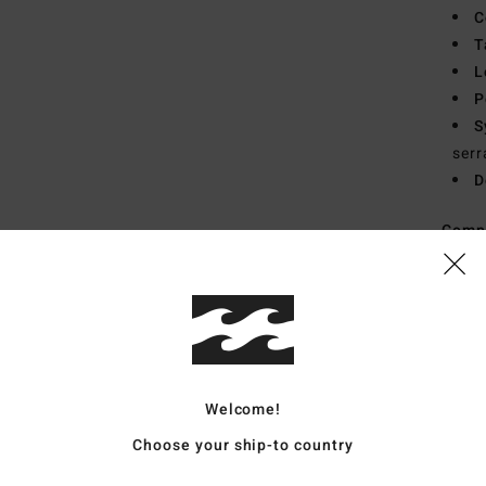
C
T
L
P
S
serr
D
Comp
Traçab
Livr
Welcome!
Choose your ship-to country