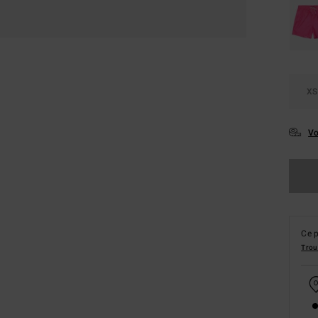
XS
Vo
Ce p
Trou