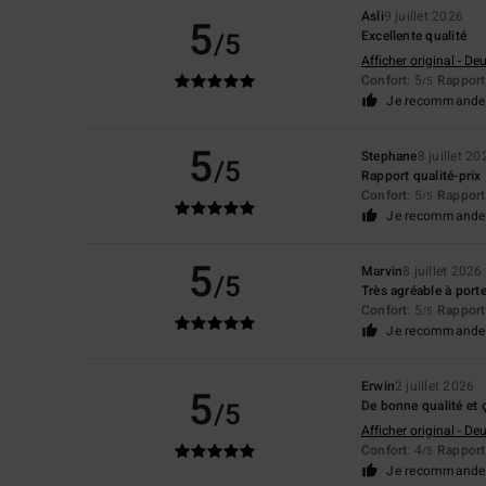
Asli
9 juillet 2026
5
/5
Excellente qualité
Afficher original - De
Confort
: 5
Rapport 
/5
Je recommande 
5
Stephane
8 juillet 20
/5
Rapport qualité-prix
Confort
: 5
Rapport 
/5
Je recommande 
5
Marvin
8 juillet 2026
/5
Très agréable à porte
Confort
: 5
Rapport 
/5
Je recommande 
Erwin
2 juillet 2026
5
/5
De bonne qualité et ç
Afficher original - De
Confort
: 4
Rapport 
/5
Je recommande 