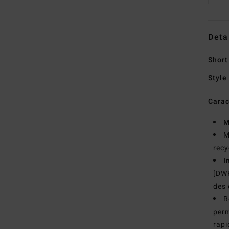
Deta
Short
Style
Carac
M
M
recy
I
[DWR
des
R
perm
rap