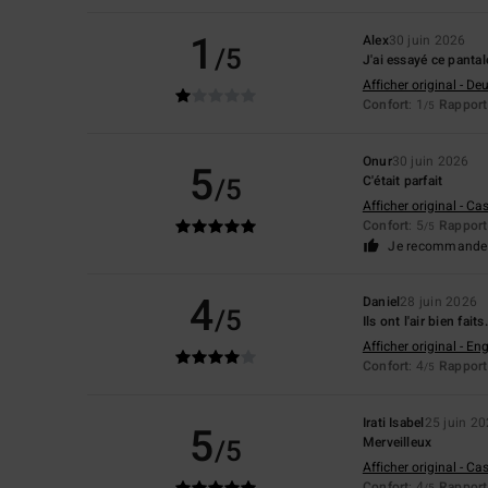
1
Alex
30 juin 2026
/5
J'ai essayé ce pantalo
Afficher original - De
Confort
: 1
Rapport 
/5
Onur
30 juin 2026
5
/5
C'était parfait
Afficher original - Ca
Confort
: 5
Rapport 
/5
Je recommande 
4
Daniel
28 juin 2026
/5
Ils ont l'air bien fai
Afficher original - Eng
Confort
: 4
Rapport 
/5
Irati Isabel
25 juin 2
5
/5
Merveilleux
Afficher original - Ca
Confort
: 4
Rapport 