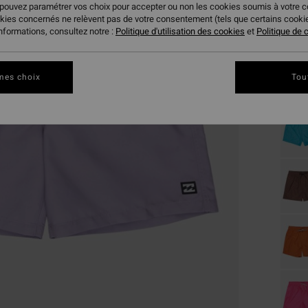
 pouvez paramétrer vos choix pour accepter ou non les cookies soumis à votre 
okies concernés ne relèvent pas de votre consentement (tels que certains cook
Coule
informations, consultez notre :
Politique d'utilisation des cookies
et
Politique de c
mes choix
Tou