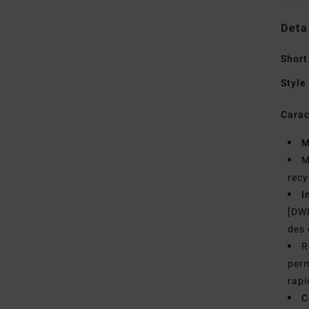
Deta
Short
Style
Carac
M
M
recy
I
[DWR
des
R
perm
rap
C