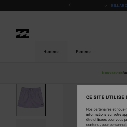
Passer
ciper
BILLAB
à
l'information
sur
le
produit
Homme
Femme
Nouveautés
Bo
CE SITE UTILISE
Nos partenaires et nous-
informations sur votre a
être utilisées pour vous 
contenu ; pour personnalis