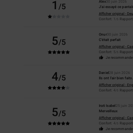
1
Alex
30 juin 2026
/5
J'ai essayé ce pantalo
Afficher original - De
Confort
: 1
Rapport 
/5
Onur
30 juin 2026
5
/5
C'était parfait
Afficher original - Ca
Confort
: 5
Rapport 
/5
Je recommande 
4
Daniel
28 juin 2026
/5
Ils ont l'air bien fai
Afficher original - Eng
Confort
: 4
Rapport 
/5
Irati Isabel
25 juin 2
5
/5
Merveilleux
Afficher original - Ca
Confort
: 4
Rapport 
/5
Je recommande 