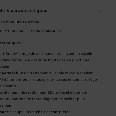
ils & caractéristiques
 de bain Bleu Homme
EBYJV00134
Code couleur
cll
téristiques
atière :
Mélange de surf suede et polyester recyclé
odèle fabriqué à partir de bouteilles en plastique
clées
mperméabilité :
traitement Durable Water Repellent
] déperlant pour vous garder au sec et vous protéger
 éléments
evêtement : le revêtement Micro Repel déperlant
et au Matière de rester léger et de sécher plus
idement
oupe :
coupe Layback fit décontractée