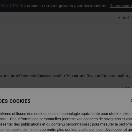
ONG CREW
Livraison et retours gratuits pour les membres
Se connecter
Aide & 
Page D'a
ardshorts
Vêtements
Accessoires
Surf
Adventure Division
Collections
Garç
ÉC
All
Short
 DES COOKIES
4.7
mêmes utilisons des cookies ou une technologie équivalente pour stocker et/ou
ECO-B
ppareil. Ces informations personnelles (comme vos données de navigation et vot
29,
présenter des publications et du contenu personnalisés ; pour mesurer la perform
er les publicités ; et en apprendre plus sur leur audience ; pour développer et am