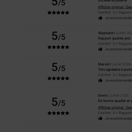
5
/5
Excellente qualité
Afficher original - De
Confort
: 5
Rapport 
/5
Je recommande 
5
Stephane
8 juillet 20
/5
Rapport qualité-prix
Confort
: 5
Rapport 
/5
Je recommande 
5
Marvin
8 juillet 2026
/5
Très agréable à porte
Confort
: 5
Rapport 
/5
Je recommande 
Erwin
2 juillet 2026
5
/5
De bonne qualité et ç
Afficher original - De
Confort
: 4
Rapport 
/5
Je recommande 