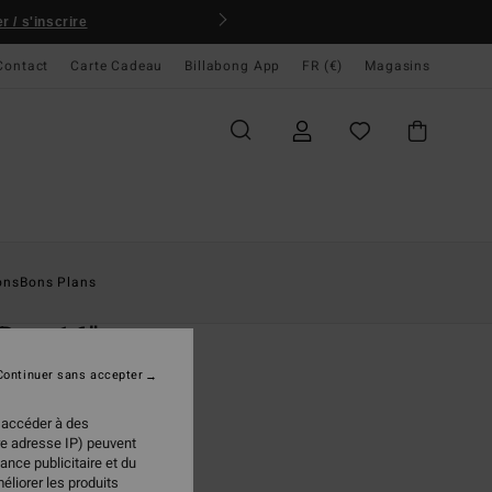
 / s'inscrire
Contact
Carte Cadeau
Billabong App
FR (€)
Magasins
ccueil
Homme
Boardshorts
Poches Latérales
ons
Bons Plans
O
 Day 16"
 de bain Bleu Homme
Continuer sans accepter
(50 Avis)
 accéder à des
ONUS
re adresse IP) peuvent
95 €
ance publicitaire et du
éliorer les produits