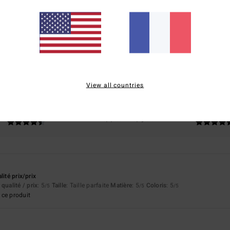
Note moyenne
4.7
/5
basé sur
50 avis vérifiés
depuis novembre 2025
82% de nos clients recommandent ce produit
View all countries
apport qualité / prix
Taille
Matière
4.5
4.7
Trop petit
Trop grand
lité prix/prix
qualité / prix
: 5
Taille
: Taille parfaite
Matière
: 5
Coloris
: 5
/5
/5
/5
ce produit