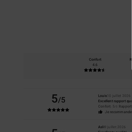
Confort
R
4.6
5
Louis
10 juillet 2026
/5
Excellent rapport qua
Confort
: 5
Rapport 
/5
Je recommande 
Asli
9 juillet 2026