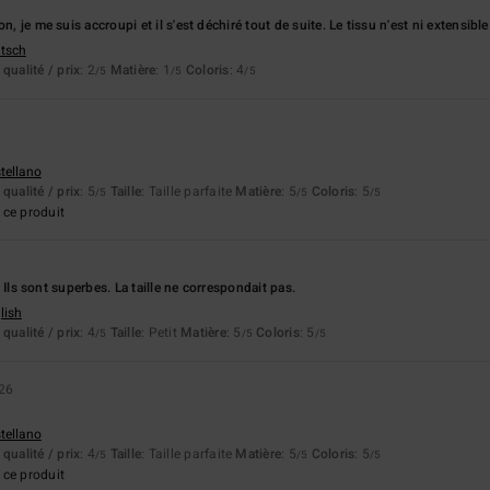
n, je me suis accroupi et il s'est déchiré tout de suite. Le tissu n'est ni extensible 
utsch
qualité / prix
: 2
Matière
: 1
Coloris
: 4
/5
/5
/5
stellano
qualité / prix
: 5
Taille
: Taille parfaite
Matière
: 5
Coloris
: 5
/5
/5
/5
ce produit
ts. Ils sont superbes. La taille ne correspondait pas.
lish
qualité / prix
: 4
Taille
: Petit
Matière
: 5
Coloris
: 5
/5
/5
/5
026
stellano
qualité / prix
: 4
Taille
: Taille parfaite
Matière
: 5
Coloris
: 5
/5
/5
/5
ce produit