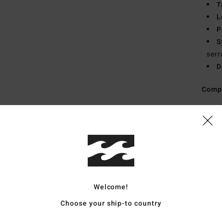
T
L
P
S
serr
D
Comp
Traçab
Livr
Welcome!
Choose your ship-to country