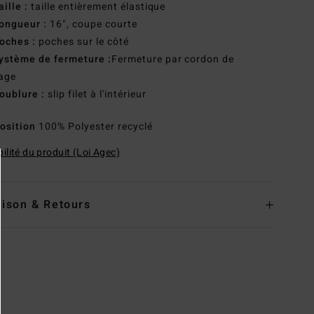
aille :
taille entièrement élastique
ongueur :
16", coupe courte
oches :
poches sur le côté
ystème de fermeture :
Fermeture par cordon de
age
oublure :
slip filet à l'intérieur
osition
100% Polyester recyclé
ilité du produit (Loi Agec)
aison & Retours