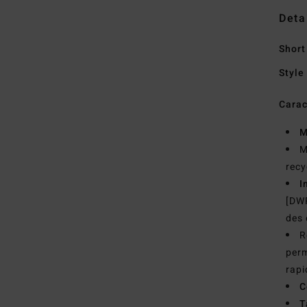
Deta
Short
Style
Carac
M
M
recy
I
[DWR
des
R
perm
rap
C
T