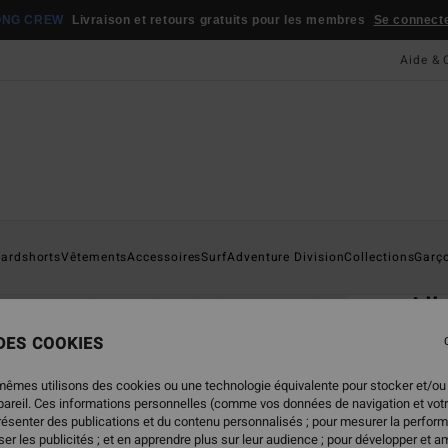
ONG CREW
Livraison et retours gratuits pour les membres
Se connecter
Aide & 
Page D'a
ardshorts
Vêtements
Accessoires
Surf
Adventure Division
Collections
Garç
ÉC
All
Short
 DES COOKIES
4.7
mêmes utilisons des cookies ou une technologie équivalente pour stocker et/ou
ECO-B
ppareil. Ces informations personnelles (comme vos données de navigation et vot
29,
présenter des publications et du contenu personnalisés ; pour mesurer la perform
er les publicités ; et en apprendre plus sur leur audience ; pour développer et am