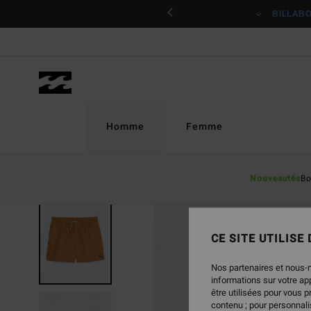
Passer
ciper
BILLAB
à
l'information
sur
le
produit
Homme
Femme
Nouveautés
Bo
NOUVEAUTÉ
CE SITE UTILISE
Nos partenaires et nous-
informations sur votre a
être utilisées pour vous 
contenu ; pour personnalis