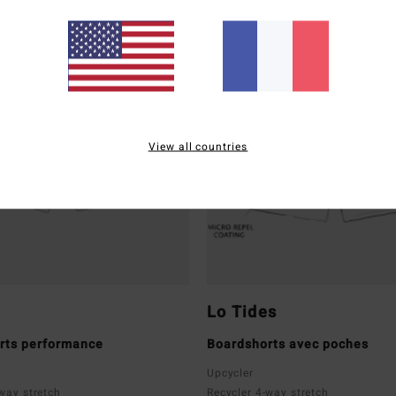
View all countries
Lo Tides
rts performance
Boardshorts avec poches
Upcycler
way stretch
Recycler 4-way stretch