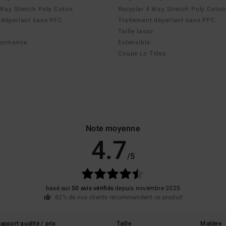
 Way Stretch Poly Coton
Recycler 4 Way Stretch Poly Coton
 déperlant sans PFC
Traitement déperlant sans PFC
Taille lasso
formance
Extensible
Coupe Lo Tides
Note moyenne
4.7
/5
basé sur
50 avis vérifiés
depuis novembre 2025
82% de nos clients recommandent ce produit
apport qualité / prix
Taille
Matière