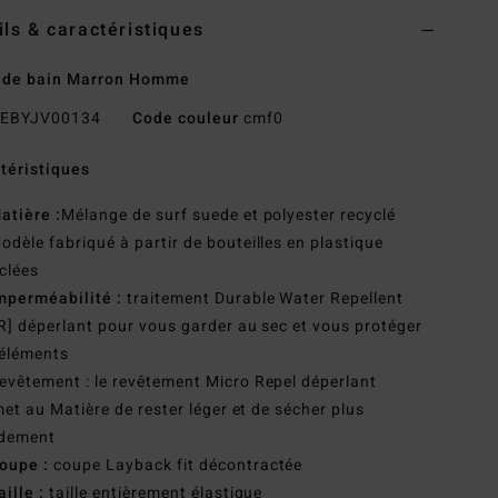
ils & caractéristiques
 de bain Marron Homme
EBYJV00134
Code couleur
cmf0
téristiques
atière :
Mélange de surf suede et polyester recyclé
odèle fabriqué à partir de bouteilles en plastique
clées
mperméabilité :
traitement Durable Water Repellent
] déperlant pour vous garder au sec et vous protéger
 éléments
evêtement : le revêtement Micro Repel déperlant
et au Matière de rester léger et de sécher plus
idement
oupe :
coupe Layback fit décontractée
aille :
taille entièrement élastique