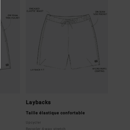
Laybacks
Taille élastique confortable
Upcycler
Recycler 4-way stretch