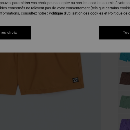
 pouvez paramétrer vos choix pour accepter ou non les cookies soumis à votre 
okies concernés ne relèvent pas de votre consentement (tels que certains cook
Coule
informations, consultez notre :
Politique d'utilisation des cookies
et
Politique de c
mes choix
Tou