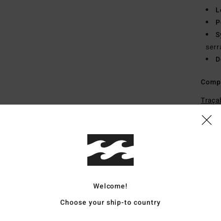
L
P
S
serr
D
Comp
Traçab
Livr
Boardshorts Guide
Welcome!
Choose your ship-to country