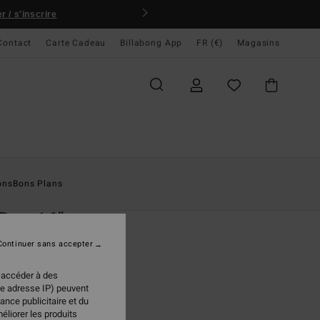
 / s'inscrire
Contact
Carte Cadeau
Billabong App
FR (€)
Magasins
ccueil
Homme
Boardshorts
Poches Latérales
ons
Bons Plans
O
 Day 16"
 de bain Marron Homme
Continuer sans accepter
(50 Avis)
 accéder à des
ONUS
re adresse IP) peuvent
95 €
ance publicitaire et du
éliorer les produits