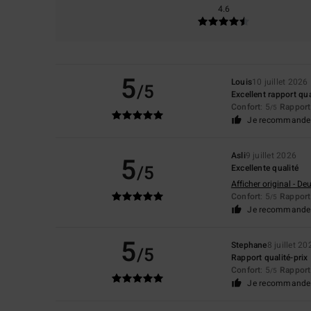
4.6
5
Louis
10 juillet 2026
/5
Excellent rapport qua
Confort
: 5
Rapport 
/5
Je recommande 
Asli
9 juillet 2026
5
/5
Excellente qualité
Afficher original - De
Confort
: 5
Rapport 
/5
Je recommande 
5
Stephane
8 juillet 20
/5
Rapport qualité-prix
Confort
: 5
Rapport 
/5
Je recommande 