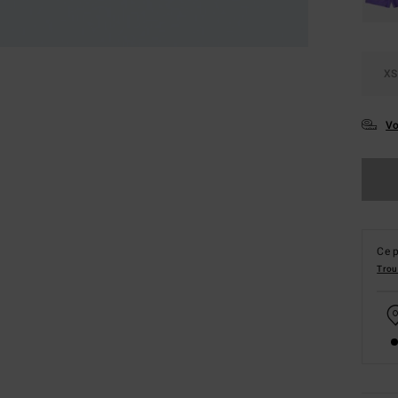
XS
Vo
Ce p
Trou