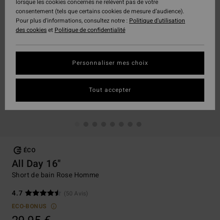
lorsque les cookies concernés ne relèvent pas de votre
consentement (tels que certains cookies de mesure d’audience).
Pour plus d'informations, consultez notre :
Politique d'utilisation
des cookies
et
Politique de confidentialité
Personnaliser mes choix
Tout accepter
ÉCO
All Day 16"
Short de bain Rose Homme
4.7
(50 Avis)
ECO-BONUS