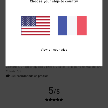
Choose your ship-to country
Excellente qualité
Afficher original - Deutsch
Confort
: 5
Rapport qualité / prix
: 5
Taille
: Taille parfaite
Matière
: 5
/5
/5
/5
Coloris
: 5
/5
Je recommande ce produit
5
/5
View all countries
Stephane
8 juillet 2026
Achat vérifié
Rapport qualité-prix
Confort
: 5
Rapport qualité / prix
: 5
Taille
: Taille parfaite
Matière
: 5
/5
/5
/5
Coloris
: 5
/5
Je recommande ce produit
5
/5