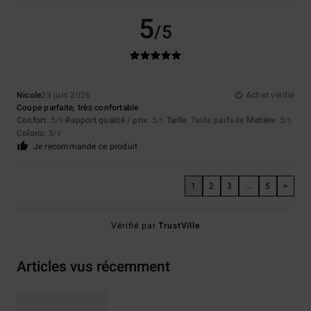
5
/5
Nicole
23 juin 2026
Achat vérifié
Coupe parfaite, très confortable
Confort
: 5
Rapport qualité / prix
: 5
Taille
: Taille parfaite
Matière
: 5
/5
/5
/5
Coloris
: 5
/5
Je recommande ce produit
1
2
3
...
5
>
Vérifié par
TrustVille
Articles vus récemment