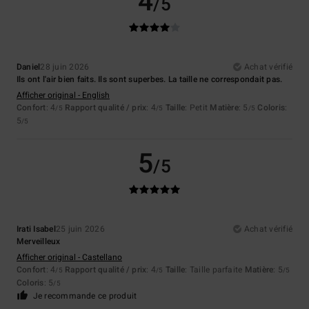
4
/5
Daniel
28 juin 2026
Achat vérifié
Ils ont l'air bien faits. Ils sont superbes. La taille ne correspondait pas.
Afficher original - English
Confort
: 4
Rapport qualité / prix
: 4
Taille
: Petit
Matière
: 5
Coloris
:
/5
/5
/5
5
/5
5
/5
Irati Isabel
25 juin 2026
Achat vérifié
Merveilleux
Afficher original - Castellano
Confort
: 4
Rapport qualité / prix
: 4
Taille
: Taille parfaite
Matière
: 5
/5
/5
/5
Coloris
: 5
/5
Je recommande ce produit