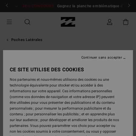
Passer
 membres
Se connecter / s'inscrire
JEU CONCOURS
Gagnez la planche emblématique d'Andy I
à
l'information
sur
le
produit
Poches Latérales
Continuer sans accepter
CE SITE UTILISE DES COOKIES
Nos partenaires et nous-mêmes utilisons des cookies ou une
technologie équivalente pour stocker et/ou accéder à des
informations sur votre appareil. Ces informations personnelles
(comme vos données de navigation et votre adresse IP) peuvent
être utilisées pour vous présenter des publications et du contenu
personnalisés ; pour mesurer la performance publicitaire et du
contenu ; pour personnaliser les publicités ; et en apprendre plus
sur leur audience ; pour développer et améliorer les produits de nos
partenaires. Vous pouvez paramétrer vos choix pour accepter ou
non les cookies soumis à votre consentement, ou vous y opposer