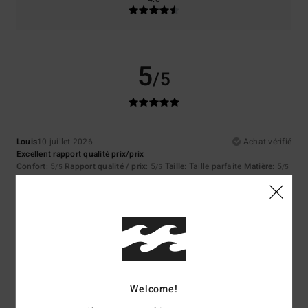
5
/5
Louis
10 juillet 2026
Achat vérifié
Excellent rapport qualité prix/prix
Confort
: 5
Rapport qualité / prix
: 5
Taille
: Taille parfaite
Matière
: 5
/5
/5
/5
Coloris
: 5
/5
Je recommande ce produit
5
/5
Welcome!
Asli
9 juillet 2026
Achat vérifié