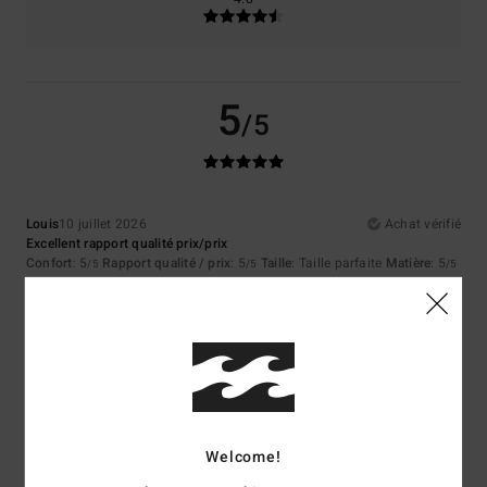
5
/5
Louis
10 juillet 2026
Achat vérifié
Excellent rapport qualité prix/prix
Confort
: 5
Rapport qualité / prix
: 5
Taille
: Taille parfaite
Matière
: 5
/5
/5
/5
Coloris
: 5
/5
Je recommande ce produit
5
/5
Welcome!
Asli
9 juillet 2026
Achat vérifié