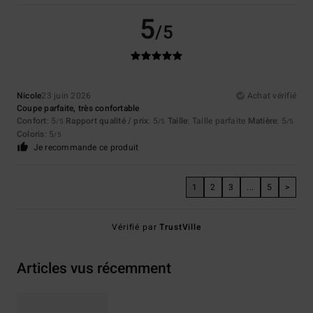
5
/5
Nicole
23 juin 2026
Achat vérifié
Coupe parfaite, très confortable
Confort
: 5
Rapport qualité / prix
: 5
Taille
: Taille parfaite
Matière
: 5
/5
/5
/5
Coloris
: 5
/5
Je recommande ce produit
1
2
3
...
5
>
Vérifié par
TrustVille
Articles vus récemment