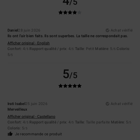
4
/5
Daniel
28 juin 2026
Achat vérifié
Ils ont l'air bien faits. Ils sont superbes. La taille ne correspondait pas.
Afficher original - English
Confort
: 4
Rapport qualité / prix
: 4
Taille
: Petit
Matière
: 5
Coloris
:
/5
/5
/5
5
/5
5
/5
Irati Isabel
25 juin 2026
Achat vérifié
Merveilleux
Afficher original - Castellano
Confort
: 4
Rapport qualité / prix
: 4
Taille
: Taille parfaite
Matière
: 5
/5
/5
/5
Coloris
: 5
/5
Je recommande ce produit