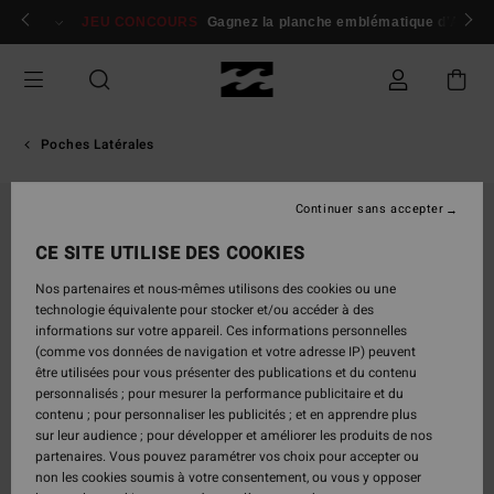
Passer
 membres
Se connecter / s'inscrire
JEU CONCOURS
Gagnez la planche emblématique d'Andy I
à
l'information
sur
le
produit
Poches Latérales
Continuer sans accepter
CE SITE UTILISE DES COOKIES
Nos partenaires et nous-mêmes utilisons des cookies ou une
technologie équivalente pour stocker et/ou accéder à des
informations sur votre appareil. Ces informations personnelles
(comme vos données de navigation et votre adresse IP) peuvent
être utilisées pour vous présenter des publications et du contenu
personnalisés ; pour mesurer la performance publicitaire et du
contenu ; pour personnaliser les publicités ; et en apprendre plus
sur leur audience ; pour développer et améliorer les produits de nos
partenaires. Vous pouvez paramétrer vos choix pour accepter ou
non les cookies soumis à votre consentement, ou vous y opposer