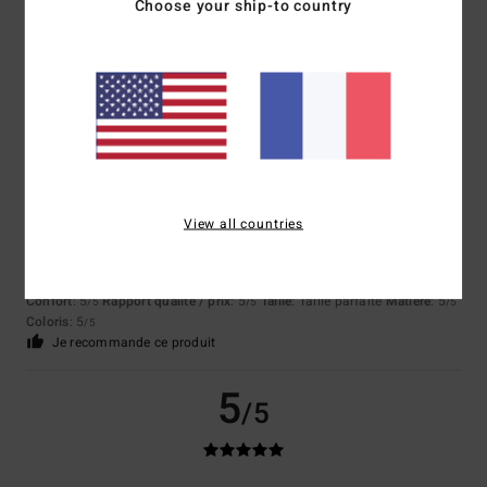
Choose your ship-to country
Excellente qualité
Afficher original - Deutsch
Confort
: 5
Rapport qualité / prix
: 5
Taille
: Taille parfaite
Matière
: 5
/5
/5
/5
Coloris
: 5
/5
Je recommande ce produit
5
/5
View all countries
Stephane
8 juillet 2026
Achat vérifié
Rapport qualité-prix
Confort
: 5
Rapport qualité / prix
: 5
Taille
: Taille parfaite
Matière
: 5
/5
/5
/5
Coloris
: 5
/5
Je recommande ce produit
5
/5