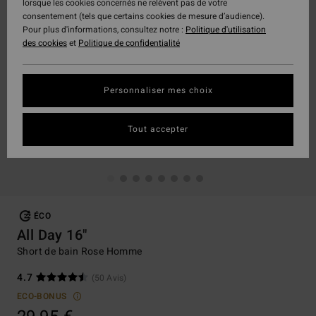
lorsque les cookies concernés ne relèvent pas de votre
consentement (tels que certains cookies de mesure d’audience).
Pour plus d'informations, consultez notre :
Politique d'utilisation
des cookies
et
Politique de confidentialité
Personnaliser mes choix
Tout accepter
ÉCO
All Day 16"
Short de bain Rose Homme
4.7
(50 Avis)
ECO-BONUS