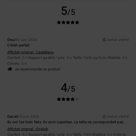
5
/5
Onur
30 juin 2026
Achat vérifié
C'était parfait
Afficher original - Castellano
Confort
: 5
Rapport qualité / prix
: 5
Taille
: Taille parfaite
Matière
: 5
/5
/5
/5
Coloris
: 5
/5
Je recommande ce produit
4
/5
Daniel
28 juin 2026
Achat vérifié
Ils ont l'air bien faits. Ils sont superbes. La taille ne correspondait pas.
Afficher original - English
Confort
: 4
Rapport qualité / prix
: 4
Taille
: Petit
Matière
: 5
Coloris
:
/5
/5
/5