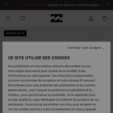
Passer
 membres
Se connecter / s'inscrire
JEU CONCOURS
Gagnez la planche emblématique d'Andy I
à
l'information
sur
le
produit
NOUVEAUTÉ
Continuer sans accepter
CE SITE UTILISE DES COOKIES
Nos partenaires et nous-mêmes utilisons des cookies ou une
technologie équivalente pour stocker et/ou accéder à des
informations sur votre appareil. Ces informations personnelles
(comme vos données de navigation et votre adresse IP) peuvent
être utilisées pour vous présenter des publications et du contenu
personnalisés ; pour mesurer la performance publicitaire et du
contenu ; pour personnaliser les publicités ; et en apprendre plus
sur leur audience ; pour développer et améliorer les produits de nos
partenaires. Vous pouvez paramétrer vos choix pour accepter ou
non les cookies soumis à votre consentement, ou vous y opposer