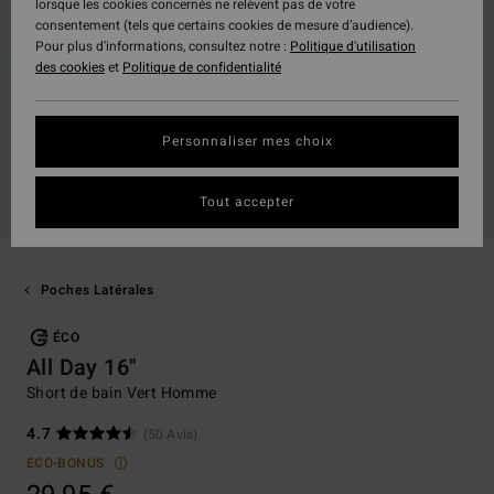
lorsque les cookies concernés ne relèvent pas de votre
consentement (tels que certains cookies de mesure d’audience).
Pour plus d'informations, consultez notre :
Politique d'utilisation
des cookies
et
Politique de confidentialité
Personnaliser mes choix
Tout accepter
Poches Latérales
ÉCO
All Day 16"
Short de bain Vert Homme
4.7
(50 Avis)
ECO-BONUS