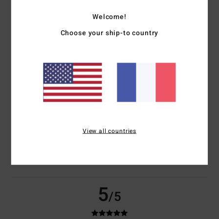
basé sur
50 avis vérifiés
depuis novembre 2025
Welcome!
82% de nos clients recommandent ce produit
Choose your ship-to country
Confort
Rapport qualité / prix
4.6
4.5
Taille
Matière
4.7
Trop petit
Trop grand
View all countries
Coloris
4.8
5
/5