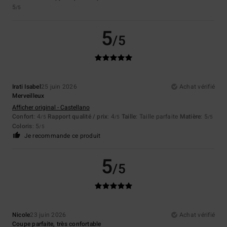
5
/5
5
/5
Irati Isabel
25 juin 2026
Achat vérifié
Merveilleux
Afficher original - Castellano
Confort
: 4
Rapport qualité / prix
: 4
Taille
: Taille parfaite
Matière
: 5
/5
/5
/5
Coloris
: 5
/5
Je recommande ce produit
5
/5
Nicole
23 juin 2026
Achat vérifié
Coupe parfaite, très confortable