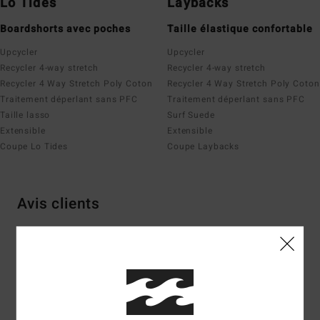
Lo Tides
Laybacks
Boardshorts avec poches
Taille élastique confortable
Upcycler
Upcycler
Recycler 4-way stretch
Recycler 4-way stretch
Recycler 4 Way Stretch Poly Coton
Recycler 4 Way Stretch Poly Coton
Traitement déperlant sans PFC
Traitement déperlant sans PFC
Taille lasso
Surf Suede
Extensible
Extensible
Coupe Lo Tides
Coupe Laybacks
Avis clients
Note moyenne
4.7
/5