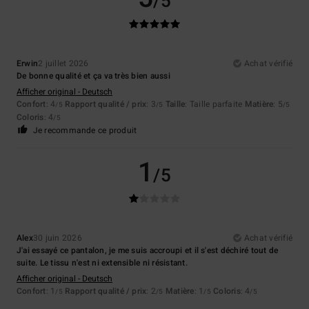
/5
Erwin
2 juillet 2026
Achat vérifié
De bonne qualité et ça va très bien aussi
Afficher original - Deutsch
Confort
: 4
Rapport qualité / prix
: 3
Taille
: Taille parfaite
Matière
: 5
/5
/5
/5
Coloris
: 4
/5
Je recommande ce produit
1
/5
Alex
30 juin 2026
Achat vérifié
J'ai essayé ce pantalon, je me suis accroupi et il s'est déchiré tout de
suite. Le tissu n'est ni extensible ni résistant.
Afficher original - Deutsch
Confort
: 1
Rapport qualité / prix
: 2
Matière
: 1
Coloris
: 4
/5
/5
/5
/5