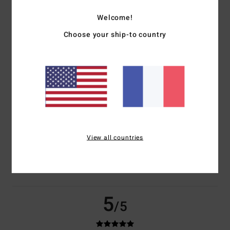
basé sur
50 avis vérifiés
depuis novembre 2025
Welcome!
82% de nos clients recommandent ce produit
Choose your ship-to country
Confort
Rapport qualité / prix
4.6
4.5
Taille
Matière
4.7
Trop petit
Trop grand
View all countries
Coloris
4.8
5
/5