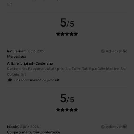
5
/5
5
/5
Irati Isabel
25 juin 2026
Achat vérifié
Merveilleux
Afficher original - Castellano
Confort
: 4
Rapport qualité / prix
: 4
Taille
: Taille parfaite
Matière
: 5
/5
/5
/5
Coloris
: 5
/5
Je recommande ce produit
5
/5
Nicole
23 juin 2026
Achat vérifié
Coupe parfaite, très confortable