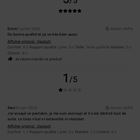
/5
Erwin
2 juillet 2026
Achat vérifié
De bonne qualité et ça va très bien aussi
Afficher original - Deutsch
Confort
: 4
Rapport qualité / prix
: 3
Taille
: Taille parfaite
Matière
: 5
/5
/5
/5
Coloris
: 4
/5
Je recommande ce produit
1
/5
Alex
30 juin 2026
Achat vérifié
J'ai essayé ce pantalon, je me suis accroupi et il s'est déchiré tout de
suite. Le tissu n'est ni extensible ni résistant.
Afficher original - Deutsch
Confort
: 1
Rapport qualité / prix
: 2
Matière
: 1
Coloris
: 4
/5
/5
/5
/5