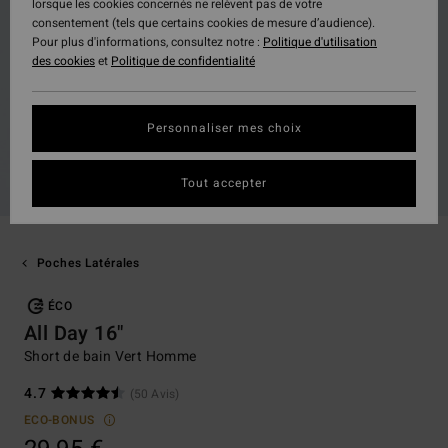
lorsque les cookies concernés ne relèvent pas de votre
consentement (tels que certains cookies de mesure d’audience).
Pour plus d'informations, consultez notre :
Politique d'utilisation
des cookies
et
Politique de confidentialité
Personnaliser mes choix
Tout accepter
Poches Latérales
ÉCO
All Day 16"
Short de bain Vert Homme
4.7
(50 Avis)
ECO-BONUS