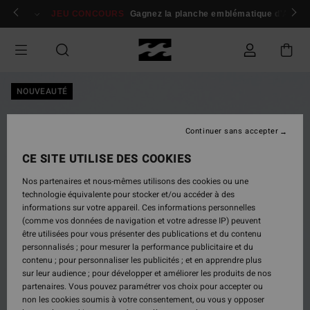
Passer
 membres
Se connecter / s'inscrire
JEU CONCOURS
Gagnez la planche emblématique d'Andy I
à
l'information
sur
le
produit
NOUVEAUTÉ
Continuer sans accepter
CE SITE UTILISE DES COOKIES
Nos partenaires et nous-mêmes utilisons des cookies ou une
technologie équivalente pour stocker et/ou accéder à des
informations sur votre appareil. Ces informations personnelles
(comme vos données de navigation et votre adresse IP) peuvent
être utilisées pour vous présenter des publications et du contenu
personnalisés ; pour mesurer la performance publicitaire et du
contenu ; pour personnaliser les publicités ; et en apprendre plus
sur leur audience ; pour développer et améliorer les produits de nos
partenaires. Vous pouvez paramétrer vos choix pour accepter ou
non les cookies soumis à votre consentement, ou vous y opposer