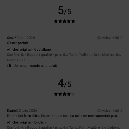
5
/5
Onur
30 juin 2026
Achat vérifié
C'était parfait
Afficher original - Castellano
Confort
: 5
Rapport qualité / prix
: 5
Taille
: Taille parfaite
Matière
: 5
/5
/5
/5
Coloris
: 5
/5
Je recommande ce produit
4
/5
Daniel
28 juin 2026
Achat vérifié
Ils ont l'air bien faits. Ils sont superbes. La taille ne correspondait pas.
Afficher original - English
Confort
: 4
Rapport qualité / prix
: 4
Taille
: Petit
Matière
: 5
Coloris
:
/5
/5
/5