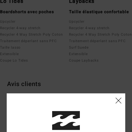
Lo Tides
Laybacks
Boardshorts avec poches
Taille élastique confortable
Upcycler
Upcycler
Recycler 4-way stretch
Recycler 4-way stretch
Recycler 4 Way Stretch Poly Coton
Recycler 4 Way Stretch Poly Coton
Traitement déperlant sans PFC
Traitement déperlant sans PFC
Taille lasso
Surf Suede
Extensible
Extensible
Coupe Lo Tides
Coupe Laybacks
Avis clients
Note moyenne
4.7
/5