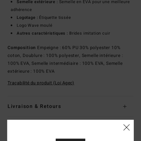
Semelle extérieure :
Semelle en EVA pour une meilleure
adhérence
Logotage :
Étiquette tissée
Logo Wave moulé
Autres caractéristiques :
Brides imitation cuir
Composition
Empeigne : 60% PU 30% polyester 10%
coton, Doublure : 100% polyester, Semelle intérieure :
100% EVA, Semelle intermédiaire : 100% EVA, Semelle
extérieure : 100% EVA
Traçabilité du produit (Loi Agec)
Livraison & Retours
Avis clients