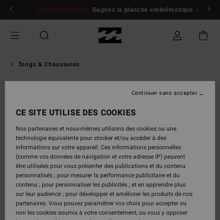
Passer
 membres
Se connecter / s'inscrire
JEU CONCOURS
Gagnez la planche emblématique d'Andy I
à
l'information
sur
le
produit
Tongs & Chaussures
Continuer sans accepter
CE SITE UTILISE DES COOKIES
Nos partenaires et nous-mêmes utilisons des cookies ou une
technologie équivalente pour stocker et/ou accéder à des
informations sur votre appareil. Ces informations personnelles
(comme vos données de navigation et votre adresse IP) peuvent
être utilisées pour vous présenter des publications et du contenu
personnalisés ; pour mesurer la performance publicitaire et du
contenu ; pour personnaliser les publicités ; et en apprendre plus
sur leur audience ; pour développer et améliorer les produits de nos
partenaires. Vous pouvez paramétrer vos choix pour accepter ou
non les cookies soumis à votre consentement, ou vous y opposer