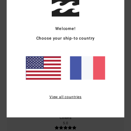
Note moyenne
4.5
/5
Welcome!
Choose your ship-to country
basé sur
2 avis vérifiés
depuis mai 2026
100% de nos clients recommandent ce produit
Confort
Rapport qualité / prix
5.0
4.5
Taille
Matière
View all countries
5.0
Trop petit
Trop grand
Coloris
5.0