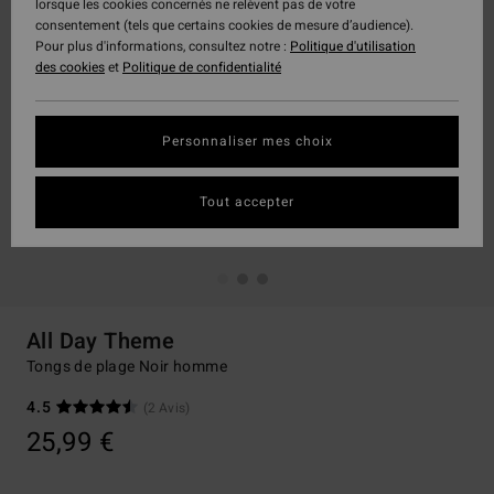
lorsque les cookies concernés ne relèvent pas de votre
consentement (tels que certains cookies de mesure d’audience).
Pour plus d'informations, consultez notre :
Politique d'utilisation
des cookies
et
Politique de confidentialité
Personnaliser mes choix
Tout accepter
All Day Theme
Tongs de plage Noir homme
4.5
(2 Avis)
25,99 €