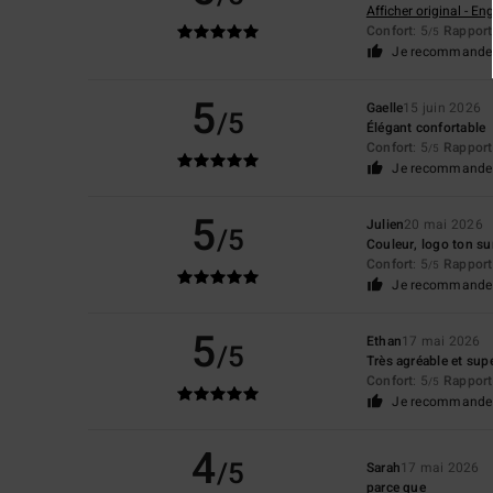
Afficher original - Eng
Confort
: 5
Rapport 
/5
Je recommande 
5
Gaelle
15 juin 2026
/5
Élégant confortable
Confort
: 5
Rapport 
/5
Je recommande 
5
Julien
20 mai 2026
/5
Couleur, logo ton su
Confort
: 5
Rapport 
/5
Je recommande 
5
Ethan
17 mai 2026
/5
Très agréable et sup
Confort
: 5
Rapport 
/5
Je recommande 
4
/5
Sarah
17 mai 2026
parce que