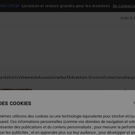
ONG CREW
Livraison et retours gratuits pour les membres
Se connecter
Aide & 
Page D'a
ardshorts
Vêtements
Accessoires
Surf
Adventure Division
Collections
Garç
ÉC
Arc
Sweat
 DES COOKIES
4.9
mêmes utilisons des cookies ou une technologie équivalente pour stocker et/ou
ECO-B
ppareil. Ces informations personnelles (comme vos données de navigation et vot
présenter des publications et du contenu personnalisés ; pour mesurer la perform
59,95
er les publicités ; et en apprendre plus sur leur audience ; pour développer et am