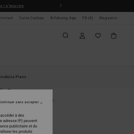
 / s'inscrire
Contact
Carte Cadeau
Billabong App
FR (€)
Magasins
ccueil
Homme
Vêtements
Sweats
ons
Bons Plans
O
h Cr
 à col rond Marron Homme
Continuer sans accepter
(24 Avis)
 accéder à des
ONUS
re adresse IP) peuvent
ance publicitaire et du
 €
50%
éliorer les produits