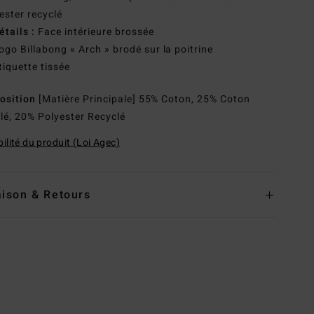
ester recyclé
étails :
Face intérieure brossée
ogo Billabong « Arch » brodé sur la poitrine
tiquette tissée
osition
[Matière Principale] 55% Coton, 25% Coton
lé, 20% Polyester Recyclé
ilité du produit (Loi Agec)
aison & Retours