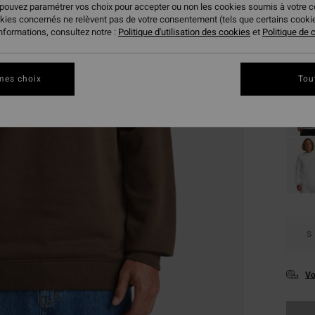
29,
 pouvez paramétrer vos choix pour accepter ou non les cookies soumis à votre 
okies concernés ne relèvent pas de votre consentement (tels que certains cook
BONS 
informations, consultez notre :
Politique d'utilisation des cookies
et
Politique de c
Coule
mes choix
Tou
S
Vo