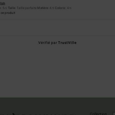
lish
x
: 5
Taille
: Taille parfaite
Matière
: 4
Coloris
: 4
/5
/5
/5
ce produit
Vérifié par
TrustVille
Collection