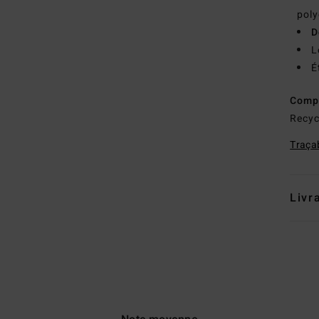
poly
D
L
É
Comp
Recyc
Traçab
Livr