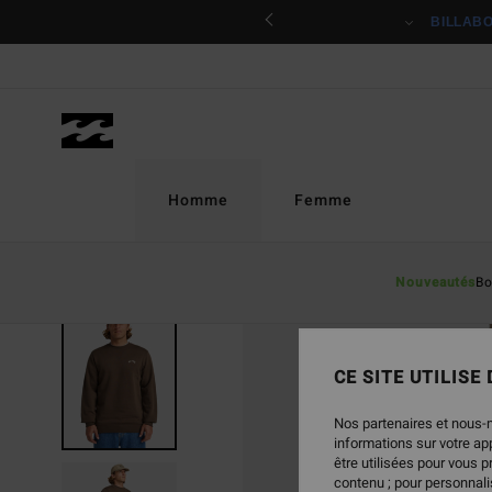
Passer
ciper
BILLAB
à
l'information
sur
le
produit
Homme
Femme
Nouveautés
Bo
CE SITE UTILISE
Nos partenaires et nous-
informations sur votre a
être utilisées pour vous 
contenu ; pour personnalis