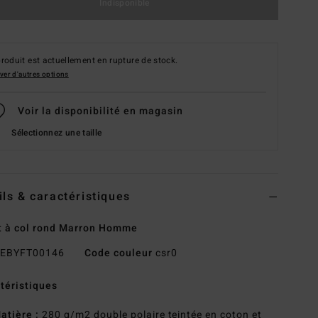
Indisponible
roduit est actuellement en rupture de stock.
ver d'autres options
Voir la disponibilité en magasin
Sélectionnez une taille
ils & caractéristiques
 à col rond Marron Homme
EBYFT00146
Code couleur
csr0
téristiques
atière :
280 g/m2 double polaire teintée en coton et