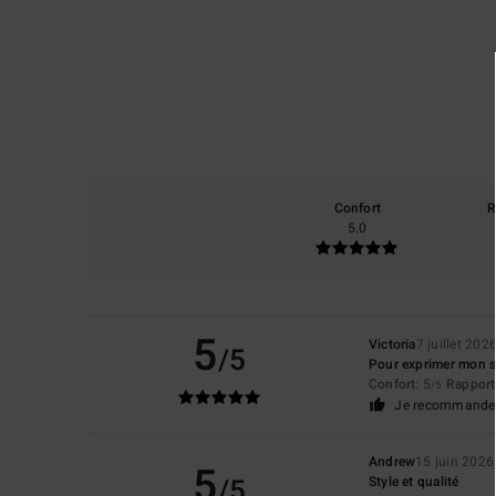
Confort
R
5.0
5
Victoria
7 juillet 202
/5
Pour exprimer mon sa
Confort
: 5
Rapport 
/5
Je recommande 
Andrew
15 juin 2026
5
/5
Style et qualité