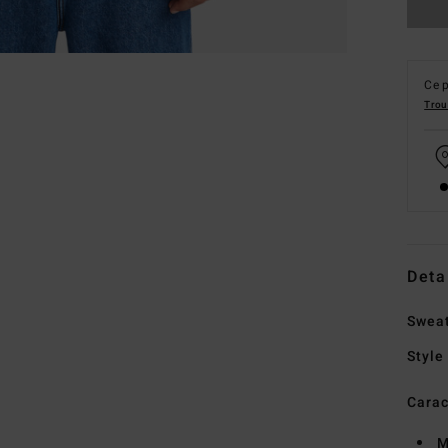
Ce p
Trou
Deta
Sweat
Style
Carac
M