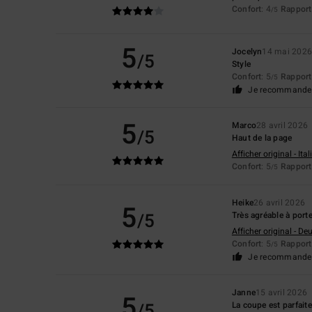
Confort
: 4
Rapport 
/5
5
Jocelyn
14 mai 202
/5
Style
Confort
: 5
Rapport 
/5
Je recommande 
5
Marco
28 avril 2026
/5
Haut de la page
Afficher original - Ita
Confort
: 5
Rapport 
/5
Heike
26 avril 2026
5
/5
Très agréable à porter
Afficher original - De
Confort
: 5
Rapport 
/5
Je recommande 
Janne
15 avril 2026
5
/5
La coupe est parfaite