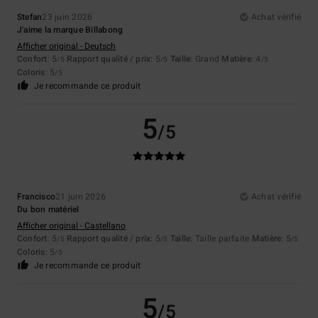
Stefan
23 juin 2026
Achat vérifié
J'aime la marque Billabong
Afficher original - Deutsch
Confort
: 5
Rapport qualité / prix
: 5
Taille
: Grand
Matière
: 4
/5
/5
/5
Coloris
: 5
/5
Je recommande ce produit
5
/5
Francisco
21 juin 2026
Achat vérifié
Du bon matériel
Afficher original - Castellano
Confort
: 5
Rapport qualité / prix
: 5
Taille
: Taille parfaite
Matière
: 5
/5
/5
/5
Coloris
: 5
/5
Je recommande ce produit
5
/5