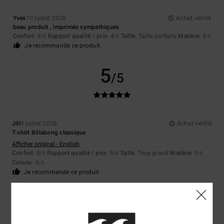
Yves
10 juillet 2026
Achat vérifié
beau produit , imprimés sympathiques
Confort
: 4
Rapport qualité / prix
: 4
Taille
: Taille parfaite
Matière
: 5
/5
/5
/5
Je recommande ce produit
5
/5
Jill
9 juillet 2026
Achat vérifié
T-shirt Billabong classique
Afficher original - English
Confort
: 5
Rapport qualité / prix
: 5
Taille
: Trop grand
Matière
: 5
/5
/5
/5
Coloris
: 5
/5
Je recommande ce produit
5
/5