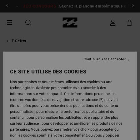
Passer
 membres
Se connecter / s'inscrire
JEU CONCOURS
Gagnez la planche emblématique d'Andy I
à
l'information
sur
le
produit
T-Shirts
Continuer sans accepter
CE SITE UTILISE DES COOKIES
Nos partenaires et nous-mêmes utilisons des cookies ou une
technologie équivalente pour stocker et/ou accéder à des
informations sur votre appareil. Ces informations personnelles
(comme vos données de navigation et votre adresse IP) peuvent
être utilisées pour vous présenter des publications et du contenu
personnalisés ; pour mesurer la performance publicitaire et du
contenu ; pour personnaliser les publicités ; et en apprendre plus
sur leur audience ; pour développer et améliorer les produits de nos
partenaires. Vous pouvez paramétrer vos choix pour accepter ou
non les cookies soumis à votre consentement, ou vous y opposer