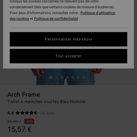
lorsque les cookies concernés ne relèvent pas de votre
consentement (tels que certains cookies de mesure d’audience).
Pour plus d'informations, consultez notre :
Politique d'utilisation
des cookies
et
Politique de confidentialité
Personnaliser mes choix
Tout accepter
Arch Frame
T-shirt à manches courtes Bleu Homme
4.6
(26 Avis)
25,95 €
40%
15,57 €