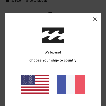
Je recommande ce produit
5
/5
Bastien
17 juillet 2026
Achat vérifié
Esthétique
Confort
: 5
Rapport qualité / prix
: 5
Taille
: Taille parfaite
Matière
: 5
/5
/5
/5
Coloris
: 5
/5
Welcome!
Je recommande ce produit
Choose your ship-to country
5
/5
Mathilde
2 juillet 2026
Achat vérifié
bon rapport qualité prix
Confort
: 5
Rapport qualité / prix
: 5
Taille
: Taille parfaite
Matière
: 5
/5
/5
/5
Coloris
: 5
/5