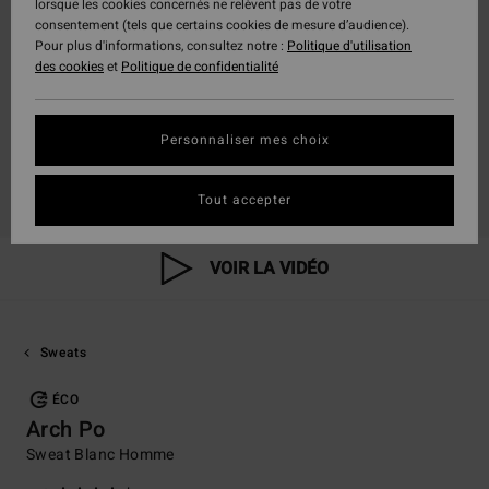
lorsque les cookies concernés ne relèvent pas de votre
consentement (tels que certains cookies de mesure d’audience).
Pour plus d'informations, consultez notre :
Politique d'utilisation
des cookies
et
Politique de confidentialité
Personnaliser mes choix
Tout accepter
VOIR LA VIDÉO
Sweats
ÉCO
Arch Po
Sweat Blanc Homme