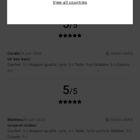
View all countries
Je recommande ce produit
5
/5
Coralie
29 juin 2026
Achat vérifié
Un bon basic
Confort
: 5
Rapport qualité / prix
: 5
Taille
: Petit
Matière
: 5
Coloris
:
/5
/5
/5
5
/5
5
/5
Matthieu
29 juin 2026
Achat vérifié
coupe et couleur
Confort
: 5
Rapport qualité / prix
: 4
Taille
: Taille parfaite
Matière
: 5
/5
/5
/5
Coloris
: 5
/5