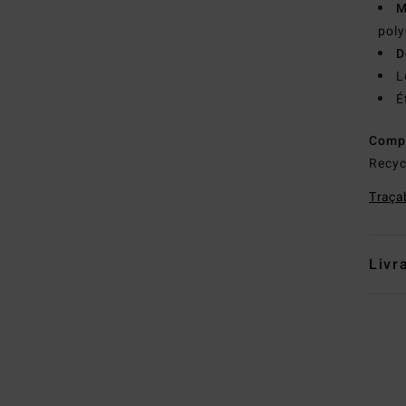
M
poly
D
L
É
Comp
Recyc
Traçab
Livr