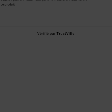
/5
/5
/5
ce produit
Vérifié par
TrustVille