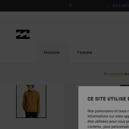
Passer
ciper
BILLAB
à
l'information
sur
le
produit
Homme
Femme
Nouveautés
Bo
CE SITE UTILISE
Nos partenaires et nous-
informations sur votre a
être utilisées pour vous 
contenu ; pour personnalis