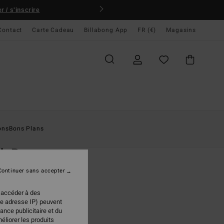
 / s'inscrire
Contact
Carte Cadeau
Billabong App
FR (€)
Magasins
ccueil
Homme
Vêtements
Sweats
ons
Bons Plans
O
ch Po
t Jaune Homme
Continuer sans accepter
(14 Avis)
 accéder à des
ONUS
re adresse IP) peuvent
ance publicitaire et du
 €
40%
éliorer les produits