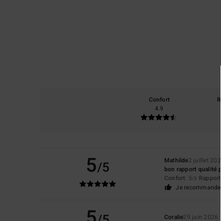
Confort
R
4.9
5
Mathilde
2 juillet 20
/5
bon rapport qualité p
Confort
: 5
Rapport 
/5
Je recommande 
5
/5
Coralie
29 juin 2026