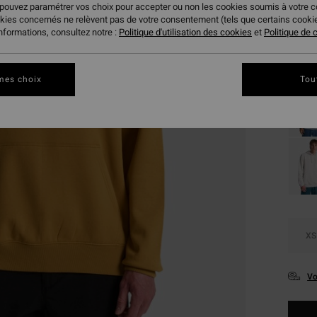
39,
 pouvez paramétrer vos choix pour accepter ou non les cookies soumis à votre 
okies concernés ne relèvent pas de votre consentement (tels que certains cook
BONS 
informations, consultez notre :
Politique d'utilisation des cookies
et
Politique de c
Coule
mes choix
Tou
XS
Vo