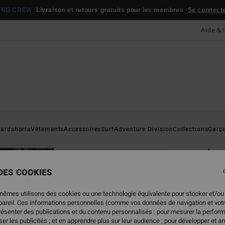
ONG CREW
Livraison et retours gratuits pour les membres
Se connecter
Aide & 
Page D'a
ardshorts
Vêtements
Accessoires
Surf
Adventure Division
Collections
Garç
ÉC
Ar
Swea
 DES COOKIES
4.8
mêmes utilisons des cookies ou une technologie équivalente pour stocker et/ou
ECO-B
ppareil. Ces informations personnelles (comme vos données de navigation et vot
présenter des publications et du contenu personnalisés ; pour mesurer la perform
65,95
er les publicités ; et en apprendre plus sur leur audience ; pour développer et am