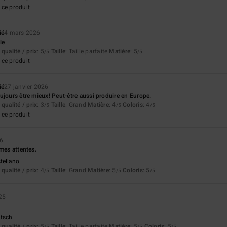
ce produit
ié
4 mars 2026
le
qualité / prix
: 5
Taille
: Taille parfaite
Matière
: 5
/5
/5
ce produit
ié
27 janvier 2026
ujours être mieux! Peut-être aussi produire en Europe.
qualité / prix
: 3
Taille
: Grand
Matière
: 4
Coloris
: 4
/5
/5
/5
ce produit
26
 mes attentes.
stellano
qualité / prix
: 4
Taille
: Grand
Matière
: 5
Coloris
: 5
/5
/5
/5
25
utsch
qualité / prix
: 5
Taille
: Taille parfaite
Matière
: 5
Coloris
: 5