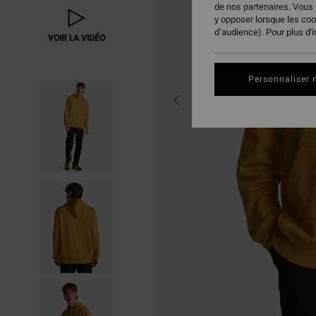
de nos partenaires. Vous
y opposer lorsque les co
d’audience). Pour plus d'
VOIR LA VIDÉO
Personnaliser 