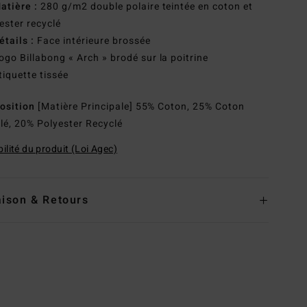
atière :
280 g/m2 double polaire teintée en coton et
ester recyclé
étails :
Face intérieure brossée
ogo Billabong « Arch » brodé sur la poitrine
tiquette tissée
osition
[Matière Principale] 55% Coton, 25% Coton
lé, 20% Polyester Recyclé
ilité du produit (Loi Agec)
aison & Retours