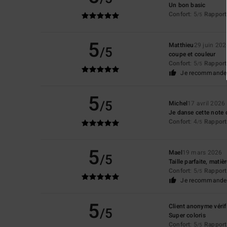
Un bon basic
Confort
: 5
Rapport 
/5
5
Matthieu
29 juin 202
/5
coupe et couleur
Confort
: 5
Rapport 
/5
Je recommande 
5
/5
Michel
17 avril 2026
Je danse cette note c
Confort
: 4
Rapport 
/5
5
Mael
19 mars 2026
/5
Taille parfaite, matiè
Confort
: 5
Rapport 
/5
Je recommande 
5
Client anonyme vérif
/5
Super coloris
Confort
: 5
Rapport 
/5