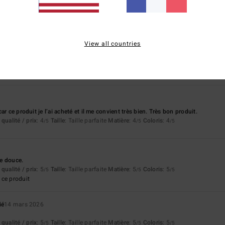
qualité / prix
: 5
Taille
: Petit
Matière
: 5
Coloris
: 5
/5
/5
/5
View all countries
6
qualité / prix
: 4
Taille
: Taille parfaite
Matière
: 5
Coloris
: 5
/5
/5
/5
ce produit
ar ce produit je l’ai acheté et il me convient très bien. Très bon produit.
qualité / prix
: 4
Taille
: Taille parfaite
Matière
: 4
Coloris
: 4
/5
/5
/5
re douce.
qualité / prix
: 5
Taille
: Taille parfaite
Matière
: 5
Coloris
: 5
/5
/5
/5
ce produit
ié
14 mars 2026
qualité / prix
: 5
Taille
: Taille parfaite
Matière
: 5
Coloris
: 5
/5
/5
/5