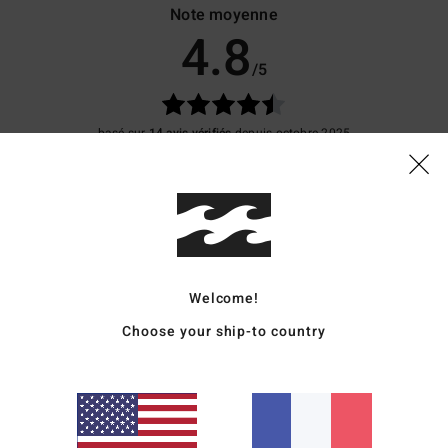
Note moyenne
4.8
/5
basé sur
14 avis vérifiés
depuis octobre 2025
71% de nos clients recommandent ce produit
apport qualité / prix
Taille
Matière
4.6
4.6
Trop petit
Trop grand
Welcome!
26
Choose your ship-to country
rix
qualité / prix
: 5
Taille
: Taille parfaite
Matière
: 5
Coloris
: 5
/5
/5
/5
ce produit