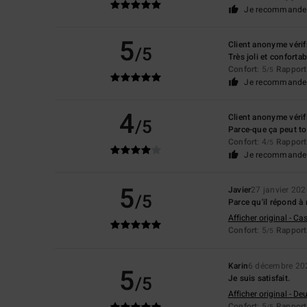
Je recommande 
5
Client anonyme vérif
/5
Très joli et confortab
Confort
: 5
Rapport 
/5
Je recommande 
4
Client anonyme vérif
/5
Parce-que ça peut to
Confort
: 4
Rapport 
/5
Je recommande 
5
Javier
27 janvier 20
/5
Parce qu'il répond à
Afficher original - Ca
Confort
: 5
Rapport 
/5
Karin
6 décembre 20
5
/5
Je suis satisfait.
Afficher original - De
Confort
: 5
Rapport 