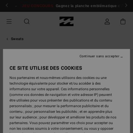
Passer
 membres
Se connecter / s'inscrire
JEU CONCOURS
Gagnez la planche emblématique d'Andy I
à
l'information
sur
le
produit
Sweats
Continuer sans accepter
CE SITE UTILISE DES COOKIES
Nos partenaires et nous-mêmes utilisons des cookies ou une
technologie équivalente pour stocker et/ou accéder à des
informations sur votre appareil. Ces informations personnelles
(comme vos données de navigation et votre adresse IP) peuvent
être utilisées pour vous présenter des publications et du contenu
personnalisés ; pour mesurer la performance publicitaire et du
contenu ; pour personnaliser les publicités ; et en apprendre plus
sur leur audience ; pour développer et améliorer les produits de nos
partenaires. Vous pouvez paramétrer vos choix pour accepter ou
non les cookies soumis à votre consentement, ou vous y opposer