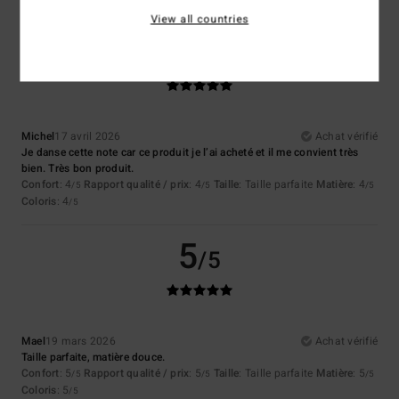
View all countries
5
/5
Michel
17 avril 2026
Achat vérifié
Je danse cette note car ce produit je l’ai acheté et il me convient très
bien. Très bon produit.
Confort
: 4
Rapport qualité / prix
: 4
Taille
: Taille parfaite
Matière
: 4
/5
/5
/5
Coloris
: 4
/5
5
/5
Mael
19 mars 2026
Achat vérifié
Taille parfaite, matière douce.
Confort
: 5
Rapport qualité / prix
: 5
Taille
: Taille parfaite
Matière
: 5
/5
/5
/5
Coloris
: 5
/5