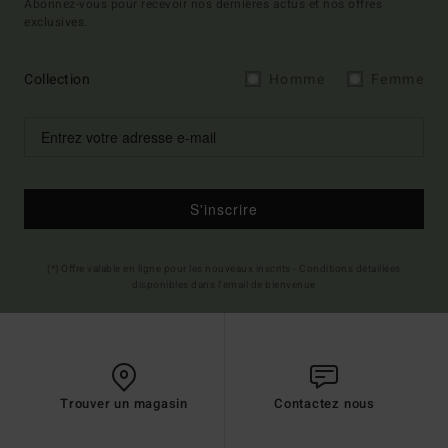
Abonnez-vous pour recevoir nos dernières actus et nos offres
exclusives.
Collection
Homme
Femme
S'inscrire
(*) Offre valable en ligne pour les nouveaux inscrits - Conditions détaillées
disponibles dans l'email de bienvenue
Trouver un magasin
Contactez nous