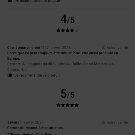
Je recommande ce produit
4
/5
Client anonyme vérifié
27 janvier 2026
Achat vérifié
Parce-que ça peut toujours être mieux! Peut-être aussi produire en
Europe.
Confort
: 4
Rapport qualité / prix
: 3
Taille
: Grand
Matière
: 4
/5
/5
/5
Coloris
: 4
/5
Je recommande ce produit
5
/5
Javier
27 janvier 2026
Achat vérifié
Parce qu'il répond à mes attentes.
Afficher original - Castellano