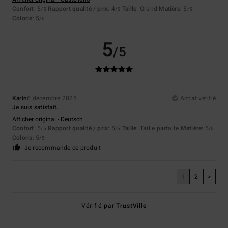
Confort
: 5
Rapport qualité / prix
: 4
Taille
: Grand
Matière
: 5
/5
/5
/5
Coloris
: 5
/5
5
/5
Karin
6 décembre 2025
Achat vérifié
Je suis satisfait.
Afficher original - Deutsch
Confort
: 5
Rapport qualité / prix
: 5
Taille
: Taille parfaite
Matière
: 5
/5
/5
/5
Coloris
: 5
/5
Je recommande ce produit
1
2
>
Vérifié par
TrustVille