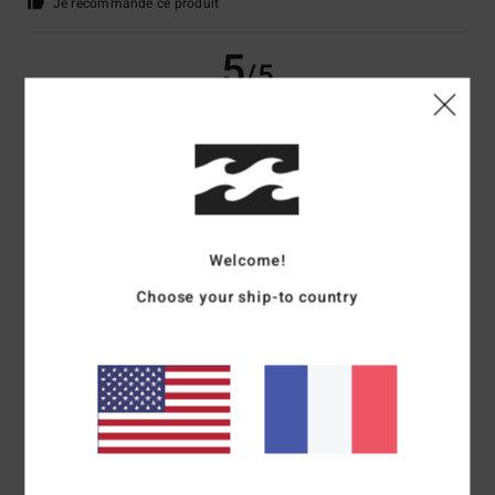
Je recommande ce produit
5
/5
Coralie
29 juin 2026
Achat vérifié
Un bon basic
Confort
: 5
Rapport qualité / prix
: 5
Taille
: Petit
Matière
: 5
Coloris
:
/5
/5
/5
5
/5
Welcome!
5
Choose your ship-to country
/5
Matthieu
29 juin 2026
Achat vérifié
coupe et couleur
Confort
: 5
Rapport qualité / prix
: 4
Taille
: Taille parfaite
Matière
: 5
/5
/5
/5
Coloris
: 5
/5
Je recommande ce produit