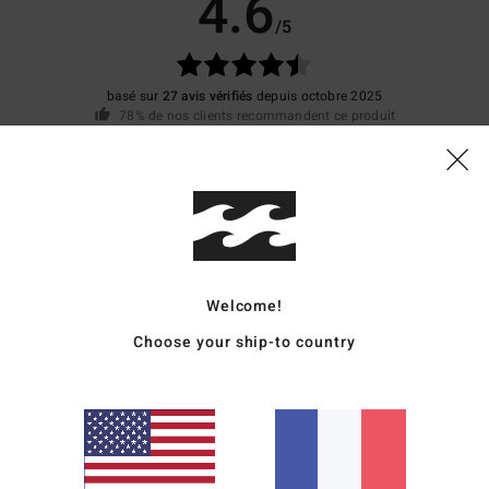
4.6
/5
basé sur
27 avis vérifiés
depuis octobre 2025
78% de nos clients recommandent ce produit
apport qualité / prix
Taille
Matière
4.6
4.5
Trop petit
Trop grand
Welcome!
e par rapport aux autres t-shirts envoyés en même temps
Choose your ship-to country
lish
qualité / prix
: 4
Taille
: Trop petit
Matière
: 4
Coloris
: 5
/5
/5
/5
qualité / prix
: 5
Taille
: Taille parfaite
Matière
: 5
Coloris
: 5
/5
/5
/5