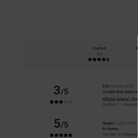
Confort
R
4.5
3
S M
10 juillet 2026
/5
La taille était petit
Afficher original - Eng
Confort
: 1
Rapport 
/5
5
/5
Sergio
9 juillet 2026
Es bueno
Confort
: 5
Rapport 
/5