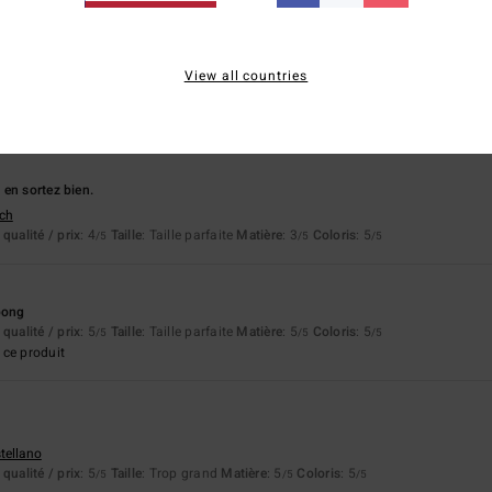
eño
View all countries
qualité / prix
: 5
Taille
: Taille parfaite
Matière
: 4
Coloris
: 5
/5
/5
/5
ce produit
en sortez bien.
tch
qualité / prix
: 4
Taille
: Taille parfaite
Matière
: 3
Coloris
: 5
/5
/5
/5
bong
qualité / prix
: 5
Taille
: Taille parfaite
Matière
: 5
Coloris
: 5
/5
/5
/5
ce produit
stellano
qualité / prix
: 5
Taille
: Trop grand
Matière
: 5
Coloris
: 5
/5
/5
/5