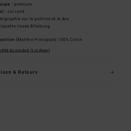
oupe :
premium
ol :
col rond
érigraphie sur la poitrine et le dos
tiquette tissée Billabong.
osition
[Matière Principale] 100% Coton
ilité du produit (Loi Agec)
aison & Retours