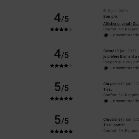
B
15 juin 2026
4
/5
Bon prix
Afficher original - Du
Confort
: 4
Rapport 
/5
Je recommande 
4
Gérard
15 juin 2026
/5
je préfère Element à 
Rapport qualité / pri
Je recommande 
5
Chrystelle
13 juin 20
/5
Tissu
Confort
: 5
Rapport 
/5
Je recommande 
5
/5
Chrystelle
13 juin 20
Tissu parfait
Confort
: 5
Rapport 
/5