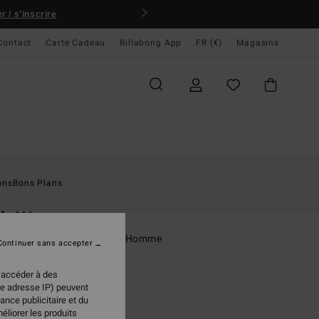
 / s'inscrire
Contact
Carte Cadeau
Billabong App
FR (€)
Magasins
ccueil
Homme
Vêtements
T-Shirts
ons
Bons Plans
O
ch Wave
rt à manches courtes Blanc Homme
Continuer sans accepter
(27 Avis)
 accéder à des
95 €
re adresse IP) peuvent
ance publicitaire et du
éliorer les produits