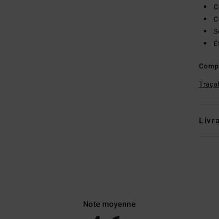
C
C
S
É
Comp
Traçab
Livr
Note moyenne