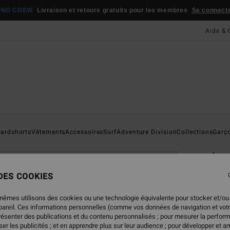
ONG CREW
Livraison et retours gratuits pour les membres
Se connecter
Aide & 
Page D'a
ardshorts
Vêtements
Accessoires
Surf
Adventure Division
Collections
Garç
ÉC
Ar
T-shi
 DES COOKIES
4.6
mêmes utilisons des cookies ou une technologie équivalente pour stocker et/ou
25,
ppareil. Ces informations personnelles (comme vos données de navigation et vot
présenter des publications et du contenu personnalisés ; pour mesurer la perform
er les publicités ; et en apprendre plus sur leur audience ; pour développer et am