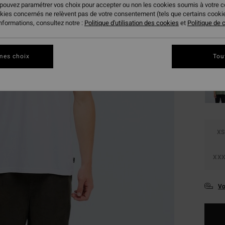
 pouvez paramétrer vos choix pour accepter ou non les cookies soumis à votre 
Coule
okies concernés ne relèvent pas de votre consentement (tels que certains cook
informations, consultez notre :
Politique d'utilisation des cookies
et
Politique de c
mes choix
Tou
XS
XXX
Vo