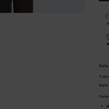
Deta
T-shi
Style
Carac
M