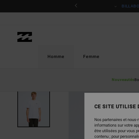
Passer
ciper
BILLAB
à
l'information
sur
le
produit
Homme
Femme
Nouveautés
Bo
NOUVEAUTÉ
CE SITE UTILISE
Nos partenaires et nous-
informations sur votre a
être utilisées pour vous 
contenu ; pour personnalis