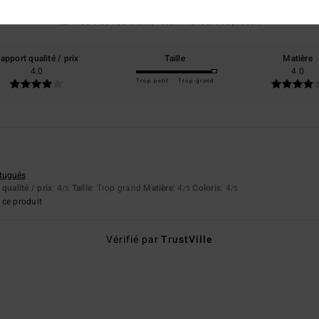
basé sur
1 avis vérifiés
depuis mars 2026
100% de nos clients recommandent ce produit
apport qualité / prix
Taille
Matière
4.0
4.0
Trop petit
Trop grand
rtuguês
qualité / prix
: 4
Taille
: Trop grand
Matière
: 4
Coloris
: 4
/5
/5
/5
ce produit
Vérifié par
TrustVille