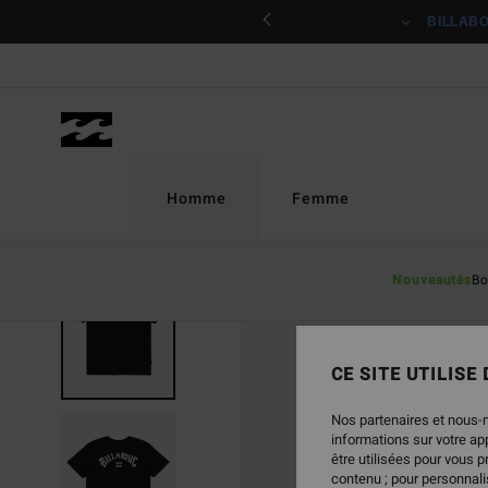
Passer
ciper
BILLAB
à
l'information
sur
le
produit
Homme
Femme
Nouveautés
Bo
CE SITE UTILISE
Nos partenaires et nous-
informations sur votre a
être utilisées pour vous 
contenu ; pour personnalis