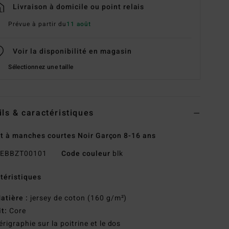
Livraison à domicile ou point relais
Prévue à partir du
11 août
Voir la disponibilité en magasin
Sélectionnez une taille
ils & caractéristiques
rt à manches courtes Noir Garçon 8-16 ans
EBBZT00101
Code couleur
blk
téristiques
atière :
jersey de coton (160 g/m²)
it:
Core
érigraphie sur la poitrine et le dos