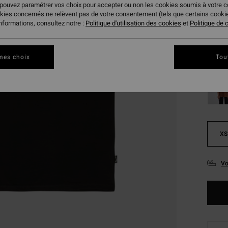
 pouvez paramétrer vos choix pour accepter ou non les cookies soumis à votre 
Coule
okies concernés ne relèvent pas de votre consentement (tels que certains cook
informations, consultez notre :
Politique d'utilisation des cookies
et
Politique de c
mes choix
Tou
XS
Vo