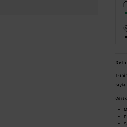
Deta
T-shi
Style
Carac
M
F
S