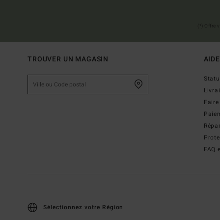
(*) Offre
TROUVER UN MAGASIN
AIDE
Stat
Livra
Faire
Paie
Répar
Prot
FAQ e
Sélectionnez votre Région