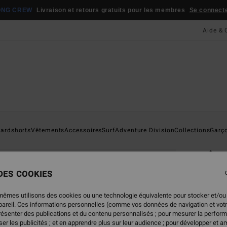
ONG CREW
Livraison et retours gratuits pour les membres
Se connecter
Aide & 
Page D'a
ardshorts
Vêtements
Accessoires
Surf
Adventure Division
Collections
Garç
ÉC
Ar
T-shi
 DES COOKIES
5.0
mêmes utilisons des cookies ou une technologie équivalente pour stocker et/ou
19,
ppareil. Ces informations personnelles (comme vos données de navigation et vot
présenter des publications et du contenu personnalisés ; pour mesurer la perform
er les publicités ; et en apprendre plus sur leur audience ; pour développer et am