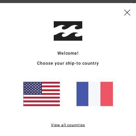
É
Comp
Traçab
Livr
Welcome!
Choose your ship-to country
Note moyenne
5.0
/5
View all countries