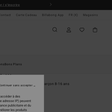
 / s'inscrire
Contact
Carte Cadeau
Billabong App
FR (€)
Magasins
ccueil
Homme
Garçons
T-Shirts
ons
Bons Plans
O
ch Wave
rt à manches courtes Noir Garçon 8-16 ans
Continuer sans accepter
(1 Avis)
 accéder à des
95 €
re adresse IP) peuvent
ance publicitaire et du
éliorer les produits