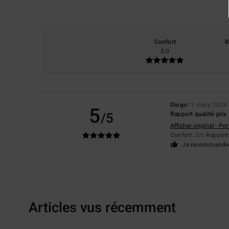
Confort
R
5.0
Diogo
11 mars 2026
5
/5
Rapport qualité-prix
Afficher original - Po
Confort
: 5
Rapport 
/5
Je recommande 
Articles vus récemment