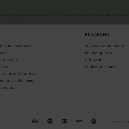
 valable en ligne pour les nouveaux inscrits - Conditions détaillées disponibles dans l'email de
BILLABONG
ut de la commande
50 Years of Billabong
ison
Billabong Crew
 un retour
Gift Card
ment
Student discount
ations et Garanties
ection des données
t contact
Conditions 