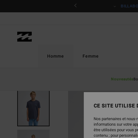
Passer
ciper
BILLAB
à
l'information
sur
le
produit
Homme
Femme
Nouveautés
Bo
NOUVEAUTÉ
CE SITE UTILISE
Nos partenaires et nous-
informations sur votre a
être utilisées pour vous 
contenu ; pour personnalis