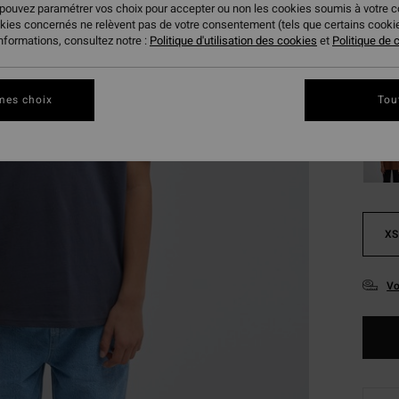
 pouvez paramétrer vos choix pour accepter ou non les cookies soumis à votre 
Coule
okies concernés ne relèvent pas de votre consentement (tels que certains cook
informations, consultez notre :
Politique d'utilisation des cookies
et
Politique de c
mes choix
Tou
XS
Vo