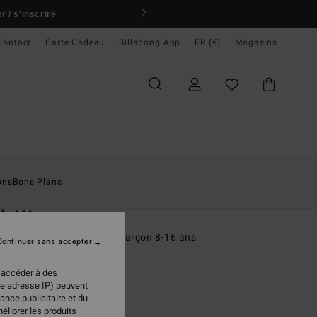
 / s'inscrire
Contact
Carte Cadeau
Billabong App
FR (€)
Magasins
ccueil
Homme
Garçons
T-Shirts
ons
Bons Plans
O
ch Wave
rt à manches courtes Noir Garçon 8-16 ans
Continuer sans accepter
(1 Avis)
 accéder à des
95 €
re adresse IP) peuvent
ance publicitaire et du
éliorer les produits