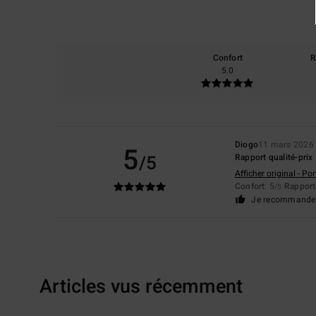
Confort
R
5.0
Diogo
11 mars 2026
5
/5
Rapport qualité-prix
Afficher original - Po
Confort
: 5
Rapport 
/5
Je recommande 
Articles vus récemment