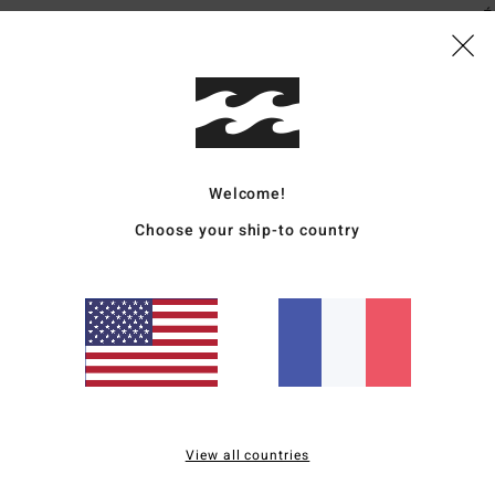
É
Comp
Traçab
Livr
Welcome!
Choose your ship-to country
Note moyenne
5.0
/5
View all countries