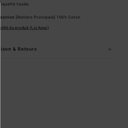
tiquette tissée
osition
[Matière Principale] 100% Coton
ilité du produit (Loi Agec)
aison & Retours