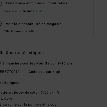
Livraison à domicile ou point relais
Prévue à partir du
12 août
Voir la disponibilité en magasin
Sélectionnez une taille
ils & caractéristiques
rt à manches courtes Noir Garçon 8-16 ans
EBBZT00101
Code couleur
krq0
téristiques
atière :
jersey de coton (160 g/m²)
it:
Core
érigraphie sur la poitrine et le dos