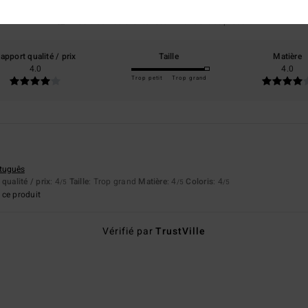
basé sur
1 avis vérifiés
depuis mars 2026
100% de nos clients recommandent ce produit
apport qualité / prix
Taille
Matière
4.0
4.0
Trop petit
Trop grand
rtuguês
qualité / prix
: 4
Taille
: Trop grand
Matière
: 4
Coloris
: 4
/5
/5
/5
ce produit
Vérifié par
TrustVille