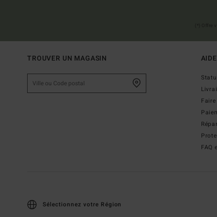
(*) Offre
TROUVER UN MAGASIN
AIDE
Stat
Livra
Faire
Paie
Répar
Prot
FAQ e
Sélectionnez votre Région