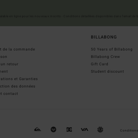
 valable en ligne pour les nouveaux inscrits - Conditions détaillées disponibles dans l'email de
BILLABONG
ut de la commande
50 Years of Billabong
ison
Billabong Crew
 un retour
Gift Card
ment
Student discount
ations et Garanties
ection des données
t contact
Conditions 