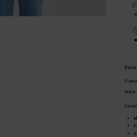
Deta
T-shi
Style
Carac
M
F
S