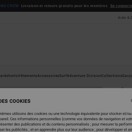
ONG CREW
Livraison et retours gratuits pour les membres
Se connecter
Aide & 
Page D'a
ardshorts
Vêtements
Accessoires
Surf
Adventure Division
Collections
Garç
ÉC
Ar
T-shi
 DES COOKIES
5.0
mêmes utilisons des cookies ou une technologie équivalente pour stocker et/ou
19,
ppareil. Ces informations personnelles (comme vos données de navigation et vot
présenter des publications et du contenu personnalisés ; pour mesurer la perform
er les publicités ; et en apprendre plus sur leur audience ; pour développer et am