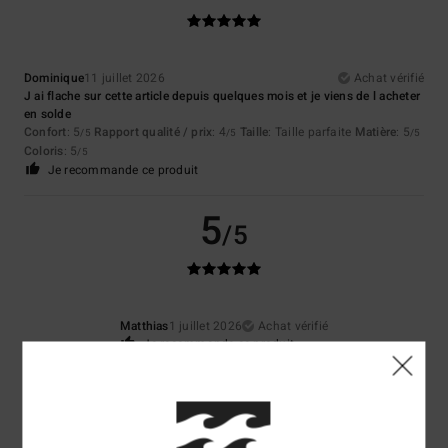
Dominique
11 juillet 2026
Achat vérifié
J ai flache sur cette article depuis quelques mois et je viens de l acheter
en solde
Confort
: 5
Rapport qualité / prix
: 4
Taille
: Taille parfaite
Matière
: 5
/5
/5
/5
Coloris
: 5
/5
Je recommande ce produit
5
/5
Matthias
1 juillet 2026
Achat vérifié
Je recommande ce produit
4
/5