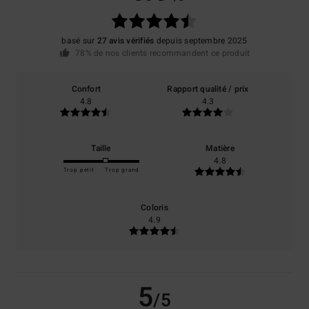
basé sur
27 avis vérifiés
depuis septembre 2025
78% de nos clients recommandent ce produit
Confort
Rapport qualité / prix
4.8
4.3
Taille
Matière
4.8
Trop petit
Trop grand
Coloris
4.9
5
/5