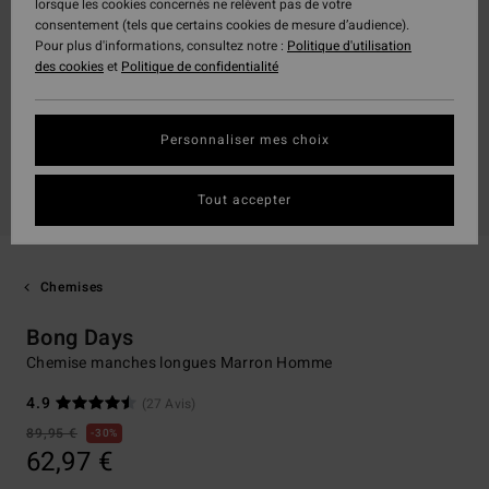
lorsque les cookies concernés ne relèvent pas de votre
consentement (tels que certains cookies de mesure d’audience).
Pour plus d'informations, consultez notre :
Politique d'utilisation
des cookies
et
Politique de confidentialité
Personnaliser mes choix
Tout accepter
Chemises
Bong Days
Chemise manches longues Marron Homme
4.9
(27 Avis)
89,95 €
30%
62,97 €