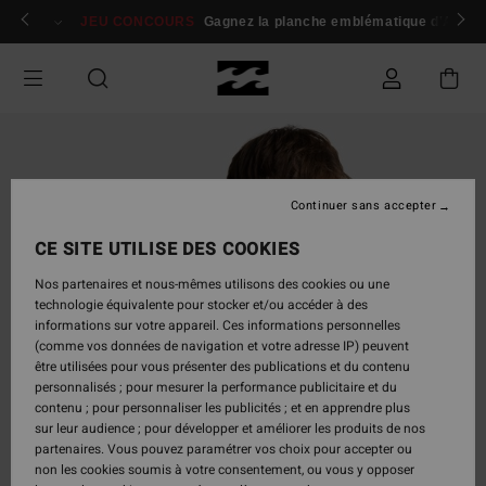
Passer
 membres
Se connecter / s'inscrire
JEU CONCOURS
Gagnez la planche emblématique d'Andy I
à
l'information
sur
le
produit
Continuer sans accepter
CE SITE UTILISE DES COOKIES
Nos partenaires et nous-mêmes utilisons des cookies ou une
technologie équivalente pour stocker et/ou accéder à des
informations sur votre appareil. Ces informations personnelles
(comme vos données de navigation et votre adresse IP) peuvent
être utilisées pour vous présenter des publications et du contenu
personnalisés ; pour mesurer la performance publicitaire et du
contenu ; pour personnaliser les publicités ; et en apprendre plus
sur leur audience ; pour développer et améliorer les produits de nos
partenaires. Vous pouvez paramétrer vos choix pour accepter ou
non les cookies soumis à votre consentement, ou vous y opposer