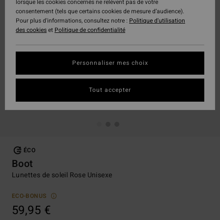
lorsque les cookies concernés ne relèvent pas de votre
consentement (tels que certains cookies de mesure d’audience).
Pour plus d'informations, consultez notre :
Politique d'utilisation
des cookies
et
Politique de confidentialité
Personnaliser mes choix
Tout accepter
ÉCO
Boot
Lunettes de soleil Rose Unisexe
ECO-BONUS
59,95 €