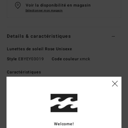
Voir la disponibilité en magasin
Sélectionner mon magasin
Details & caractéristiques
Lunettes de soleil Rose Unisexe
Style
EBYEY03019
Code couleur
xmck
Caractéristiques
verres :
52 mm
Pont :
20 mm
Branche :
145
Hauteur des verres :
38 mm
Monture en bio-acétate faite à la main
Verres CR39
Welcome!
Enveloppement du visage de base 4,5