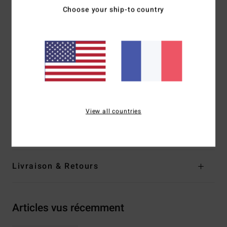
Choose your ship-to country
Protection solaire anti-UV 100 %
Cat. 2-3
5 charnières à barillet
Étui en coton biologique
Garantie :
2 ans
Télécharger la
Déclaration De Conformité
Composition
[Tissu principal] 50 % acétate, 50 %
polycarbonate
View all countries
Traçabilité du produit (Loi Agec)
Livraison & Retours
Articles vus récemment