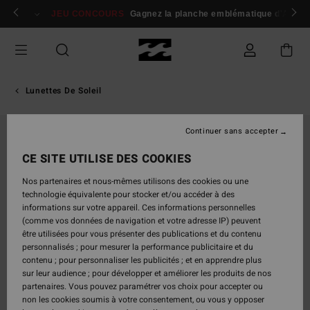
Passer
 membres
Se connecter / s'inscrire
JEU CONCOURS
Gagnez la planche emblématique d'Andy I
à
l'information
sur
le
produit
Lunettes De Soleil
Continuer sans accepter
CE SITE UTILISE DES COOKIES
Nos partenaires et nous-mêmes utilisons des cookies ou une
technologie équivalente pour stocker et/ou accéder à des
informations sur votre appareil. Ces informations personnelles
(comme vos données de navigation et votre adresse IP) peuvent
être utilisées pour vous présenter des publications et du contenu
personnalisés ; pour mesurer la performance publicitaire et du
contenu ; pour personnaliser les publicités ; et en apprendre plus
sur leur audience ; pour développer et améliorer les produits de nos
partenaires. Vous pouvez paramétrer vos choix pour accepter ou
non les cookies soumis à votre consentement, ou vous y opposer