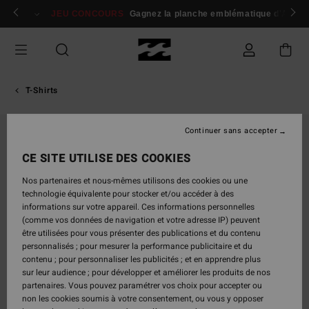
Passer
 membres
Se connecter / s'inscrire
JEU CONCOURS
Gagnez la planche emblématique d'Andy I
à
l'information
sur
le
produit
T-Shirts
Continuer sans accepter
CE SITE UTILISE DES COOKIES
Nos partenaires et nous-mêmes utilisons des cookies ou une
technologie équivalente pour stocker et/ou accéder à des
informations sur votre appareil. Ces informations personnelles
(comme vos données de navigation et votre adresse IP) peuvent
être utilisées pour vous présenter des publications et du contenu
personnalisés ; pour mesurer la performance publicitaire et du
contenu ; pour personnaliser les publicités ; et en apprendre plus
sur leur audience ; pour développer et améliorer les produits de nos
partenaires. Vous pouvez paramétrer vos choix pour accepter ou
non les cookies soumis à votre consentement, ou vous y opposer