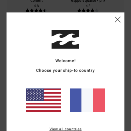
Confort
Rapport qualité / prix
4.8
4.3
Taille
Matière
4.3
Trop petit
Trop grand
Coloris
4.8
Welcome!
Choose your ship-to country
5
/5
Anna
8 décembre 2025
Achat vérifié
J'adore le design. Coton ultra doux.
Afficher original - English
View all countries