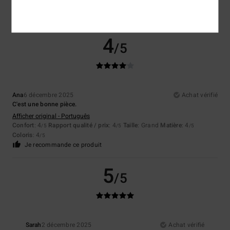
Confort
: 5
Rapport qualité / prix
: 5
Matière
: 5
Coloris
: 5
/5
/5
/5
/5
Je recommande ce produit
4
/5
Ana
6 décembre 2025
Achat vérifié
C'est une bonne pièce.
Afficher original - Português
Confort
: 4
Rapport qualité / prix
: 4
Taille
: Grand
Matière
: 4
/5
/5
/5
Coloris
: 4
/5
Je recommande ce produit
5
/5
Sarah
2 décembre 2025
Achat vérifié