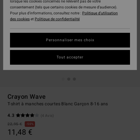
lorsque les cookies concernés ne relèvent pas de votre
consentement (tels que certains cookies de mesure d’audience).
Pour plus d'informations, consultez notre :
Politique d'utilisation
des cookies
et
Politique de confidentialité
Personnaliser mes choix
Tout accepter
Crayon Wave
T-shirt à manches courtes Blanc Garçon 8-16 ans
4.3
(4 Avis)
22,95 €
50%
11,48 €