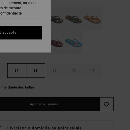
consentement, ou vous
ies de mesure
onfidentialité
t accepter
37
38
39
40
41
ir le Guide des tailles
Ajouter au panier
Livraison à domicile ou point relais