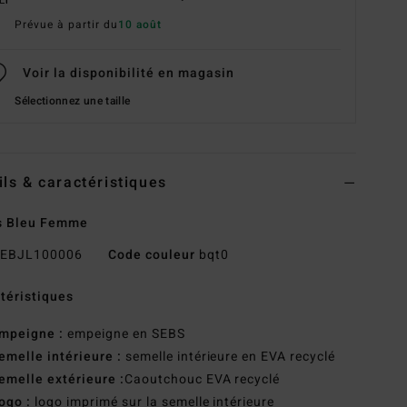
Prévue à partir du
10 août
Voir la disponibilité en magasin
Sélectionnez une taille
ils & caractéristiques
s Bleu Femme
EBJL100006
Code couleur
bqt0
téristiques
mpeigne :
empeigne en SEBS
emelle intérieure :
semelle intérieure en EVA recyclé
emelle extérieure :
Caoutchouc EVA recyclé
ogo :
logo imprimé sur la semelle intérieure