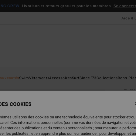
ONG CREW
Livraison et retours gratuits pour les membres
Se connecter
Aide & 
Page D'a
ouveautés
Swim
Vêtements
Accessoires
Surf
Since '73
Collections
Bons Pla
Da
Tongs
 DES COOKIES
4.7
22,
mêmes utilisons des cookies ou une technologie équivalente pour stocker et/ou
ppareil. Ces informations personnelles (comme vos données de navigation et vot
présenter des publications et du contenu personnalisés ; pour mesurer la perform
er les publicités ; et en apprendre plus sur leur audience ; pour développer et am
Coule