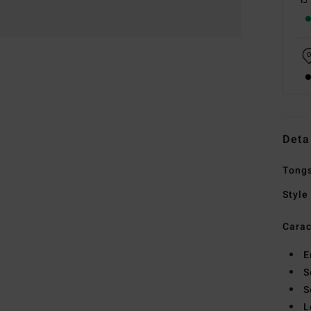
Deta
Tong
Style
Carac
E
S
S
L