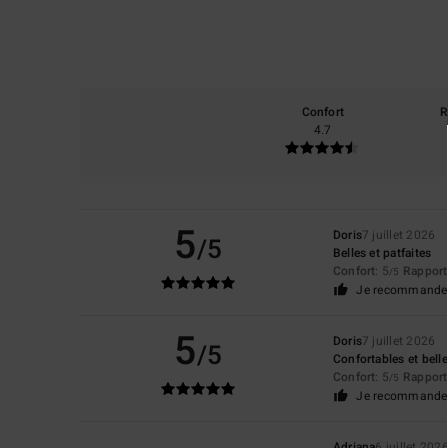
Confort
R
4.7
5
Doris
7 juillet 2026
/5
Belles et patfaites
Confort
: 5
Rapport 
/5
Je recommande 
5
Doris
7 juillet 2026
/5
Confortables et bell
Confort
: 5
Rapport 
/5
Je recommande 
Adriana
6 juillet 202