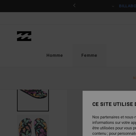
Passer
ciper
BILLAB
à
l'information
sur
le
produit
Homme
Femme
N
CE SITE UTILISE
Nos partenaires et nous-
informations sur votre a
être utilisées pour vous 
contenu ; pour personnalis