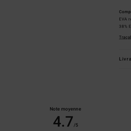
Comp
EVA r
38% E
Traçab
Livr
Note moyenne
4.7
/5