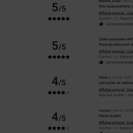
MARIA JOSE
5 avril
5
/5
Une coupe parfaite, 
Afficher original - Ca
Confort
: 5
Rapport 
/5
Je recommande 
Client anonyme vérif
5
/5
Parce qu'elles sont t
Afficher original - Ca
Confort
: 5
Rapport 
/5
Je recommande 
4
Viola
26 février 2026
/5
sont jolies et relati
Afficher original - De
Rapport qualité / pri
Louise
4 janvier 202
4
/5
Haute qualité
Afficher original - Eng
Confort
: 4
Rapport 
/5