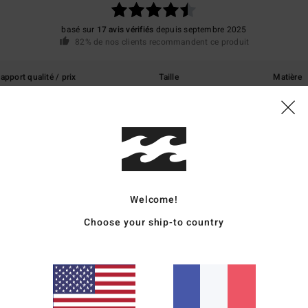
basé sur
17 avis vérifiés
depuis septembre 2025
82% de nos clients recommandent ce produit
apport qualité / prix
Taille
Matière
4.7
4.7
Trop petit
Trop grand
qualité / prix
: 5
Taille
: Taille parfaite
Matière
: 5
Coloris
: 5
/5
/5
/5
Welcome!
ce produit
Choose your ship-to country
es
qualité / prix
: 5
Taille
: Taille parfaite
Matière
: 5
Coloris
: 5
/5
/5
/5
ce produit
6