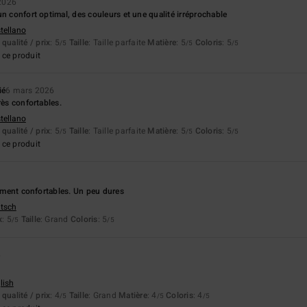
 2026
un confort optimal, des couleurs et une qualité irréprochable
stellano
qualité / prix
: 5
Taille
: Taille parfaite
Matière
: 5
Coloris
: 5
/5
/5
/5
ce produit
ié
6 mars 2026
rès confortables.
stellano
qualité / prix
: 5
Taille
: Taille parfaite
Matière
: 5
Coloris
: 5
/5
/5
/5
ce produit
vement confortables. Un peu dures
utsch
x
: 5
Taille
: Grand
Coloris
: 5
/5
/5
6
lish
qualité / prix
: 4
Taille
: Grand
Matière
: 4
Coloris
: 4
/5
/5
/5