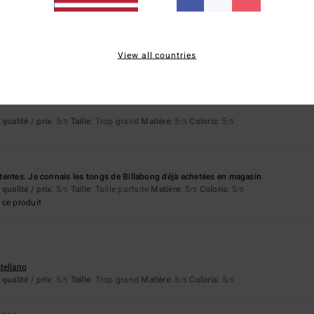
les
stellano
qualité / prix
: 5
Taille
: Taille parfaite
Matière
: 4
Coloris
: 5
/5
/5
/5
ce produit
View all countries
6
qualité / prix
: 5
Taille
: Trop grand
Matière
: 5
Coloris
: 5
/5
/5
/5
entes. Je connais les tongs de Billabong déjà achetées en magasin
qualité / prix
: 5
Taille
: Taille parfaite
Matière
: 5
Coloris
: 5
/5
/5
/5
ce produit
stellano
qualité / prix
: 5
Taille
: Trop grand
Matière
: 5
Coloris
: 5
/5
/5
/5