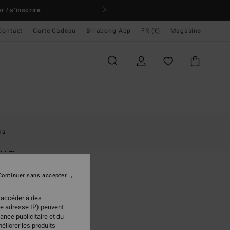
 / s'inscrire
Contact
Carte Cadeau
Billabong App
FR (€)
Magasins
ccueil
Femme
Accessoires
Tongs & Chaussures
Tongs
ns
ma
 Bleu Femme
Continuer sans accepter
(17 Avis)
95 €
 accéder à des
re adresse IP) peuvent
ance publicitaire et du
éliorer les produits
Night Tropical
ur