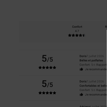
Confort
R
4.7
5
Doris
7 juillet 2026
/5
Belles et patfaites
Confort
: 5
Rapport 
/5
Je recommande 
5
Doris
7 juillet 2026
/5
Confortables et bell
Confort
: 5
Rapport 
/5
Je recommande 
Adriana
6 juillet 202