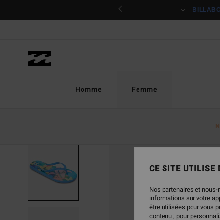
Passer
ciper
BILLAB
à
l'information
sur
le
produit
Homme
Femme
N
CE SITE UTILISE
Nos partenaires et nous-
informations sur votre a
être utilisées pour vous 
contenu ; pour personnalis