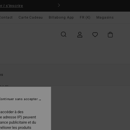
 / s'inscrire
Contact
Carte Cadeau
Billabong App
FR (€)
Magasins
ccueil
Femme
Accessoires
Tongs & Chaussures
Tongs
ns
ma
 Bleu Femme
Continuer sans accepter
(17 Avis)
95 €
 accéder à des
re adresse IP) peuvent
ance publicitaire et du
éliorer les produits
Agua Flores
ur