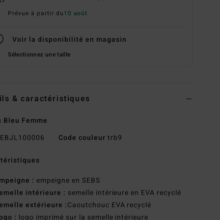
Prévue à partir du
10 août
Voir la disponibilité en magasin
Sélectionnez une taille
ils & caractéristiques
s Bleu Femme
EBJL100006
Code couleur
trb9
téristiques
mpeigne :
empeigne en SEBS
emelle intérieure :
semelle intérieure en EVA recyclé
emelle extérieure :
Caoutchouc EVA recyclé
ogo :
logo imprimé sur la semelle intérieure