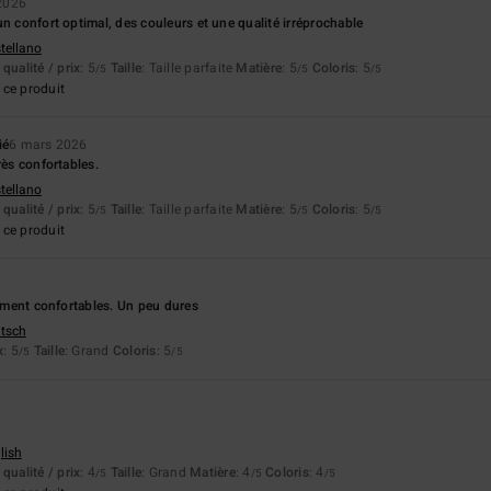
 2026
un confort optimal, des couleurs et une qualité irréprochable
stellano
qualité / prix
: 5
Taille
: Taille parfaite
Matière
: 5
Coloris
: 5
/5
/5
/5
ce produit
ié
6 mars 2026
rès confortables.
stellano
qualité / prix
: 5
Taille
: Taille parfaite
Matière
: 5
Coloris
: 5
/5
/5
/5
ce produit
vement confortables. Un peu dures
utsch
x
: 5
Taille
: Grand
Coloris
: 5
/5
/5
6
lish
qualité / prix
: 4
Taille
: Grand
Matière
: 4
Coloris
: 4
/5
/5
/5