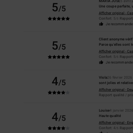
MARIA JOSE
5 avril
5
/5
Une coupe parfaite, 
Afficher original - Ca
Confort
: 5
Rapport 
/5
Je recommande 
Client anonyme vérif
5
/5
Parce qu'elles sont t
Afficher original - Ca
Confort
: 5
Rapport 
/5
Je recommande 
4
Viola
26 février 2026
/5
sont jolies et relati
Afficher original - De
Rapport qualité / pri
Louise
4 janvier 202
4
/5
Haute qualité
Afficher original - Eng
Confort
: 4
Rapport 
/5