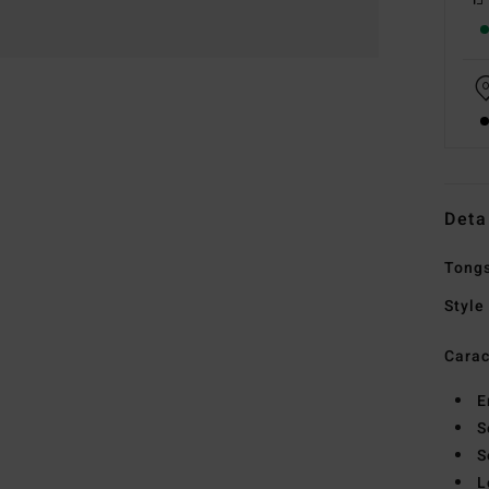
Deta
Tong
Style
Carac
E
S
S
L