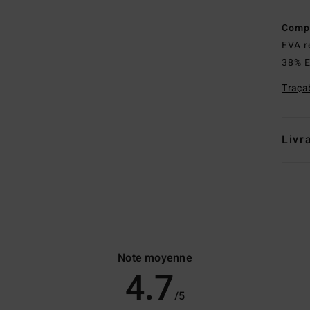
Comp
EVA r
38% E
Traçab
Livr
Note moyenne
4.7
/5