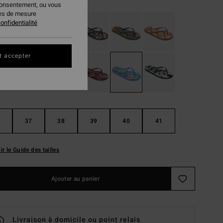
consentement, ou vous
ies de mesure
onfidentialité
t accepter
37
38
39
40
41
ir le Guide des tailles
Ajouter au panier
Livraison à domicile ou point relais