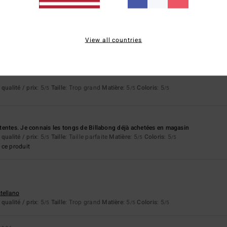
les
stellano
qualité / prix
: 5
Taille
: Taille parfaite
Matière
: 4
Coloris
: 5
/5
/5
/5
ce produit
View all countries
6
qualité / prix
: 5
Taille
: Trop grand
Matière
: 5
Coloris
: 5
/5
/5
/5
entes. Je connais les tongs de Billabong déjà achetées en magasin
qualité / prix
: 5
Taille
: Taille parfaite
Matière
: 5
Coloris
: 5
/5
/5
/5
ce produit
stellano
qualité / prix
: 5
Taille
: Trop grand
Matière
: 5
Coloris
: 5
/5
/5
/5