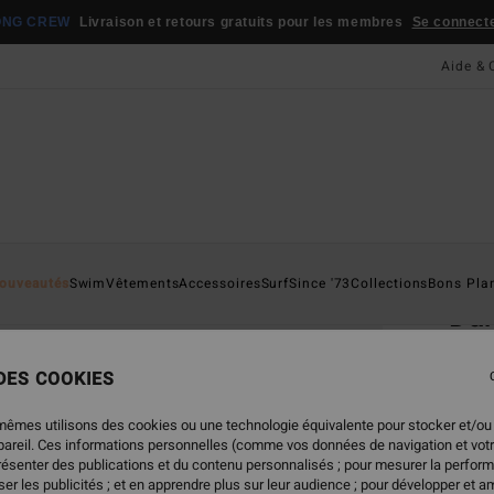
ONG CREW
Livraison et retours gratuits pour les membres
Se connecter
Aide & 
Page D'a
ouveautés
Swim
Vêtements
Accessoires
Surf
Since '73
Collections
Bons Pla
Da
Tongs
 DES COOKIES
4.7
22,
mêmes utilisons des cookies ou une technologie équivalente pour stocker et/ou
ppareil. Ces informations personnelles (comme vos données de navigation et vot
présenter des publications et du contenu personnalisés ; pour mesurer la perform
er les publicités ; et en apprendre plus sur leur audience ; pour développer et am
Coule