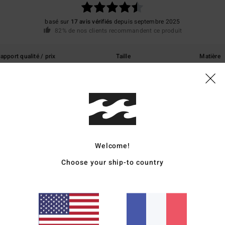
basé sur
17 avis vérifiés
depuis septembre 2025
82% de nos clients recommandent ce produit
apport qualité / prix
Taille
Matière
4.7
4.7
Trop petit
Trop grand
qualité / prix
: 5
Taille
: Taille parfaite
Matière
: 5
Coloris
: 5
/5
/5
/5
Welcome!
ce produit
Choose your ship-to country
es
qualité / prix
: 5
Taille
: Taille parfaite
Matière
: 5
Coloris
: 5
/5
/5
/5
ce produit
6