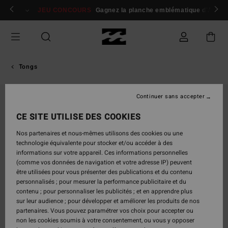
Passer
 membres
Se connecter / s'inscrire
JEU CONCOURS
Gagnez la planche emblématique d'Andy I
à
l'information
sur
le
produit
Tongs
Continuer sans accepter
CE SITE UTILISE DES COOKIES
Nos partenaires et nous-mêmes utilisons des cookies ou une
technologie équivalente pour stocker et/ou accéder à des
informations sur votre appareil. Ces informations personnelles
(comme vos données de navigation et votre adresse IP) peuvent
être utilisées pour vous présenter des publications et du contenu
personnalisés ; pour mesurer la performance publicitaire et du
contenu ; pour personnaliser les publicités ; et en apprendre plus
sur leur audience ; pour développer et améliorer les produits de nos
partenaires. Vous pouvez paramétrer vos choix pour accepter ou
non les cookies soumis à votre consentement, ou vous y opposer