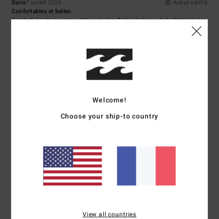
Doris
7 juillet 2026
Achat vérifié
Confortables et belles
Confort
: 5
Rapport qualité / prix
: 5
Taille
: Taille parfaite
Matière
: 5
/5
/5
/5
Coloris
: 5
/5
Je recommande ce produit
5
/5
Welcome!
Adriana
6 juillet 2026
Achat vérifié
Choose your ship-to country
elles sont confortables
Afficher original - Castellano
Confort
: 5
Rapport qualité / prix
: 5
Taille
: Taille parfaite
Matière
: 4
/5
/5
/5
Coloris
: 5
/5
Je recommande ce produit
5
/5
View all countries