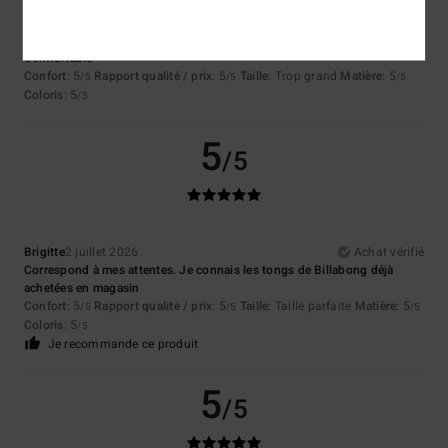
Lambert
2 juillet 2026
Achat vérifié
Comfortable
Confort
: 5
Rapport qualité / prix
: 5
Taille
: Trop grand
Matière
: 5
/5
/5
/5
Coloris
: 5
/5
5
/5
Brigitte
2 juillet 2026
Achat vérifié
Correspond à mes attentes. Je connais les tongs de Billabong déjà
achetées en magasin
Confort
: 5
Rapport qualité / prix
: 5
Taille
: Taille parfaite
Matière
: 5
/5
/5
/5
Coloris
: 5
/5
Je recommande ce produit
5
/5