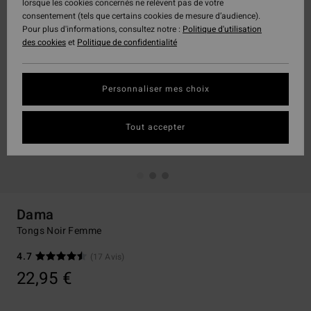
lorsque les cookies concernés ne relèvent pas de votre
consentement (tels que certains cookies de mesure d’audience).
Pour plus d'informations, consultez notre :
Politique d'utilisation
des cookies
et
Politique de confidentialité
Personnaliser mes choix
Tout accepter
Dama
Tongs Noir Femme
4.7
(17 Avis)
22,95 €