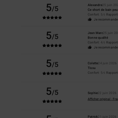
5
Alexandre
25 juin 20
/5
Ce short de bain peut
Confort
: 5
Rapport 
/5
Je recommande 
5
Jean Marc
25 juin 2
/5
Bonne qualité
Confort
: 4
Rapport 
/5
Je recommande 
5
/5
Colette
24 juin 2026
Tissu
Confort
: 5
Rapport 
/5
5
/5
Sophie
22 juin 2026
Afficher original - Fr
Patrick
21 juin 2026