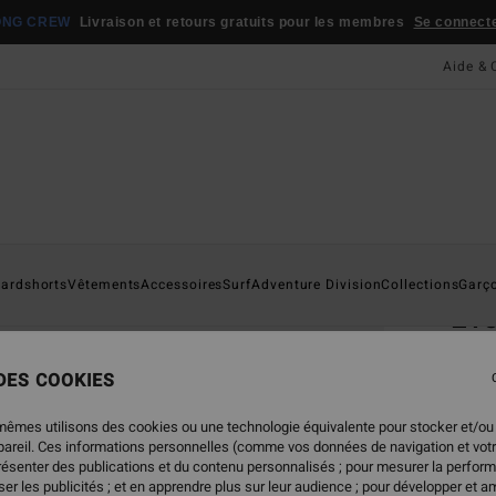
ONG CREW
Livraison et retours gratuits pour les membres
Se connecter
Aide & 
Page D'a
ardshorts
Vêtements
Accessoires
Surf
Adventure Division
Collections
Garç
Eve
La
 DES COOKIES
Short
mêmes utilisons des cookies ou une technologie équivalente pour stocker et/ou
4.8
ppareil. Ces informations personnelles (comme vos données de navigation et vot
ECO-B
présenter des publications et du contenu personnalisés ; pour mesurer la perform
45,
er les publicités ; et en apprendre plus sur leur audience ; pour développer et am