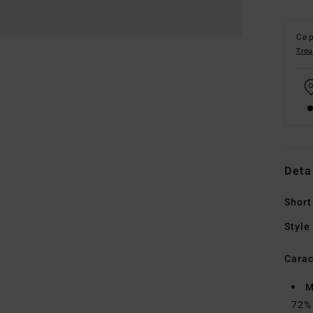
Ce p
Trou
Deta
Short
Style
Carac
M
72% 