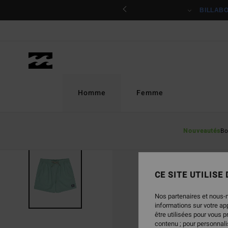
Passer
ciper
BILLAB
à
l'information
sur
le
produit
Homme
Femme
Nouveautés
Bo
NOUVEAUTÉ
CE SITE UTILISE
Nos partenaires et nous-
informations sur votre a
être utilisées pour vous 
contenu ; pour personnalis