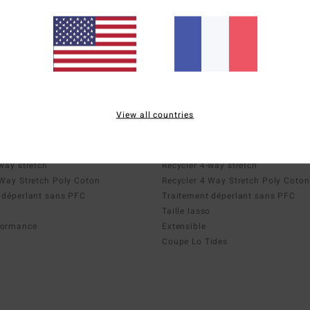
Lo Tides
View all countries
rts performance
Boardshorts avec poches
Upcycler
way stretch
Recycler 4-way stretch
 Way Stretch Poly Coton
Recycler 4 Way Stretch Poly Coton
 déperlant sans PFC
Traitement déperlant sans PFC
Taille lasso
formance
Extensible
Coupe Lo Tides