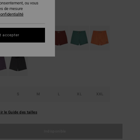
consentement, ou vous
ies de mesure
onfidentialité
Blue Surf
ur
t accepter
S
M
L
XL
XXL
ir le Guide des tailles
Indisponible