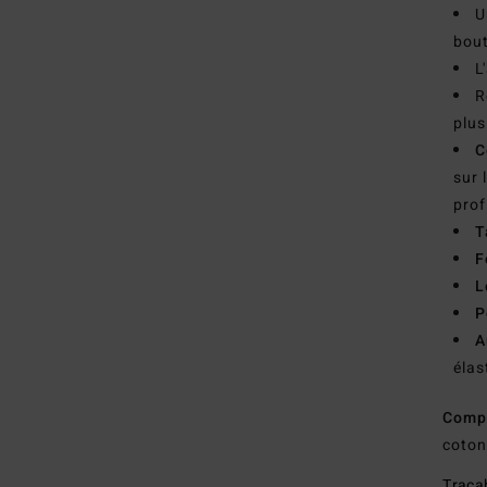
U
bout
L
R
plus
C
sur 
prof
T
F
L
P
A
élas
Comp
coton
Traçab