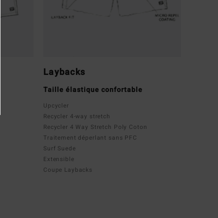
Laybacks
Taille élastique confortable
Upcycler
Recycler 4-way stretch
Recycler 4 Way Stretch Poly Coton
Traitement déperlant sans PFC
Surf Suede
Extensible
Coupe Laybacks