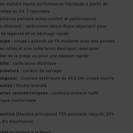
ne matière haute performance fabriquée à partir de
eilles en P.E.T recyclées
'alliance parfaite entre confort et performance
evêtement : revêtement Micro Repel déperlant pour
 de légèreté et un séchage rapide
oupe :
coupe Layback, un fit moderne avec des poches
les côtés et une taille lasso élastique, idéal pour
iter de la plage ou pour une session rapide
aille :
taille lasso élastique
ermeture :
cordon de serrage
ongueur :
Couture extérieure de 43,2 cm, coupe courte
oches :
Poche latérale
utres caractéristiques :
couleurs unies et taille
tique confortable
osition
[Matière principale] 72% polyester recyclé, 20%
, 8% élasthanne
ilité du produit (Loi Agec)