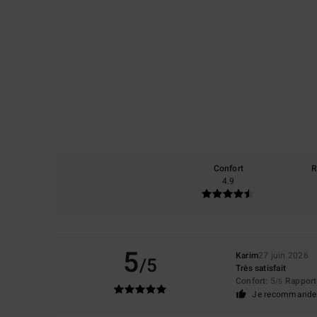
Confort
R
4.9
5
Karim
27 juin 2026
/5
Très satisfait
Confort
: 5
Rapport 
/5
Je recommande 