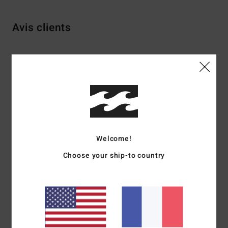
Avis clients
Note moyenne
4.8
/5
basé sur
18 avis vérifiés
depuis janvier 2026
61% de nos clients recommandent ce produit
Welcome!
Choose your ship-to country
Confort
Rapport qualité / prix
4.9
4.4
Taille
Matière
4.9
Trop petit
Trop grand