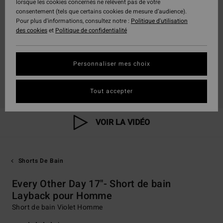
lorsque les cookies concernés ne relèvent pas de votre
consentement (tels que certains cookies de mesure d’audience).
Pour plus d'informations, consultez notre :
Politique d'utilisation
des cookies
et
Politique de confidentialité
Personnaliser mes choix
Tout accepter
VOIR LA VIDÉO
Shorts De Bain
Every Other Day 17"- Short de bain
Layback pour Homme
Short de bain Violet Homme