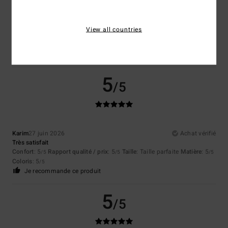
Coloris
4.8
View all countries
5
/5
Karim
27 juin 2026
Achat vérifié
Très satisfait
Confort
: 5
Rapport qualité / prix
: 5
Taille
: Taille parfaite
Matière
: 5
/5
/5
/5
Coloris
: 5
/5
Je recommande ce produit
5
/5