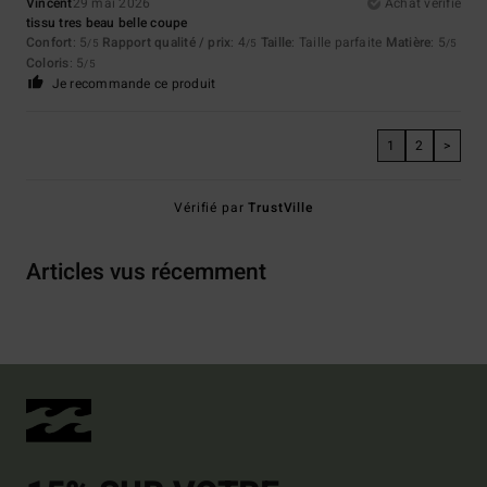
Vincent
29 mai 2026
Achat vérifié
tissu tres beau belle coupe
Confort
: 5
Rapport qualité / prix
: 4
Taille
: Taille parfaite
Matière
: 5
/5
/5
/5
Coloris
: 5
/5
Je recommande ce produit
1
2
>
Vérifié par
TrustVille
Articles vus récemment