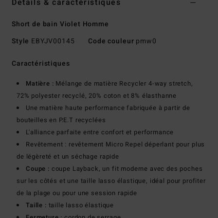
Details & caractéristiques
Short de bain Violet Homme
Style
EBYJV00145
Code couleur
pmw0
Caractéristiques
Matière :
Mélange de matière Recycler 4-way stretch,
72% polyester recyclé, 20% coton et 8% élasthanne
Une matière haute performance fabriquée à partir de
bouteilles en P.E.T recyclées
L'alliance parfaite entre confort et performance
Revêtement : revêtement Micro Repel déperlant pour plus
de légèreté et un séchage rapide
Coupe :
coupe Layback, un fit moderne avec des poches
sur les côtés et une taille lasso élastique, idéal pour profiter
de la plage ou pour une session rapide
Taille :
taille lasso élastique
Fermeture :
cordon de serrage