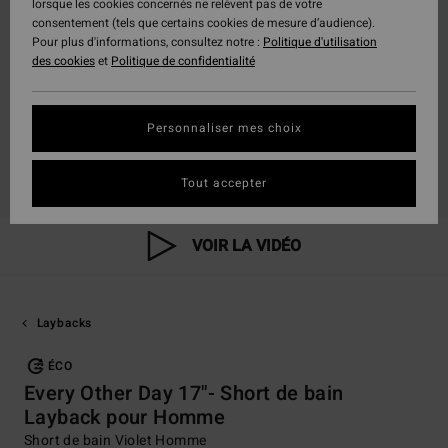
lorsque les cookies concernés ne relèvent pas de votre
consentement (tels que certains cookies de mesure d’audience).
Pour plus d'informations, consultez notre :
Politique d'utilisation
des cookies
et
Politique de confidentialité
Personnaliser mes choix
Tout accepter
VOIR LA VIDÉO
Laybacks
ÉCO
Every Other Day 17"- Short de bain
Layback pour Homme
Short de bain Violet Homme