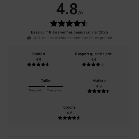
4.8
/5
basé sur
18 avis vérifiés
depuis janvier 2026
61% de nos clients recommandent ce produit
Confort
Rapport qualité / prix
4.9
4.4
Taille
Matière
4.9
Trop petit
Trop grand
Coloris
4.8