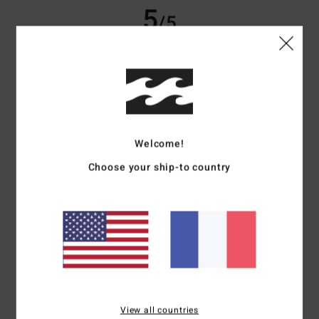
5
/5
Karim
27 juin 2026
Achat vérifié
Très satisfait
Confort
: 5
Rapport qualité / prix
: 5
Taille
: Taille parfaite
Matière
: 5
/5
/5
/5
Coloris
: 5
/5
Je recommande ce produit
Welcome!
Choose your ship-to country
5
/5
Alexandre
25 juin 2026
Achat vérifié
Ce short de bain peut même être porté en ville tellement il est bien taillé
et ne fait pas « maillot de bain »
Confort
: 5
Rapport qualité / prix
: 4
Taille
: Taille parfaite
Matière
: 5
/5
/5
/5
Coloris
: 5
/5
View all countries
Je recommande ce produit