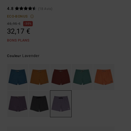
4.8
(18 Avis)
ECO-BONUS
45,95 €
30%
32,17 €
BONS PLANS
Lavender
Couleur