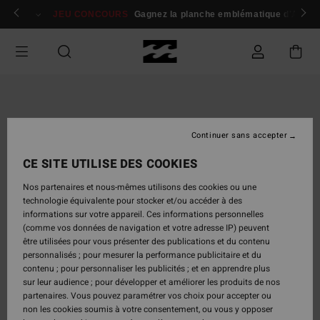
Passer
 membres
Se connecter / s'inscrire
JEU CONCOURS
Gagnez la planche emblématique d'Andy I
à
l'information
sur
le
produit
Continuer sans accepter
CE SITE UTILISE DES COOKIES
Nos partenaires et nous-mêmes utilisons des cookies ou une
technologie équivalente pour stocker et/ou accéder à des
informations sur votre appareil. Ces informations personnelles
(comme vos données de navigation et votre adresse IP) peuvent
être utilisées pour vous présenter des publications et du contenu
personnalisés ; pour mesurer la performance publicitaire et du
contenu ; pour personnaliser les publicités ; et en apprendre plus
sur leur audience ; pour développer et améliorer les produits de nos
partenaires. Vous pouvez paramétrer vos choix pour accepter ou
non les cookies soumis à votre consentement, ou vous y opposer