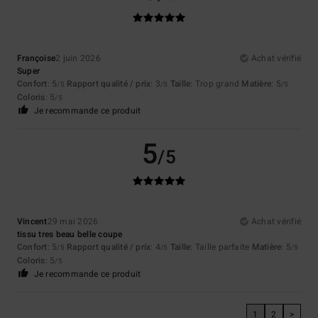
Françoise
2 juin 2026
Achat vérifié
Super
Confort
: 5
Rapport qualité / prix
: 3
Taille
: Trop grand
Matière
: 5
/5
/5
/5
Coloris
: 5
/5
Je recommande ce produit
5
/5
Vincent
29 mai 2026
Achat vérifié
tissu tres beau belle coupe
Confort
: 5
Rapport qualité / prix
: 4
Taille
: Taille parfaite
Matière
: 5
/5
/5
/5
Coloris
: 5
/5
Je recommande ce produit
1
2
>