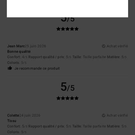
5
/5
Jean Marc
25 juin 2026
Achat vérifié
Bonne qualité
Confort
: 4
Rapport qualité / prix
: 5
Taille
: Taille parfaite
Matière
: 5
/5
/5
/5
Coloris
: 5
/5
Je recommande ce produit
5
/5
Colette
24 juin 2026
Achat vérifié
Tissu
Confort
: 5
Rapport qualité / prix
: 5
Taille
: Taille parfaite
Matière
: 5
/5
/5
/5
Coloris
: 5
/5