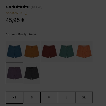
4.8
(18 Avis)
ECO-BONUS
45,95 €
Dusty Grape
Couleur
XS
S
M
L
XL