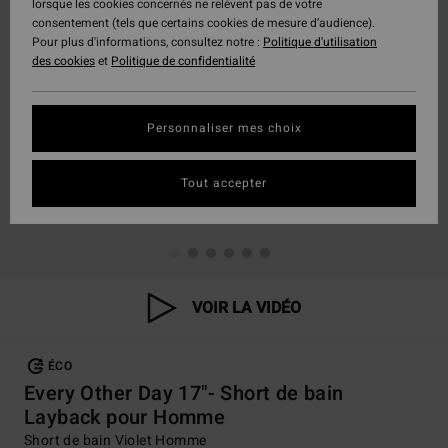
lorsque les cookies concernés ne relèvent pas de votre
consentement (tels que certains cookies de mesure d’audience).
Pour plus d'informations, consultez notre :
Politique d'utilisation
des cookies
et
Politique de confidentialité
Personnaliser mes choix
Tout accepter
VOIR LA VIDÉO
ÉCO
Every Other Day 17"- Short de bain
Layback pour Homme
Short de bain Violet Homme