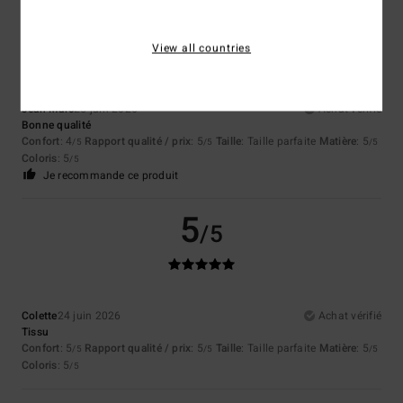
5
/5
View all countries
Jean Marc
25 juin 2026
Achat vérifié
Bonne qualité
Confort
: 4
Rapport qualité / prix
: 5
Taille
: Taille parfaite
Matière
: 5
/5
/5
/5
Coloris
: 5
/5
Je recommande ce produit
5
/5
Colette
24 juin 2026
Achat vérifié
Tissu
Confort
: 5
Rapport qualité / prix
: 5
Taille
: Taille parfaite
Matière
: 5
/5
/5
/5
Coloris
: 5
/5