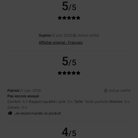
5
/5
Sophie
22 juin 2026
Achat vérifié
Afficher original - Français
5
/5
Patrick
21 juin 2026
Achat vérifié
Pas encore essayé
Confort
: 5
Rapport qualité / prix
: 5
Taille
: Taille parfaite
Matière
: 5
/5
/5
/5
Coloris
: 5
/5
Je recommande ce produit
4
/5