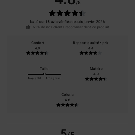
/5
basé sur
18 avis vérifiés
depuis janvier 2026
61% de nos clients recommandent ce produit
Confort
Rapport qualité / prix
4.9
4.4
Taille
Matière
4.9
Trop petit
Trop grand
Coloris
4.8
5