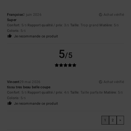
Françoise
2 juin 2026
Achat vérifié
Super
Confort
: 5
Rapport qualité / prix
: 3
Taille
: Trop grand
Matière
: 5
/5
/5
/5
Coloris
: 5
/5
Je recommande ce produit
5
/5
Vincent
29 mai 2026
Achat vérifié
tissu tres beau belle coupe
Confort
: 5
Rapport qualité / prix
: 4
Taille
: Taille parfaite
Matière
: 5
/5
/5
/5
Coloris
: 5
/5
Je recommande ce produit
1
2
>