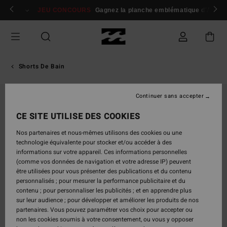
Passer
 membres
Se connecter / s'inscrire
JEU CONCOURS
Gagnez la planche emblématique d'Andy I
à
l'information
sur
le
produit
Shorts De Bain
Continuer sans accepter
CE SITE UTILISE DES COOKIES
Nos partenaires et nous-mêmes utilisons des cookies ou une
technologie équivalente pour stocker et/ou accéder à des
informations sur votre appareil. Ces informations personnelles
(comme vos données de navigation et votre adresse IP) peuvent
être utilisées pour vous présenter des publications et du contenu
personnalisés ; pour mesurer la performance publicitaire et du
contenu ; pour personnaliser les publicités ; et en apprendre plus
sur leur audience ; pour développer et améliorer les produits de nos
partenaires. Vous pouvez paramétrer vos choix pour accepter ou
non les cookies soumis à votre consentement, ou vous y opposer