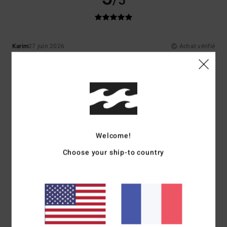
/5
Karim
27 juin 2026
Achat vérifié
Très satisfait
Confort
: 5
Rapport qualité / prix
: 5
Taille
: Taille parfaite
Matière
: 5
/5
/5
/5
Coloris
: 5
/5
Je recommande ce produit
5
/5
Welcome!
Choose your ship-to country
Alexandre
25 juin 2026
Achat vérifié
Ce short de bain peut même être porté en ville tellement il est bien taillé
et ne fait pas « maillot de bain »
Confort
: 5
Rapport qualité / prix
: 4
Taille
: Taille parfaite
Matière
: 5
/5
/5
/5
Coloris
: 5
/5
Je recommande ce produit