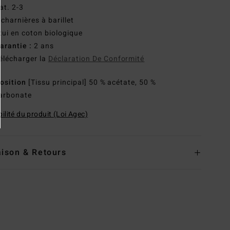
at. 2-3
 charnières à barillet
tui en coton biologique
arantie :
2 ans
élécharger la
Déclaration De Conformité
osition
[Tissu principal] 50 % acétate, 50 %
arbonate
ilité du produit (Loi Agec)
aison & Retours