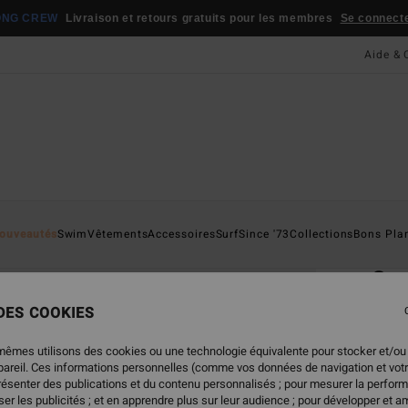
ONG CREW
Livraison et retours gratuits pour les membres
Se connecter
Aide & 
Page D'a
ouveautés
Swim
Vêtements
Accessoires
Surf
Since '73
Collections
Bons Pla
ÉC
Go
Lunett
 DES COOKIES
ECO-B
mêmes utilisons des cookies ou une technologie équivalente pour stocker et/ou
59,
ppareil. Ces informations personnelles (comme vos données de navigation et vot
présenter des publications et du contenu personnalisés ; pour mesurer la perform
er les publicités ; et en apprendre plus sur leur audience ; pour développer et am