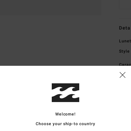
Deta
Lunet
Style
Carac
v
P
B
H
M
V
Welcome!
E
Choose your ship-to country
P