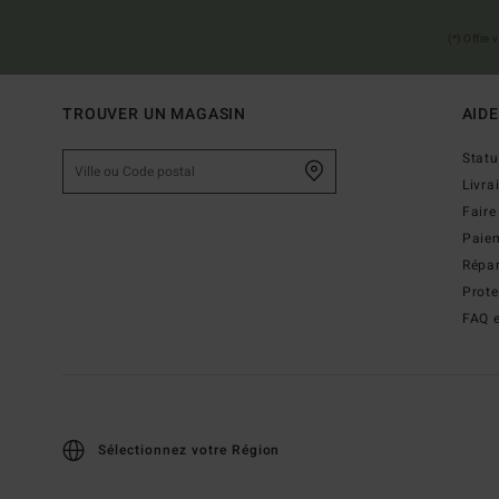
(*) Offre
TROUVER UN MAGASIN
AIDE
Stat
Livra
Faire
Paie
Répar
Prot
FAQ e
Sélectionnez votre Région