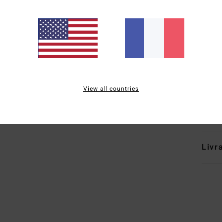
C
5
É
G
T
Comp
View all countries
polyc
Traçab
Livr