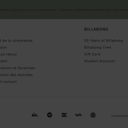
 valable en ligne pour les nouveaux inscrits - Conditions détaillées disponibles dans l'email de
BILLABONG
ut de la commande
50 Years of Billabong
ison
Billabong Crew
 un retour
Gift Card
ment
Student discount
ations et Garanties
ection des données
t contact
Conditions 