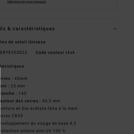
Sélectionner mon magasin
ils & caractéristiques
tes de soleil Unisexe
EBYEY03023
Code couleur
xksk
téristiques
erres :
45mm
ont :
23 mm
ranche :
145
auteur des verres :
40,5 mm
onture en bio-acétate faite à la main
erres CR39
nveloppement du visage de base 4,5
rotection solaire anti-UV 100 %