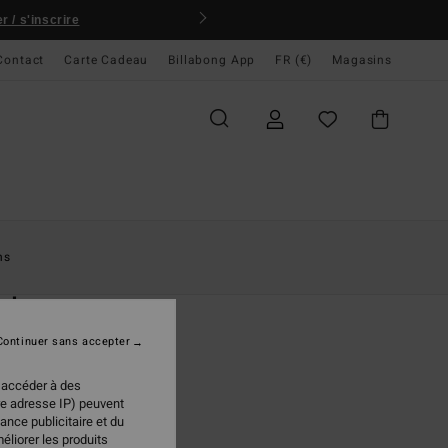
 / s'inscrire
Contact
Carte Cadeau
Billabong App
FR (€)
Magasins
ccueil
Femme
Accessoires
Lunettes De Soleil
ns
O
rdon
es de soleil Unisexe
Continuer sans accepter
ONUS
 accéder à des
95 €
re adresse IP) peuvent
ance publicitaire et du
éliorer les produits